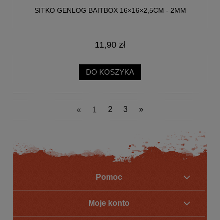
SITKO GENLOG BAITBOX 16×16×2,5CM - 2MM
11,90 zł
DO KOSZYKA
«
1
2
3
»
Pomoc
Moje konto