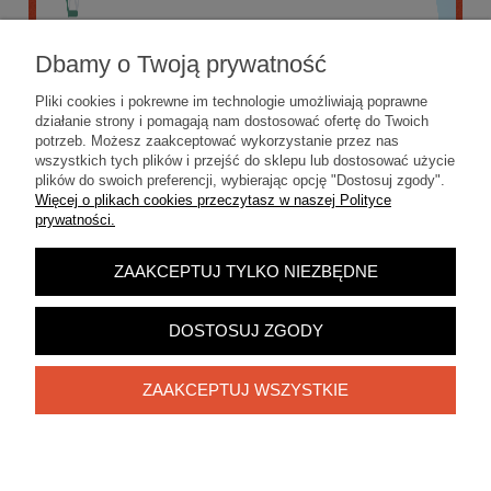
Dbamy o Twoją prywatność
Pliki cookies i pokrewne im technologie umożliwiają poprawne
działanie strony i pomagają nam dostosować ofertę do Twoich
potrzeb. Możesz zaakceptować wykorzystanie przez nas
wszystkich tych plików i przejść do sklepu lub dostosować użycie
plików do swoich preferencji, wybierając opcję "Dostosuj zgody".
Więcej o plikach cookies przeczytasz w naszej Polityce
prywatności.
ZAAKCEPTUJ TYLKO NIEZBĘDNE
POKAŻ PEŁNĄ WERSJĘ STRONY
Sklep internetowy Shoper.pl
DOSTOSUJ ZGODY
ZAAKCEPTUJ WSZYSTKIE