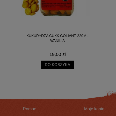
NICA SŁOIK
KUKURYDZA CUKK GOLIANT 220ML
BIG R
WANILIA
19,00 zł
DO KOSZYKA
Pomoc
Moje konto