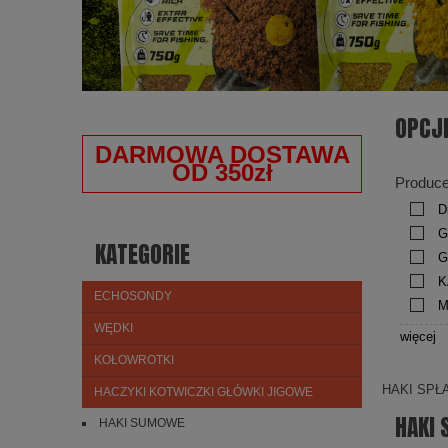
OPCJ
DARMOWA DOSTAWA
OD 350zł
Produce
D
G
KATEGORIE
G
K
ECHOSONDY
M
WĘDKI
więcej
KOŁOWROTKI
HAKI SP
HACZYKI KOTWICZKI GŁÓWKI JIGOWE
HAKI
HAKI SUMOWE