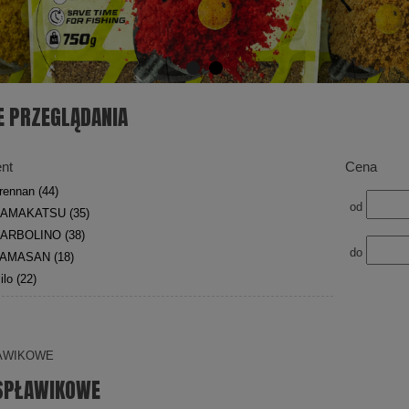
E PRZEGLĄDANIA
nt
Cena
rennan
(44)
od
AMAKATSU
(35)
ARBOLINO
(38)
do
AMASAN
(18)
ilo
(22)
ŁAWIKOWE
 SPŁAWIKOWE