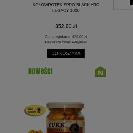
L 10-30G
KOŁOWROTEK SPRO BLACK ARC
WĘDKA O
LEGACY 1000
352,80 zł
 zł
Cena regularna:
420,00 zł
Ce
 zł
Najniższa cena:
420,00 zł
Na
DO KOSZYKA
NOWOŚCI