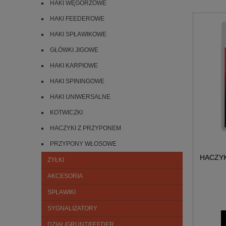
HAKI WĘGORZOWE
HAKI FEEDEROWE
HAKI SPŁAWIKOWE
GŁÓWKI JIGOWE
HAKI KARPIOWE
HAKI SPININGOWE
HAKI UNIWERSALNE
KOTWICZKI
HACZYKI Z PRZYPONEM
PRZYPONY WŁOSOWE
HACZYK
ŻYŁKI
AKCESORIA
SPŁAWIKI
SYGNALIZATORY
DZIAŁ/GRUNT/FEEDER