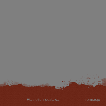
AINBOW EGG WAFTERS
BIG POISON EGG WAFTERS -
EGGESTREME
EGGESTREME FISHING
21,00 zł
21,00 zł
DO KOSZYKA
DO KOSZYKA
Płatności i dostawa
Informacje