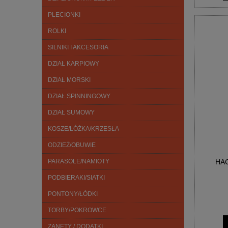
PLECIONKI
ROLKI
SILNIKI I AKCESORIA
DZIAŁ KARPIOWY
DZIAŁ MORSKI
DZIAŁ SPINNINGOWY
DZIAŁ SUMOWY
KOSZE/ŁÓŻKA/KRZESŁA
ODZIEŻ/OBUWIE
HA
PARASOLE/NAMIOTY
PODBIERAKI/SIATKI
PONTONY/ŁÓDKI
TORBY/POKROWCE
ZANĘTY / DODATKI