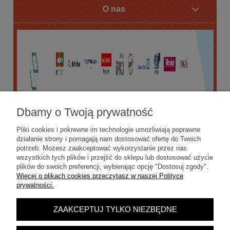
O nas
Dbamy o Twoją prywatność
Pliki cookies i pokrewne im technologie umożliwiają poprawne
działanie strony i pomagają nam dostosować ofertę do Twoich
potrzeb. Możesz zaakceptować wykorzystanie przez nas
wszystkich tych plików i przejść do sklepu lub dostosować użycie
plików do swoich preferencji, wybierając opcję "Dostosuj zgody".
Więcej o plikach cookies przeczytasz w naszej Polityce
prywatności.
ZAAKCEPTUJ TYLKO NIEZBĘDNE
POKAŻ PEŁNĄ WERSJĘ STRONY
Sklep internetowy Shoper.pl