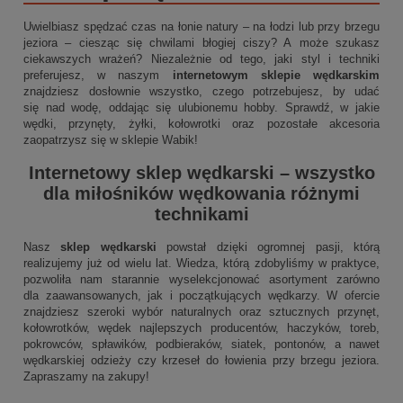
Uwielbiasz spędzać czas na łonie natury – na łodzi lub przy brzegu
jeziora – ciesząc się chwilami błogiej ciszy? A może szukasz
ciekawszych wrażeń? Niezależnie od tego, jaki styl i techniki
preferujesz, w naszym
internetowym sklepie wędkarskim
znajdziesz dosłownie wszystko, czego potrzebujesz, by udać
się nad wodę, oddając się ulubionemu hobby. Sprawdź, w jakie
wędki, przynęty, żyłki, kołowrotki oraz pozostałe akcesoria
zaopatrzysz się w sklepie Wabik!
Internetowy sklep wędkarski
– wszystko
dla miłośników wędkowania różnymi
technikami
Nasz
sklep wędkarski
powstał dzięki ogromnej pasji, którą
realizujemy już od wielu lat. Wiedza, którą zdobyliśmy w praktyce,
pozwoliła nam starannie wyselekcjonować asortyment zarówno
dla zaawansowanych, jak i początkujących wędkarzy. W ofercie
znajdziesz szeroki wybór naturalnych oraz sztucznych przynęt,
kołowrotków, wędek najlepszych producentów, haczyków, toreb,
pokrowców, spławików, podbieraków, siatek, pontonów, a nawet
wędkarskiej odzieży czy krzeseł do łowienia przy brzegu jeziora.
Zapraszamy na zakupy!