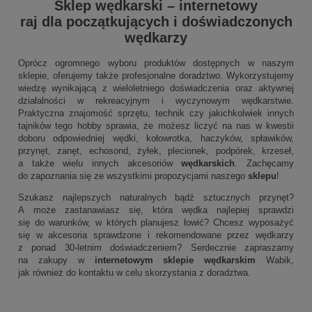
Sklep wędkarski
–
internetowy
raj dla początkujących i doświadczonych
wędkarzy
Oprócz ogromnego wyboru produktów dostępnych w naszym
sklepie, oferujemy także profesjonalne doradztwo. Wykorzystujemy
wiedzę wynikającą z wieloletniego doświadczenia oraz aktywnej
działalności w rekreacyjnym i wyczynowym wędkarstwie.
Praktyczna znajomość sprzętu, technik czy jakichkolwiek innych
tajników tego hobby sprawia, że możesz liczyć na nas w kwestii
doboru odpowiedniej wędki, kołowrotka, haczyków, spławików,
przynęt, zanęt, echosond, żyłek, plecionek, podpórek, krzeseł,
a także wielu innych akcesoriów
wędkarskich
. Zachęcamy
do zapoznania się ze wszystkimi propozycjami naszego
sklepu
!
Szukasz najlepszych naturalnych bądź sztucznych przynęt?
A może zastanawiasz się, która wędka najlepiej sprawdzi
się do warunków, w których planujesz łowić? Chcesz wyposażyć
się w akcesoria sprawdzone i rekomendowane przez wędkarzy
z ponad 30-letnim doświadczeniem? Serdecznie zapraszamy
na zakupy w
internetowym sklepie wędkarskim
Wabik,
jak również do kontaktu w celu skorzystania z doradztwa.