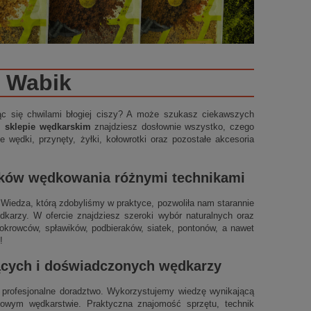
Wabik
ząc się chwilami błogiej ciszy? A może szukasz ciekawszych
m sklepie wędkarskim
znajdziesz dosłownie wszystko, czego
 wędki, przynęty, żyłki, kołowrotki oraz pozostałe akcesoria
ików wędkowania różnymi technikami
t. Wiedza, którą zdobyliśmy w praktyce, pozwoliła nam starannie
arzy. W ofercie znajdziesz szeroki wybór naturalnych oraz
okrowców, spławików, podbieraków, siatek, pontonów, a nawet
!
jących i doświadczonych wędkarzy
profesjonalne doradztwo. Wykorzystujemy wiedzę wynikającą
ynowym wędkarstwie. Praktyczna znajomość sprzętu, technik