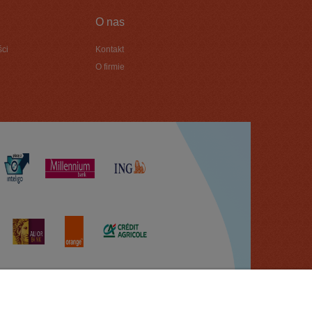
O nas
ści
Kontakt
O firmie