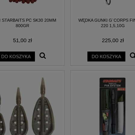
I STARBAITS PC SK30 20MM
WĘDKA GUNKI G`CORPS FI
800GR
220 1,5,10G
51,00 zł
225,00 zł
DO KOSZYKA
DO KOSZYKA