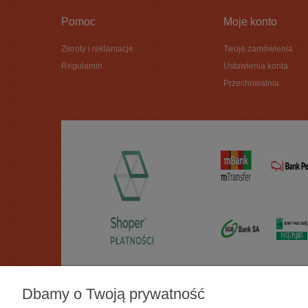
Pomoc
Moje konto
Zwroty i reklamacje
Twoje zamówienia
Regulamin
Ustawienia konta
Przechowalnia
Dbamy o Twoją prywatność