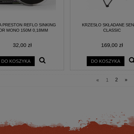
A PRESTON REFLO SINKING
KRZESŁO SKŁADANE SE
DR MONO 150M 0,18MM
CLASSIC
32,00 zł
169,00 zł
MA CUSTOM BLACK FEEDER
KOŁOWROTEK SPRO MIMIC 2.0 30
360CM 40-80G
REEL
DO KOSZYKA
DO KOSZYKA
322,87 zł
134,40 zł
«
1
2
»
na regularna:
389,00 zł
Cena regularna:
160,00 zł
jniższa cena:
389,00 zł
Najniższa cena:
160,00 zł
DO KOSZYKA
DO KOSZYKA