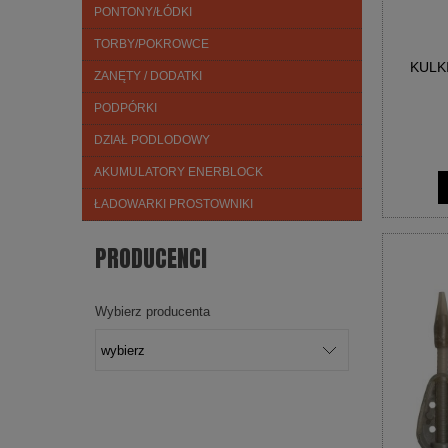
PONTONY/ŁÓDKI
TORBY/POKROWCE
KULK
ZANĘTY / DODATKI
PODPÓRKI
DZIAŁ PODLODOWY
AKUMULATORY ENERBLOCK
ŁADOWARKI PROSTOWNIKI
PRODUCENCI
Wybierz producenta