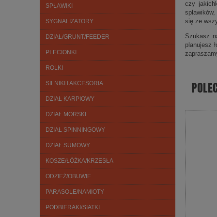
czy jakich
SPŁAWIKI
spławików,
się ze wsz
SYGNALIZATORY
Szukasz na
DZIAŁ/GRUNT/FEEDER
planujesz 
PLECIONKI
zapraszam
ROLKI
POLE
SILNIKI I AKCESORIA
DZIAŁ KARPIOWY
DZIAŁ MORSKI
DZIAŁ SPINNINGOWY
DZIAŁ SUMOWY
KOSZE/ŁÓŻKA/KRZESŁA
ODZIEŻ/OBUWIE
PARASOLE/NAMIOTY
PODBIERAKI/SIATKI