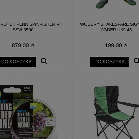
OTEK PENN SPINFISHER VII
WODERY SHAKESPARE SIGM
AINBOW EGG WAFTERS
BIG POISON EGG WAFTERS -
SSVII6500
WADER UK9 43
EGGESTREME
EGGESTREME FISHING
879,00 zł
199,00 zł
21,00 zł
21,00 zł
DO KOSZYKA
DO KOSZYKA
DO KOSZYKA
DO KOSZYKA