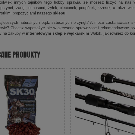
kolwiek innych tajników tego hobby sprawia, że możesz liczyć na nas w
 przynęt, zanęt, echosond, żyłek, plecionek, podpórek, krzeseł, a także wi
ystkimi propozycjami naszego
sklepu
!
jlepszych naturalnych bądź sztucznych przynęt? A może zastanawiasz się,
łowić? Chcesz wyposażyć się w akcesoria sprawdzone i rekomendowane pr
y na zakupy w
internetowym sklepie wędkarskim
Wabik, jak również do kon
CANE PRODUKTY