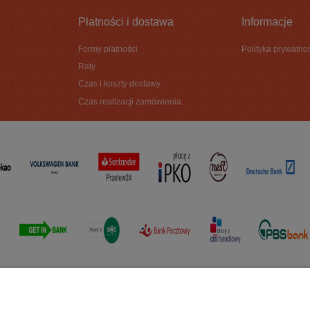
Płatności i dostawa
Informacje
Formy płatności
Polityka prywatno
Raty
Czas i koszty dostawy
Czas realizacji zamówienia