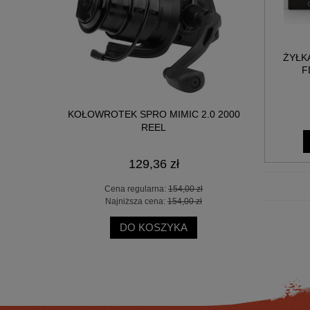
ŻYŁK
F
L 15-40G
KOŁOWROTEK SPRO MIMIC 2.0 2000
WĘDKA OKU
REEL
129,36 zł
 zł
Cena regularna:
154,00 zł
Ce
 zł
Najniższa cena:
154,00 zł
Na
DO KOSZYKA