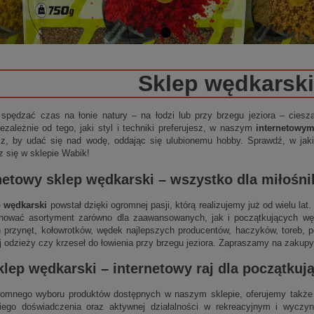
Sklep wędkarski
 spędzać czas na łonie natury – na łodzi lub przy brzegu jeziora – cies
ezależnie od tego, jaki styl i techniki preferujesz, w naszym
internetowy
sz, by udać się nad wodę, oddając się ulubionemu hobby. Sprawdź, w jakie
z się w sklepie Wabik!
netowy sklep wędkarski
– wszystko dla miłośn
p wędkarski
powstał dzięki ogromnej pasji, którą realizujemy już od wielu la
nować asortyment zarówno dla zaawansowanych, jak i początkujących wędk
 przynęt, kołowrotków, wędek najlepszych producentów, haczyków, toreb, p
j odzieży czy krzeseł do łowienia przy brzegu jeziora. Zapraszamy na zakupy
klep wędkarski
–
internetowy
raj dla początku
omnego wyboru produktów dostępnych w naszym sklepie, oferujemy także 
niego doświadczenia oraz aktywnej działalności w rekreacyjnym i wycz