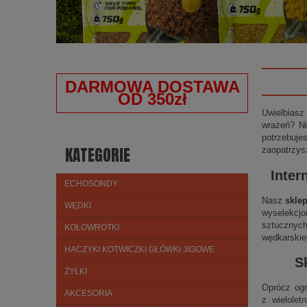
DARMOWA DOSTAWA
OD 350zł
Uwielbiasz
wrażeń? Ni
potrzebuje
KATEGORIE
zaopatrzys
Inter
ECHOSONDY
Nasz
skle
WĘDKI
wyselekcjo
sztucznych
KOŁOWROTKI
wędkarskie
HACZYKI KOTWICZKI GŁÓWKI JIGOWE
S
ŻYŁKI
Oprócz ogr
AKCESORIA
z wielolet