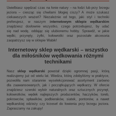
Uwielbiasz spędzać czas na łonie natury – na łodzi lub przy brzegu
jeziora – ciesząc się chwilami błogiej ciszy? A może szukasz
ciekawszych wrażeń? Niezależnie od tego, jaki styl i techniki
preferujesz, w naszym
internetowym sklepie wędkarskim
znajdziesz dosłownie wszystko, czego potrzebujesz, by udać
się nad wodę, oddając się ulubionemu hobby. Sprawdź, w jakie
wędki, przynęty, żyłki, kołowrotki oraz pozostałe akcesoria
zaopatrzysz się w sklepie Wabik!
Internetowy sklep wędkarski
– wszystko
dla miłośników wędkowania różnymi
technikami
Nasz
sklep wędkarski
powstał dzięki ogromnej pasji, którą
realizujemy już od wielu lat. Wiedza, którą zdobyliśmy w praktyce,
pozwoliła nam starannie wyselekcjonować asortyment zarówno
dla zaawansowanych, jak i początkujących wędkarzy. W ofercie
znajdziesz szeroki wybór naturalnych oraz sztucznych przynęt,
kołowrotków, wędek najlepszych producentów, haczyków, toreb,
pokrowców, spławików, podbieraków, siatek, pontonów, a nawet
wędkarskiej odzieży czy krzeseł do łowienia przy brzegu jeziora.
Zapraszamy na zakupy!