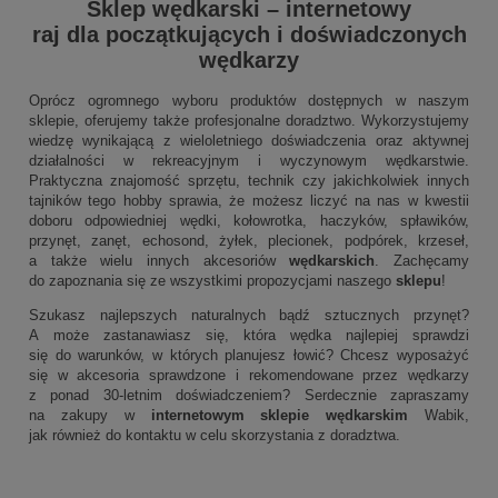
Sklep wędkarski
–
internetowy
raj dla początkujących i doświadczonych
wędkarzy
Oprócz ogromnego wyboru produktów dostępnych w naszym
sklepie, oferujemy także profesjonalne doradztwo. Wykorzystujemy
wiedzę wynikającą z wieloletniego doświadczenia oraz aktywnej
działalności w rekreacyjnym i wyczynowym wędkarstwie.
Praktyczna znajomość sprzętu, technik czy jakichkolwiek innych
tajników tego hobby sprawia, że możesz liczyć na nas w kwestii
doboru odpowiedniej wędki, kołowrotka, haczyków, spławików,
przynęt, zanęt, echosond, żyłek, plecionek, podpórek, krzeseł,
a także wielu innych akcesoriów
wędkarskich
. Zachęcamy
do zapoznania się ze wszystkimi propozycjami naszego
sklepu
!
Szukasz najlepszych naturalnych bądź sztucznych przynęt?
A może zastanawiasz się, która wędka najlepiej sprawdzi
się do warunków, w których planujesz łowić? Chcesz wyposażyć
się w akcesoria sprawdzone i rekomendowane przez wędkarzy
z ponad 30-letnim doświadczeniem? Serdecznie zapraszamy
na zakupy w
internetowym sklepie wędkarskim
Wabik,
jak również do kontaktu w celu skorzystania z doradztwa.