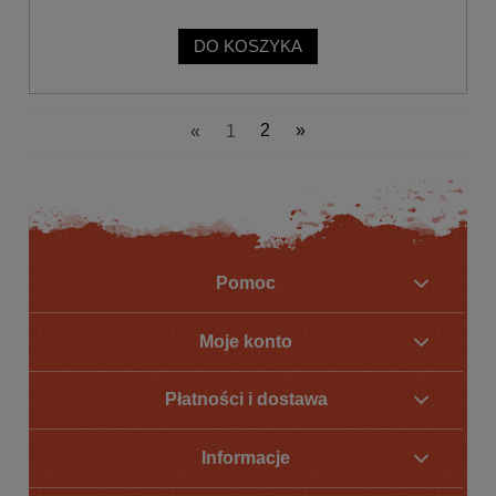
DO KOSZYKA
«
1
2
»
Pomoc
Moje konto
Płatności i dostawa
Informacje