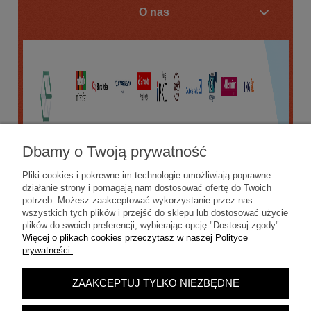
O nas
Dbamy o Twoją prywatność
Pliki cookies i pokrewne im technologie umożliwiają poprawne
działanie strony i pomagają nam dostosować ofertę do Twoich
potrzeb. Możesz zaakceptować wykorzystanie przez nas
wszystkich tych plików i przejść do sklepu lub dostosować użycie
plików do swoich preferencji, wybierając opcję "Dostosuj zgody".
Więcej o plikach cookies przeczytasz w naszej Polityce
prywatności.
ZAAKCEPTUJ TYLKO NIEZBĘDNE
POKAŻ PEŁNĄ WERSJĘ STRONY
Sklep internetowy Shoper.pl