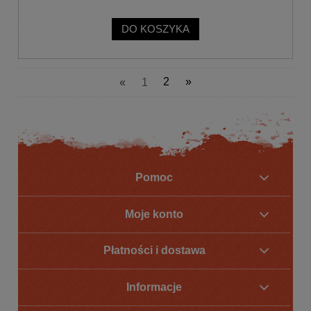
DO KOSZYKA
«
1
2
»
Pomoc
Moje konto
Płatności i dostawa
Informacje