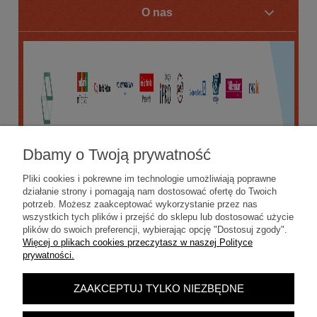
O nas
Dbamy o Twoją prywatność
Pliki cookies i pokrewne im technologie umożliwiają poprawne
działanie strony i pomagają nam dostosować ofertę do Twoich
potrzeb. Możesz zaakceptować wykorzystanie przez nas
wszystkich tych plików i przejść do sklepu lub dostosować użycie
plików do swoich preferencji, wybierając opcję "Dostosuj zgody".
Więcej o plikach cookies przeczytasz w naszej Polityce
prywatności.
ZAAKCEPTUJ TYLKO NIEZBĘDNE
POKAŻ PEŁNĄ WERSJĘ STRONY
Sklep internetowy Shoper.pl