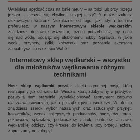
Uwielbiasz spędzać czas na łonie natury – na łodzi lub przy brzegu
jeziora – ciesząc się chwilami błogiej ciszy? A może szukasz
ciekawszych wrażeń? Niezależnie od tego, jaki styl i techniki
preferujesz, w naszym
internetowym sklepie wędkarskim
znajdziesz dosłownie wszystko, czego potrzebujesz, by udać
się nad wodę, oddając się ulubionemu hobby. Sprawdź, w jakie
wędki, przynęty, żyłki, kołowrotki oraz pozostałe akcesoria
zaopatrzysz się w sklepie Wabik!
Internetowy sklep wędkarski
– wszystko
dla miłośników wędkowania różnymi
technikami
Nasz
sklep wędkarski
powstał dzięki ogromnej pasji, którą
realizujemy już od wielu lat. Wiedza, którą zdobyliśmy w praktyce,
pozwoliła nam starannie wyselekcjonować asortyment zarówno
dla zaawansowanych, jak i początkujących wędkarzy. W ofercie
znajdziesz szeroki wybór naturalnych oraz sztucznych przynęt,
kołowrotków, wędek najlepszych producentów, haczyków, toreb,
pokrowców, spławików, podbieraków, siatek, pontonów, a nawet
wędkarskiej odzieży czy krzeseł do łowienia przy brzegu jeziora.
Zapraszamy na zakupy!