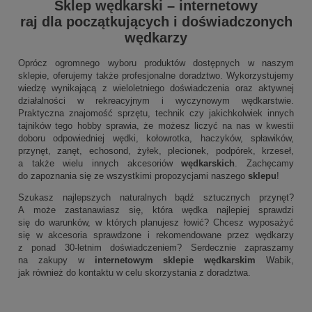
Sklep wędkarski
–
internetowy
raj dla początkujących i doświadczonych
wędkarzy
Oprócz ogromnego wyboru produktów dostępnych w naszym
sklepie, oferujemy także profesjonalne doradztwo. Wykorzystujemy
wiedzę wynikającą z wieloletniego doświadczenia oraz aktywnej
działalności w rekreacyjnym i wyczynowym wędkarstwie.
Praktyczna znajomość sprzętu, technik czy jakichkolwiek innych
tajników tego hobby sprawia, że możesz liczyć na nas w kwestii
doboru odpowiedniej wędki, kołowrotka, haczyków, spławików,
przynęt, zanęt, echosond, żyłek, plecionek, podpórek, krzeseł,
a także wielu innych akcesoriów
wędkarskich
. Zachęcamy
do zapoznania się ze wszystkimi propozycjami naszego
sklepu
!
Szukasz najlepszych naturalnych bądź sztucznych przynęt?
A może zastanawiasz się, która wędka najlepiej sprawdzi
się do warunków, w których planujesz łowić? Chcesz wyposażyć
się w akcesoria sprawdzone i rekomendowane przez wędkarzy
z ponad 30-letnim doświadczeniem? Serdecznie zapraszamy
na zakupy w
internetowym sklepie wędkarskim
Wabik,
jak również do kontaktu w celu skorzystania z doradztwa.