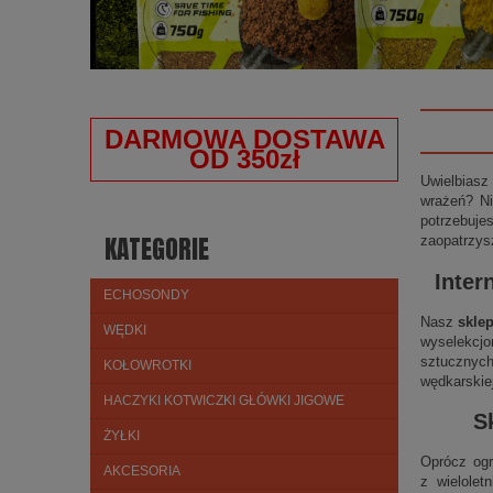
DARMOWA DOSTAWA
OD 350zł
Uwielbiasz
wrażeń? Ni
potrzebuje
KATEGORIE
zaopatrzys
Inter
ECHOSONDY
Nasz
skle
WĘDKI
wyselekcjo
sztucznych
KOŁOWROTKI
wędkarskie
HACZYKI KOTWICZKI GŁÓWKI JIGOWE
S
ŻYŁKI
Oprócz ogr
AKCESORIA
z wielolet