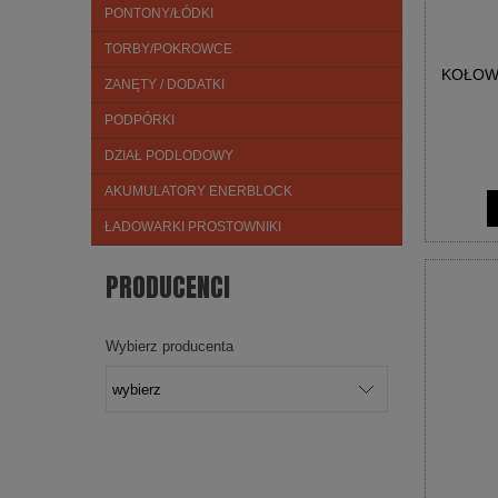
PONTONY/ŁÓDKI
TORBY/POKROWCE
KOŁOWR
ZANĘTY / DODATKI
PODPÓRKI
DZIAŁ PODLODOWY
AKUMULATORY ENERBLOCK
ŁADOWARKI PROSTOWNIKI
PRODUCENCI
Wybierz producenta