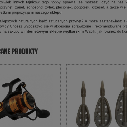
kolwiek innych tajników tego hobby sprawia, że możesz liczyć na nas w
 przynęt, zanęt, echosond, żyłek, plecionek, podpórek, krzeseł, a także wi
ystkimi propozycjami naszego
sklepu
!
jlepszych naturalnych bądź sztucznych przynęt? A może zastanawiasz się,
łowić? Chcesz wyposażyć się w akcesoria sprawdzone i rekomendowane pr
y na zakupy w
internetowym sklepie wędkarskim
Wabik, jak również do kon
CANE PRODUKTY