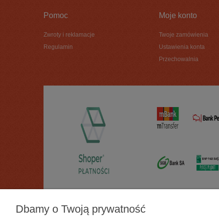
Pomoc
Moje konto
Zwroty i reklamacje
Twoje zamówienia
Regulamin
Ustawienia konta
Przechowalnia
Dbamy o Twoją prywatność