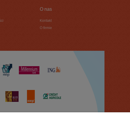
O nas
ści
Kontakt
O firmie