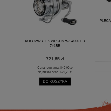
PLECA
LT2.0 2000
KOŁOWROTEK WESTIN W3 4000 FD
WĘDKA OKU
7+1BB
721,65 zł
 zł
Cena regularna:
849,00 zł
Ce
 zł
Najniższa cena:
679,20 zł
Na
DO KOSZYKA