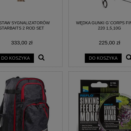
STAW SYGNALIZATORÓW
WĘDKA GUNKI G`CORPS FI
AINBOW EGG WAFTERS
BIG POISON EGG WAFTERS -
STARBAITS 2 ROD SET
220 1,5,10G
EGGESTREME
EGGESTREME FISHING
333,00 zł
225,00 zł
21,00 zł
21,00 zł
DO KOSZYKA
DO KOSZYKA
DO KOSZYKA
DO KOSZYKA