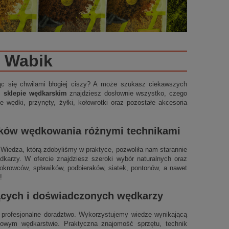
Wabik
ząc się chwilami błogiej ciszy? A może szukasz ciekawszych
m sklepie wędkarskim
znajdziesz dosłownie wszystko, czego
 wędki, przynęty, żyłki, kołowrotki oraz pozostałe akcesoria
ików wędkowania różnymi technikami
t. Wiedza, którą zdobyliśmy w praktyce, pozwoliła nam starannie
arzy. W ofercie znajdziesz szeroki wybór naturalnych oraz
okrowców, spławików, podbieraków, siatek, pontonów, a nawet
!
jących i doświadczonych wędkarzy
profesjonalne doradztwo. Wykorzystujemy wiedzę wynikającą
ynowym wędkarstwie. Praktyczna znajomość sprzętu, technik