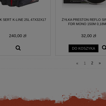
K SERT K-LINE 25L 47X32X17
ŻYŁKA PRESTON REFLO SI
FDR MONO 150M 0,18
240,00 zł
32,00 zł
MA 8K FEEDER 330CM 45GR
KOŁOWROTEK SPRO DSX 4000 RE
2SEC
DO KOSZYKA
522,07 zł
221,76 zł
«
1
2
»
na regularna:
629,00 zł
Cena regularna:
264,00 zł
jniższa cena:
522,07 zł
Najniższa cena:
264,00 zł
DO KOSZYKA
DO KOSZYKA