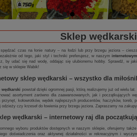
Sklep wędkarski
 spędzać czas na łonie natury – na łodzi lub przy brzegu jeziora – cies
ezależnie od tego, jaki styl i techniki preferujesz, w naszym
internetowy
sz, by udać się nad wodę, oddając się ulubionemu hobby. Sprawdź, w jakie
z się w sklepie Wabik!
netowy sklep wędkarski
– wszystko dla miłośn
p wędkarski
powstał dzięki ogromnej pasji, którą realizujemy już od wielu la
nować asortyment zarówno dla zaawansowanych, jak i początkujących wędk
 przynęt, kołowrotków, wędek najlepszych producentów, haczyków, toreb, p
j odzieży czy krzeseł do łowienia przy brzegu jeziora. Zapraszamy na zakupy
klep wędkarski
–
internetowy
raj dla początku
omnego wyboru produktów dostępnych w naszym sklepie, oferujemy także 
niego doświadczenia oraz aktywnej działalności w rekreacyjnym i wycz