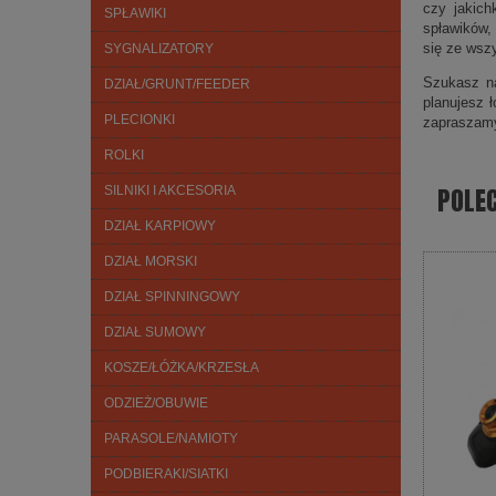
czy jakich
SPŁAWIKI
spławików,
się ze wsz
SYGNALIZATORY
Szukasz na
DZIAŁ/GRUNT/FEEDER
planujesz 
PLECIONKI
zapraszam
ROLKI
POLE
SILNIKI I AKCESORIA
DZIAŁ KARPIOWY
DZIAŁ MORSKI
DZIAŁ SPINNINGOWY
DZIAŁ SUMOWY
KOSZE/ŁÓŻKA/KRZESŁA
ODZIEŻ/OBUWIE
PARASOLE/NAMIOTY
PODBIERAKI/SIATKI