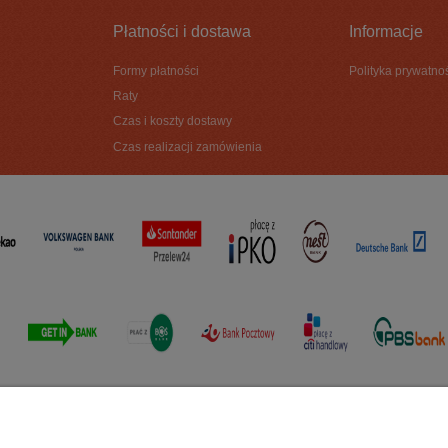
Płatności i dostawa
Informacje
Formy płatności
Polityka prywatno
Raty
Czas i koszty dostawy
Czas realizacji zamówienia