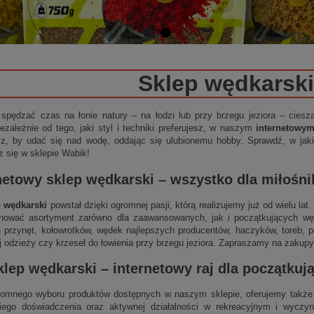
Sklep wędkarski
 spędzać czas na łonie natury – na łodzi lub przy brzegu jeziora – cies
ezależnie od tego, jaki styl i techniki preferujesz, w naszym
internetowy
sz, by udać się nad wodę, oddając się ulubionemu hobby. Sprawdź, w jakie
z się w sklepie Wabik!
netowy sklep wędkarski
– wszystko dla miłośn
p wędkarski
powstał dzięki ogromnej pasji, którą realizujemy już od wielu la
nować asortyment zarówno dla zaawansowanych, jak i początkujących wędk
 przynęt, kołowrotków, wędek najlepszych producentów, haczyków, toreb, p
j odzieży czy krzeseł do łowienia przy brzegu jeziora. Zapraszamy na zakupy
klep wędkarski
–
internetowy
raj dla początku
omnego wyboru produktów dostępnych w naszym sklepie, oferujemy także 
niego doświadczenia oraz aktywnej działalności w rekreacyjnym i wycz