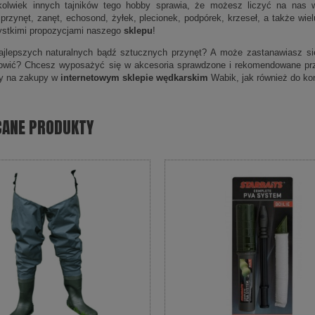
kolwiek innych tajników tego hobby sprawia, że możesz liczyć na nas w
 przynęt, zanęt, echosond, żyłek, plecionek, podpórek, krzeseł, a także wi
ystkimi propozycjami naszego
sklepu
!
jlepszych naturalnych bądź sztucznych przynęt? A może zastanawiasz się,
łowić? Chcesz wyposażyć się w akcesoria sprawdzone i rekomendowane pr
y na zakupy w
internetowym sklepie wędkarskim
Wabik, jak również do kon
CANE PRODUKTY