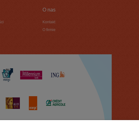
O nas
ści
Kontakt
O firmie