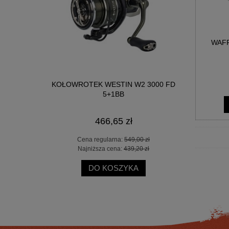
WAFF
000 REEL
KOŁOWROTEK WESTIN W2 3000 FD
WĘDKA DR
5+1BB
ML-F
466,65 zł
 zł
Cena regularna:
549,00 zł
Cen
 zł
Najniższa cena:
439,20 zł
Naj
DO KOSZYKA