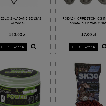
ESŁO SKŁADANE SENSAS
PODAJNIK PRESTON ICS IN
AINBOW EGG WAFTERS
BIG POISON EGG WAFTERS -
CLASSIC
BANJO XR MEDIUM 60
EGGESTREME
EGGESTREME FISHING
169,00 zł
17,00 zł
21,00 zł
21,00 zł
DO KOSZYKA
DO KOSZYKA
DO KOSZYKA
DO KOSZYKA