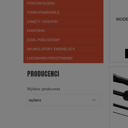
PONTONY/ŁÓDKI
TORBY/POKROWCE
WODE
ZANĘTY / DODATKI
PODPÓRKI
DZIAŁ PODLODOWY
AKUMULATORY ENERBLOCK
ŁADOWARKI PROSTOWNIKI
PRODUCENCI
Wybierz producenta