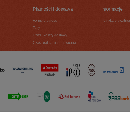
Płatności i dostawa
Informacje
Formy płatności
Polityka prywatno
Raty
Czas i koszty dostawy
Czas realizacji zamówienia