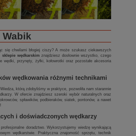
Wabik
ząc się chwilami błogiej ciszy? A może szukasz ciekawszych
m sklepie wędkarskim
znajdziesz dosłownie wszystko, czego
 wędki, przynęty, żyłki, kołowrotki oraz pozostałe akcesoria
ików wędkowania różnymi technikami
t. Wiedza, którą zdobyliśmy w praktyce, pozwoliła nam starannie
arzy. W ofercie znajdziesz szeroki wybór naturalnych oraz
okrowców, spławików, podbieraków, siatek, pontonów, a nawet
!
jących i doświadczonych wędkarzy
profesjonalne doradztwo. Wykorzystujemy wiedzę wynikającą
ynowym wędkarstwie. Praktyczna znajomość sprzętu, technik