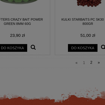
TERS CRAZY BAIT POWER
KULKI STARBAITS PC SK30
GREEN 8MM 60G
800GR
23,90 zł
51,00 zł
AGON HM62X SPINN 2-SEC
KOŁOWROTEK SPRO CRX 3000 RE
 1,92M 5-16G 9/16OZ
DO KOSZYKA
DO KOSZYKA
1 520,40 zł
307,44 zł
«
1
2
»
a regularna:
1 810,00 zł
Cena regularna:
366,00 zł
niższa cena:
1 448,00 zł
Najniższa cena:
366,00 zł
DO KOSZYKA
DO KOSZYKA