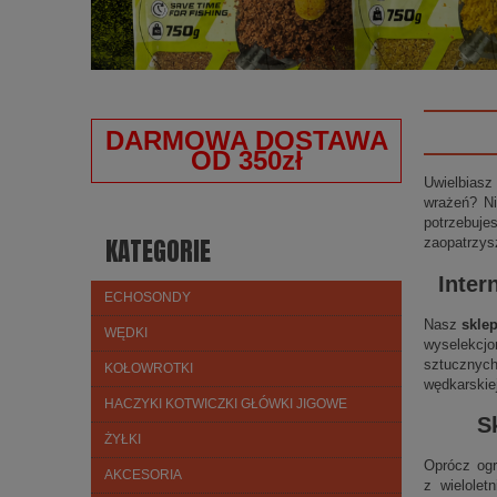
DARMOWA DOSTAWA
OD 350zł
Uwielbiasz
wrażeń? Ni
potrzebuje
KATEGORIE
zaopatrzys
Inter
ECHOSONDY
Nasz
skle
WĘDKI
wyselekcjo
sztucznych
KOŁOWROTKI
wędkarskie
HACZYKI KOTWICZKI GŁÓWKI JIGOWE
S
ŻYŁKI
Oprócz ogr
AKCESORIA
z wielolet