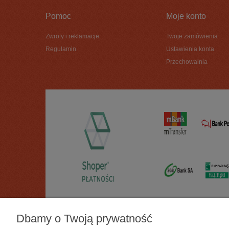
Pomoc
Moje konto
Zwroty i reklamacje
Twoje zamówienia
Regulamin
Ustawienia konta
Przechowalnia
Dbamy o Twoją prywatność