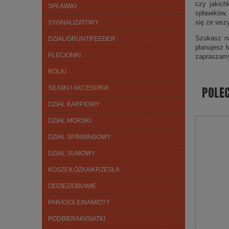
czy jakich
SPŁAWIKI
spławików,
się ze wsz
SYGNALIZATORY
Szukasz na
DZIAŁ/GRUNT/FEEDER
planujesz 
PLECIONKI
zapraszam
ROLKI
POLE
SILNIKI I AKCESORIA
DZIAŁ KARPIOWY
DZIAŁ MORSKI
DZIAŁ SPINNINGOWY
DZIAŁ SUMOWY
KOSZE/ŁÓŻKA/KRZESŁA
ODZIEŻ/OBUWIE
PARASOLE/NAMIOTY
PODBIERAKI/SIATKI