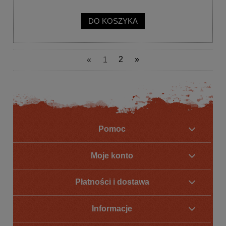
DO KOSZYKA
«
1
2
»
Pomoc
Moje konto
Płatności i dostawa
Informacje