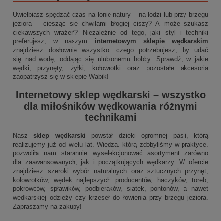
Uwielbiasz spędzać czas na łonie natury – na łodzi lub przy brzegu
jeziora – ciesząc się chwilami błogiej ciszy? A może szukasz
ciekawszych wrażeń? Niezależnie od tego, jaki styl i techniki
preferujesz, w naszym
internetowym sklepie wędkarskim
znajdziesz dosłownie wszystko, czego potrzebujesz, by udać
się nad wodę, oddając się ulubionemu hobby. Sprawdź, w jakie
wędki, przynęty, żyłki, kołowrotki oraz pozostałe akcesoria
zaopatrzysz się w sklepie Wabik!
Internetowy sklep wędkarski
– wszystko
dla miłośników wędkowania różnymi
technikami
Nasz
sklep wędkarski
powstał dzięki ogromnej pasji, którą
realizujemy już od wielu lat. Wiedza, którą zdobyliśmy w praktyce,
pozwoliła nam starannie wyselekcjonować asortyment zarówno
dla zaawansowanych, jak i początkujących wędkarzy. W ofercie
znajdziesz szeroki wybór naturalnych oraz sztucznych przynęt,
kołowrotków, wędek najlepszych producentów, haczyków, toreb,
pokrowców, spławików, podbieraków, siatek, pontonów, a nawet
wędkarskiej odzieży czy krzeseł do łowienia przy brzegu jeziora.
Zapraszamy na zakupy!