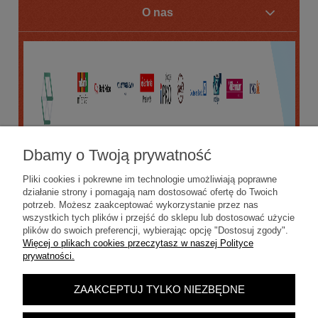
O nas
Dbamy o Twoją prywatność
Pliki cookies i pokrewne im technologie umożliwiają poprawne
działanie strony i pomagają nam dostosować ofertę do Twoich
potrzeb. Możesz zaakceptować wykorzystanie przez nas
wszystkich tych plików i przejść do sklepu lub dostosować użycie
plików do swoich preferencji, wybierając opcję "Dostosuj zgody".
Więcej o plikach cookies przeczytasz w naszej Polityce
prywatności.
ZAAKCEPTUJ TYLKO NIEZBĘDNE
POKAŻ PEŁNĄ WERSJĘ STRONY
Sklep internetowy Shoper.pl