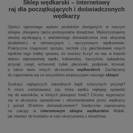
Sklep wędkarski
–
internetowy
raj dla początkujących i doświadczonych
wędkarzy
Oprócz ogromnego wyboru produktów dostępnych w naszym
sklepie, oferujemy także profesjonalne doradztwo. Wykorzystujemy
wiedzę wynikającą z wieloletniego doświadczenia oraz aktywnej
działalności w rekreacyjnym i wyczynowym wędkarstwie.
Praktyczna znajomość sprzętu, technik czy jakichkolwiek innych
tajników tego hobby sprawia, że możesz liczyć na nas w kwestii
doboru odpowiedniej wędki, kołowrotka, haczyków, spławików,
przynęt, zanęt, echosond, żyłek, plecionek, podpórek, krzeseł,
a także wielu innych akcesoriów
wędkarskich
. Zachęcamy
do zapoznania się ze wszystkimi propozycjami naszego
sklepu
!
Szukasz najlepszych naturalnych bądź sztucznych przynęt?
A może zastanawiasz się, która wędka najlepiej sprawdzi
się do warunków, w których planujesz łowić? Chcesz wyposażyć
się w akcesoria sprawdzone i rekomendowane przez wędkarzy
z ponad 30-letnim doświadczeniem? Serdecznie zapraszamy
na zakupy w
internetowym sklepie wędkarskim
Wabik,
jak również do kontaktu w celu skorzystania z doradztwa.