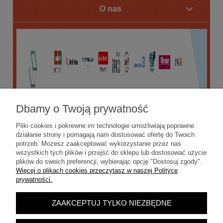
O nas
Dbamy o Twoją prywatność
Pliki cookies i pokrewne im technologie umożliwiają poprawne
działanie strony i pomagają nam dostosować ofertę do Twoich
potrzeb. Możesz zaakceptować wykorzystanie przez nas
wszystkich tych plików i przejść do sklepu lub dostosować użycie
plików do swoich preferencji, wybierając opcję "Dostosuj zgody".
Więcej o plikach cookies przeczytasz w naszej Polityce
prywatności.
ZAAKCEPTUJ TYLKO NIEZBĘDNE
POKAŻ PEŁNĄ WERSJĘ STRONY
Sklep internetowy Shoper.pl