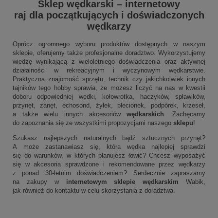
Sklep wędkarski
–
internetowy
raj dla początkujących i doświadczonych
wędkarzy
Oprócz ogromnego wyboru produktów dostępnych w naszym
sklepie, oferujemy także profesjonalne doradztwo. Wykorzystujemy
wiedzę wynikającą z wieloletniego doświadczenia oraz aktywnej
działalności w rekreacyjnym i wyczynowym wędkarstwie.
Praktyczna znajomość sprzętu, technik czy jakichkolwiek innych
tajników tego hobby sprawia, że możesz liczyć na nas w kwestii
doboru odpowiedniej wędki, kołowrotka, haczyków, spławików,
przynęt, zanęt, echosond, żyłek, plecionek, podpórek, krzeseł,
a także wielu innych akcesoriów
wędkarskich
. Zachęcamy
do zapoznania się ze wszystkimi propozycjami naszego
sklepu
!
Szukasz najlepszych naturalnych bądź sztucznych przynęt?
A może zastanawiasz się, która wędka najlepiej sprawdzi
się do warunków, w których planujesz łowić? Chcesz wyposażyć
się w akcesoria sprawdzone i rekomendowane przez wędkarzy
z ponad 30-letnim doświadczeniem? Serdecznie zapraszamy
na zakupy w
internetowym sklepie wędkarskim
Wabik,
jak również do kontaktu w celu skorzystania z doradztwa.