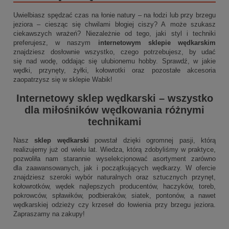
Uwielbiasz spędzać czas na łonie natury – na łodzi lub przy brzegu
jeziora – ciesząc się chwilami błogiej ciszy? A może szukasz
ciekawszych wrażeń? Niezależnie od tego, jaki styl i techniki
preferujesz, w naszym
internetowym sklepie wędkarskim
znajdziesz dosłownie wszystko, czego potrzebujesz, by udać
się nad wodę, oddając się ulubionemu hobby. Sprawdź, w jakie
wędki, przynęty, żyłki, kołowrotki oraz pozostałe akcesoria
zaopatrzysz się w sklepie Wabik!
Internetowy sklep wędkarski
– wszystko
dla miłośników wędkowania różnymi
technikami
Nasz
sklep wędkarski
powstał dzięki ogromnej pasji, którą
realizujemy już od wielu lat. Wiedza, którą zdobyliśmy w praktyce,
pozwoliła nam starannie wyselekcjonować asortyment zarówno
dla zaawansowanych, jak i początkujących wędkarzy. W ofercie
znajdziesz szeroki wybór naturalnych oraz sztucznych przynęt,
kołowrotków, wędek najlepszych producentów, haczyków, toreb,
pokrowców, spławików, podbieraków, siatek, pontonów, a nawet
wędkarskiej odzieży czy krzeseł do łowienia przy brzegu jeziora.
Zapraszamy na zakupy!