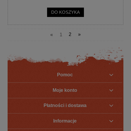
DO KOSZYKA
«
1
2
»
Pomoc
Moje konto
Płatności i dostawa
Informacje