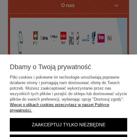
O nas
Dbamy o Twoją prywatność
Pliki cookies i pokrewne im technologie umożliwiają poprawne
działanie strony i pomagają nam dostosować ofertę do Twoich
potrzeb. Możesz zaakceptować wykorzystanie przez nas
wszystkich tych plików i przejść do sklepu lub dostosować użycie
plików do swoich preferencji, wybierając opcję "Dostosuj zgody".
Więcej o plikach cookies przeczytasz w naszej Polityce
prywatności.
ZAAKCEPTUJ TYLKO NIEZBĘDNE
POKAŻ PEŁNĄ WERSJĘ STRONY
Sklep internetowy Shoper.pl