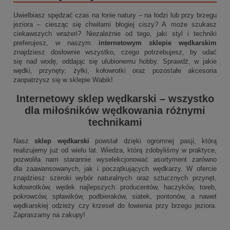
Uwielbiasz spędzać czas na łonie natury – na łodzi lub przy brzegu
jeziora – ciesząc się chwilami błogiej ciszy? A może szukasz
ciekawszych wrażeń? Niezależnie od tego, jaki styl i techniki
preferujesz, w naszym
internetowym sklepie wędkarskim
znajdziesz dosłownie wszystko, czego potrzebujesz, by udać
się nad wodę, oddając się ulubionemu hobby. Sprawdź, w jakie
wędki, przynęty, żyłki, kołowrotki oraz pozostałe akcesoria
zaopatrzysz się w sklepie Wabik!
Internetowy sklep wędkarski
– wszystko
dla miłośników wędkowania różnymi
technikami
Nasz
sklep wędkarski
powstał dzięki ogromnej pasji, którą
realizujemy już od wielu lat. Wiedza, którą zdobyliśmy w praktyce,
pozwoliła nam starannie wyselekcjonować asortyment zarówno
dla zaawansowanych, jak i początkujących wędkarzy. W ofercie
znajdziesz szeroki wybór naturalnych oraz sztucznych przynęt,
kołowrotków, wędek najlepszych producentów, haczyków, toreb,
pokrowców, spławików, podbieraków, siatek, pontonów, a nawet
wędkarskiej odzieży czy krzeseł do łowienia przy brzegu jeziora.
Zapraszamy na zakupy!