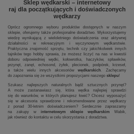
Sklep wędkarski
–
internetowy
raj dla początkujących i doświadczonych
wędkarzy
Oprócz ogromnego wyboru produktów dostępnych w naszym
sklepie, oferujemy także profesjonalne doradztwo. Wykorzystujemy
wiedzę wynikającą z wieloletniego doświadczenia oraz aktywnej
działalności w rekreacyjnym i wyczynowym wędkarstwie.
Praktyczna znajomość sprzętu, technik czy jakichkolwiek innych
tajników tego hobby sprawia, że możesz liczyć na nas w kwestii
doboru odpowiedniej wędki, kołowrotka, haczyków, spławików,
przynęt, zanęt, echosond, żyłek, plecionek, podpórek, krzeseł,
a także wielu innych akcesoriów
wędkarskich
. Zachęcamy
do zapoznania się ze wszystkimi propozycjami naszego
sklepu
!
Szukasz najlepszych naturalnych bądź sztucznych przynęt?
A może zastanawiasz się, która wędka najlepiej sprawdzi
się do warunków, w których planujesz łowić? Chcesz wyposażyć
się w akcesoria sprawdzone i rekomendowane przez wędkarzy
z ponad 30-letnim doświadczeniem? Serdecznie zapraszamy
na zakupy w
internetowym sklepie wędkarskim
Wabik,
jak również do kontaktu w celu skorzystania z doradztwa.