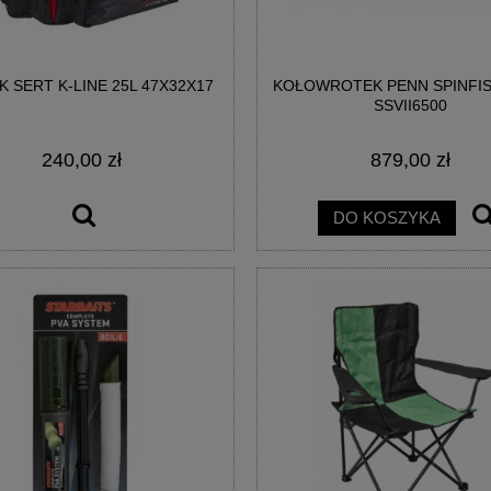
K SERT K-LINE 25L 47X32X17
KOŁOWROTEK PENN SPINFIS
MATRIX X7 CARP METHOD
HACZYKI MATRIX X7 CARP METHO
SSVII6500
ARBLESS EYED #12
BARBLESS EYED #14
240,00 zł
879,00 zł
9,90 zł
9,90 zł
DO KOSZYKA
DO KOSZYKA
DO KOSZYKA