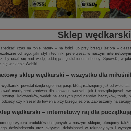
Sklep wędkarski
 spędzać czas na łonie natury – na łodzi lub przy brzegu jeziora – cies
ezależnie od tego, jaki styl i techniki preferujesz, w naszym
internetowy
sz, by udać się nad wodę, oddając się ulubionemu hobby. Sprawdź, w jakie
z się w sklepie Wabik!
netowy sklep wędkarski
– wszystko dla miłośn
p wędkarski
powstał dzięki ogromnej pasji, którą realizujemy już od wielu la
nować asortyment zarówno dla zaawansowanych, jak i początkujących wędk
 przynęt, kołowrotków, wędek najlepszych producentów, haczyków, toreb, p
j odzieży czy krzeseł do łowienia przy brzegu jeziora. Zapraszamy na zakupy
klep wędkarski
–
internetowy
raj dla początku
omnego wyboru produktów dostępnych w naszym sklepie, oferujemy także 
niego doświadczenia oraz aktywnej działalności w rekreacyjnym i wycz