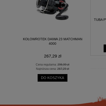
TUBA P
CK WIDOW
KOŁOWROTEK DAIWA 23 MATCHMAN
KOŁOWRO
4000
267,29 zł
 zł
Cena regularna:
296,99 zł
Ce
 zł
Najniższa cena:
267,29 zł
Na
DO KOSZYKA