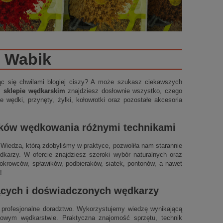
Wabik
ząc się chwilami błogiej ciszy? A może szukasz ciekawszych
m sklepie wędkarskim
znajdziesz dosłownie wszystko, czego
 wędki, przynęty, żyłki, kołowrotki oraz pozostałe akcesoria
ików wędkowania różnymi technikami
t. Wiedza, którą zdobyliśmy w praktyce, pozwoliła nam starannie
arzy. W ofercie znajdziesz szeroki wybór naturalnych oraz
okrowców, spławików, podbieraków, siatek, pontonów, a nawet
!
jących i doświadczonych wędkarzy
profesjonalne doradztwo. Wykorzystujemy wiedzę wynikającą
ynowym wędkarstwie. Praktyczna znajomość sprzętu, technik