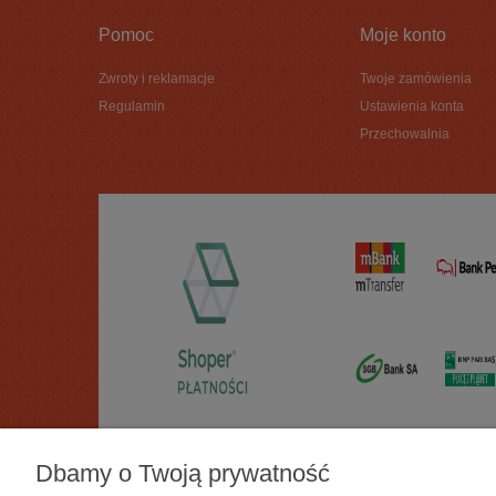
Pomoc
Moje konto
Zwroty i reklamacje
Twoje zamówienia
Regulamin
Ustawienia konta
Przechowalnia
Dbamy o Twoją prywatność