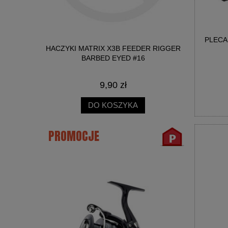
PLECA
IT 3W1
HACZYKI MATRIX X3B FEEDER RIGGER
HACZYKI 
 2MM
BARBED EYED #16
B
LIMAK 25ML
9,90 zł
DO KOSZYKA
PROMOCJE