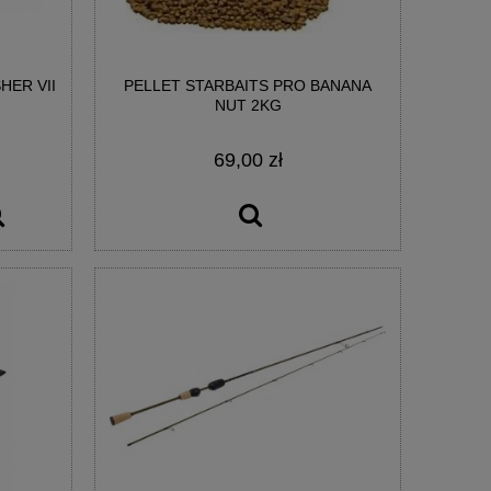
HER VII
PELLET STARBAITS PRO BANANA
D
HACZYKI MATRIX X3 POWER CARP EDGE
HACZYKI MATRIX X
NUT 2KG
BARBLESS #10
BARBLE
69,00 zł
9,90 zł
9,9
DO KOSZYKA
DO KO