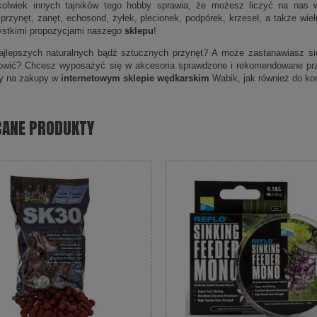
kolwiek innych tajników tego hobby sprawia, że możesz liczyć na nas w
 przynęt, zanęt, echosond, żyłek, plecionek, podpórek, krzeseł, a także wi
ystkimi propozycjami naszego
sklepu
!
jlepszych naturalnych bądź sztucznych przynęt? A może zastanawiasz się,
łowić? Chcesz wyposażyć się w akcesoria sprawdzone i rekomendowane pr
y na zakupy w
internetowym sklepie wędkarskim
Wabik, jak również do kon
CANE PRODUKTY