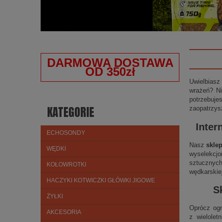
DARMOWA DOSTAWA
OD 350zł
Uwielbiasz
wrażeń? Ni
potrzebuje
KATEGORIE
zaopatrzys
Inter
ECHOSONDY
Nasz
skle
WĘDKI
wyselekcjo
sztucznych
KOŁOWROTKI
wędkarskie
HACZYKI KOTWICZKI GŁÓWKI JIGOWE
S
ŻYŁKI
Oprócz ogr
AKCESORIA
z wielolet