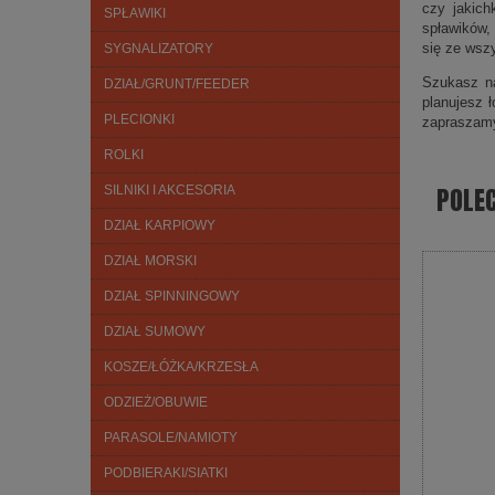
czy jakich
SPŁAWIKI
spławików,
się ze wsz
SYGNALIZATORY
Szukasz na
DZIAŁ/GRUNT/FEEDER
planujesz 
PLECIONKI
zapraszam
ROLKI
POLE
SILNIKI I AKCESORIA
DZIAŁ KARPIOWY
DZIAŁ MORSKI
DZIAŁ SPINNINGOWY
DZIAŁ SUMOWY
KOSZE/ŁÓŻKA/KRZESŁA
ODZIEŻ/OBUWIE
PARASOLE/NAMIOTY
PODBIERAKI/SIATKI