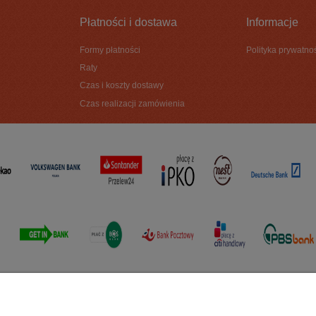
Płatności i dostawa
Informacje
Formy płatności
Polityka prywatno
Raty
Czas i koszty dostawy
Czas realizacji zamówienia