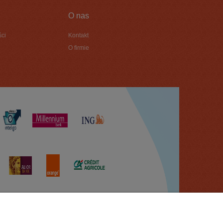
O nas
ści
Kontakt
O firmie