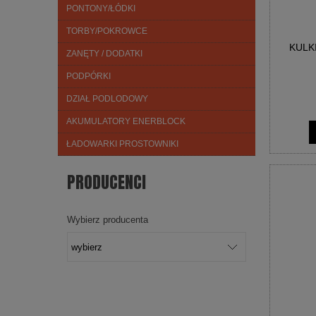
PONTONY/ŁÓDKI
TORBY/POKROWCE
KULK
ZANĘTY / DODATKI
PODPÓRKI
DZIAŁ PODLODOWY
AKUMULATORY ENERBLOCK
ŁADOWARKI PROSTOWNIKI
PRODUCENCI
Wybierz producenta