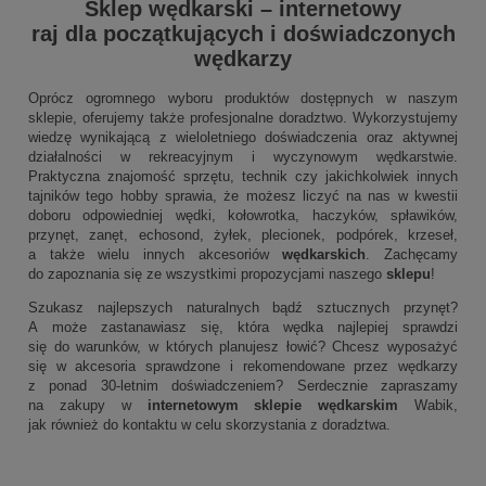
Sklep wędkarski
–
internetowy
raj dla początkujących i doświadczonych
wędkarzy
Oprócz ogromnego wyboru produktów dostępnych w naszym
sklepie, oferujemy także profesjonalne doradztwo. Wykorzystujemy
wiedzę wynikającą z wieloletniego doświadczenia oraz aktywnej
działalności w rekreacyjnym i wyczynowym wędkarstwie.
Praktyczna znajomość sprzętu, technik czy jakichkolwiek innych
tajników tego hobby sprawia, że możesz liczyć na nas w kwestii
doboru odpowiedniej wędki, kołowrotka, haczyków, spławików,
przynęt, zanęt, echosond, żyłek, plecionek, podpórek, krzeseł,
a także wielu innych akcesoriów
wędkarskich
. Zachęcamy
do zapoznania się ze wszystkimi propozycjami naszego
sklepu
!
Szukasz najlepszych naturalnych bądź sztucznych przynęt?
A może zastanawiasz się, która wędka najlepiej sprawdzi
się do warunków, w których planujesz łowić? Chcesz wyposażyć
się w akcesoria sprawdzone i rekomendowane przez wędkarzy
z ponad 30-letnim doświadczeniem? Serdecznie zapraszamy
na zakupy w
internetowym sklepie wędkarskim
Wabik,
jak również do kontaktu w celu skorzystania z doradztwa.