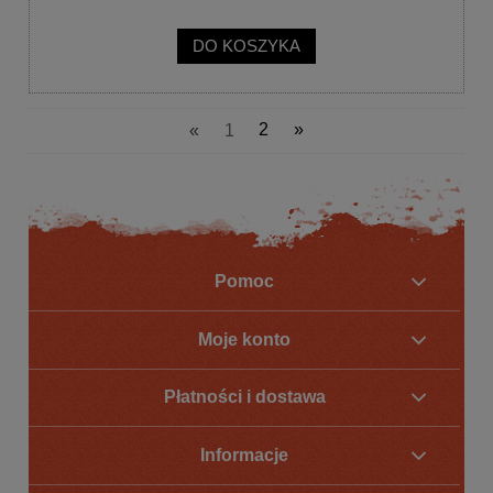
DO KOSZYKA
«
1
2
»
Pomoc
Moje konto
Płatności i dostawa
Informacje