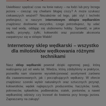
Uwielbiasz spędzać czas na łonie natury – na łodzi lub przy brzegu
jeziora – ciesząc się chwilami błogiej ciszy? A może szukasz
ciekawszych wrażeń? Niezależnie od tego, jaki styl i techniki
preferujesz, w naszym
internetowym sklepie wędkarskim
znajdziesz dosłownie wszystko, czego potrzebujesz, by udać
się nad wodę, oddając się ulubionemu hobby. Sprawdź, w jakie
wędki, przynęty, żyłki, kołowrotki oraz pozostałe akcesoria
zaopatrzysz się w sklepie Wabik!
Internetowy sklep wędkarski
– wszystko
dla miłośników wędkowania różnymi
technikami
Nasz
sklep wędkarski
powstał dzięki ogromnej pasji, którą
realizujemy już od wielu lat. Wiedza, którą zdobyliśmy w praktyce,
pozwoliła nam starannie wyselekcjonować asortyment zarówno
dla zaawansowanych, jak i początkujących wędkarzy. W ofercie
znajdziesz szeroki wybór naturalnych oraz sztucznych przynęt,
kołowrotków, wędek najlepszych producentów, haczyków, toreb,
pokrowców, spławików, podbieraków, siatek, pontonów, a nawet
wędkarskiej odzieży czy krzeseł do łowienia przy brzegu jeziora.
Zapraszamy na zakupy!