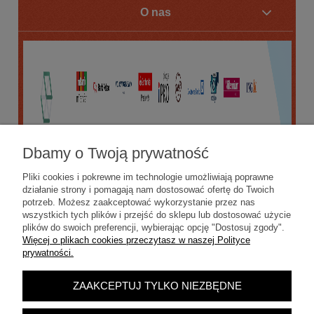
O nas
Dbamy o Twoją prywatność
Pliki cookies i pokrewne im technologie umożliwiają poprawne
działanie strony i pomagają nam dostosować ofertę do Twoich
potrzeb. Możesz zaakceptować wykorzystanie przez nas
wszystkich tych plików i przejść do sklepu lub dostosować użycie
plików do swoich preferencji, wybierając opcję "Dostosuj zgody".
Więcej o plikach cookies przeczytasz w naszej Polityce
prywatności.
ZAAKCEPTUJ TYLKO NIEZBĘDNE
POKAŻ PEŁNĄ WERSJĘ STRONY
Sklep internetowy Shoper.pl