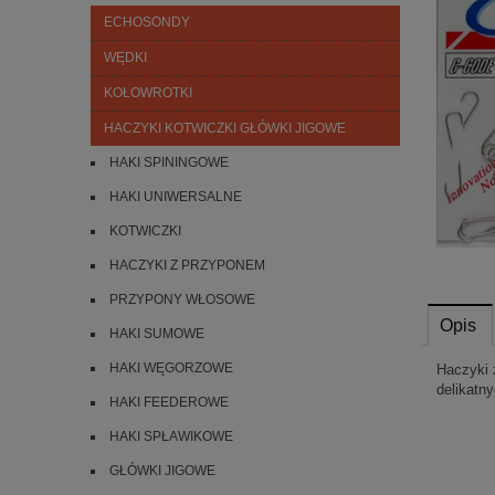
ECHOSONDY
WĘDKI
KOŁOWROTKI
HACZYKI KOTWICZKI GŁÓWKI JIGOWE
HAKI SPININGOWE
HAKI UNIWERSALNE
KOTWICZKI
HACZYKI Z PRZYPONEM
PRZYPONY WŁOSOWE
Opis
HAKI SUMOWE
HAKI WĘGORZOWE
Haczyki 
delikatny
HAKI FEEDEROWE
HAKI SPŁAWIKOWE
GŁÓWKI JIGOWE