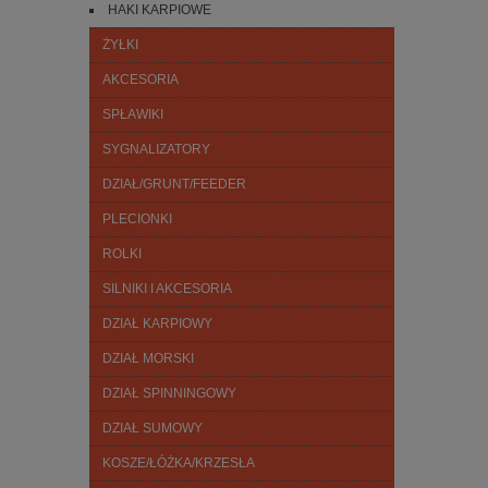
HAKI KARPIOWE
ŻYŁKI
AKCESORIA
SPŁAWIKI
SYGNALIZATORY
DZIAŁ/GRUNT/FEEDER
PLECIONKI
ROLKI
SILNIKI I AKCESORIA
DZIAŁ KARPIOWY
DZIAŁ MORSKI
DZIAŁ SPINNINGOWY
DZIAŁ SUMOWY
KOSZE/ŁÓŻKA/KRZESŁA