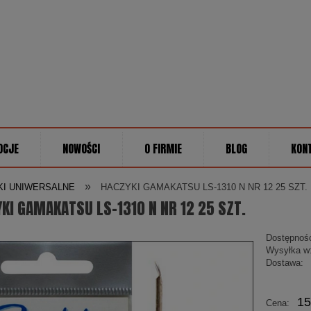
OCJE
NOWOŚCI
O FIRMIE
BLOG
KON
»
KI UNIWERSALNE
HACZYKI GAMAKATSU LS-1310 N NR 12 25 SZT.
KI GAMAKATSU LS-1310 N NR 12 25 SZT.
Dostępnoś
Wysyłka w
Dostawa:
Cena
15
Cena:
płatn