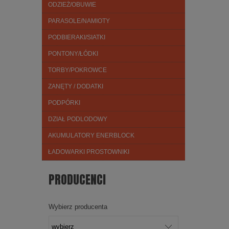
ODZIEŻ/OBUWIE
PARASOLE/NAMIOTY
PODBIERAKI/SIATKI
PONTONY/ŁÓDKI
TORBY/POKROWCE
ZANĘTY / DODATKI
PODPÓRKI
DZIAŁ PODLODOWY
AKUMULATORY ENERBLOCK
ŁADOWARKI PROSTOWNIKI
PRODUCENCI
Wybierz producenta