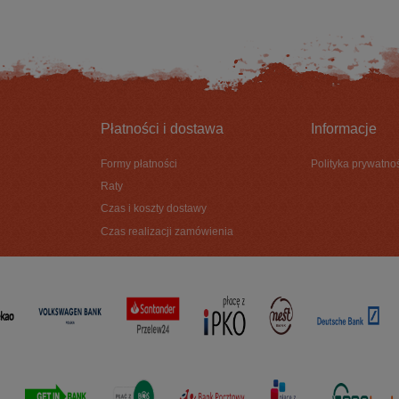
Płatności i dostawa
Informacje
Formy płatności
Polityka prywatno
Raty
Czas i koszty dostawy
Czas realizacji zamówienia