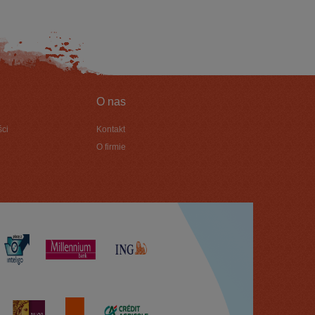
O nas
ści
Kontakt
O firmie