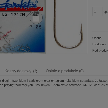
op
Ocena:
Producent:
Kod produk
Koszty dostawy
Opinie o produkcie (0)
z długim trzonkiem i zadziorem oraz okrągłym kolankiem sprawiają, że łatwo
Cena nie zawiera ewentualnych kosztów
ch przynęt zwierzęcych i roślinnych. Chemicznie ostrzone. NR 12 Ilość: 25 sz
płatności