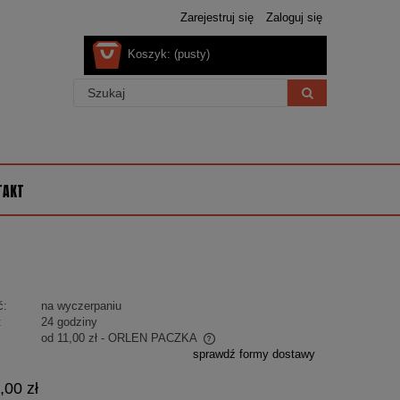
Zarejestruj się
Zaloguj się
Koszyk:
(pusty)
TAKT
ć:
na wyczerpaniu
:
24 godziny
od 11,00 zł
- ORLEN PACZKA
sprawdź formy dostawy
 nie zawiera ewentualnych kosztów
,00 zł
ości