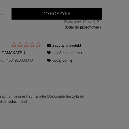
DO KOSZYKA
ak
Zyskujesz
15
pkt [
?
]
dodaj do przechowalni
zapytaj o produkt
GAMAKATSU
poleć znajomemu
tu:
4534910088040
dodaj opinię
 zacina i pewnie trzyma rybę Doskonałe haczyki do
tuk Kolor: nikiel