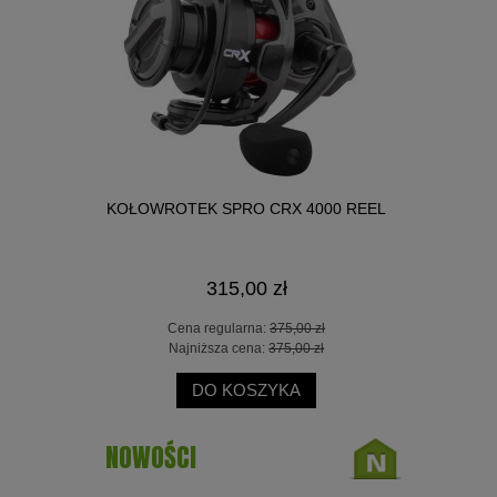
000 REEL
KOŁOWROTEK SPRO CRX 4000 REEL
KOŁOWROT
315,00 zł
 zł
Cena regularna:
375,00 zł
Ce
 zł
Najniższa cena:
375,00 zł
Na
DO KOSZYKA
NOWOŚCI