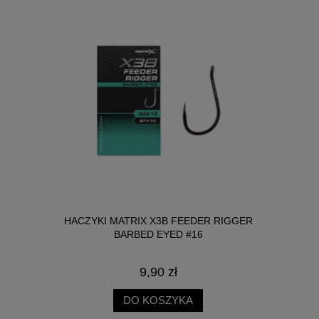
IT 3W1
HACZYKI MATRIX X3B FEEDER RIGGER
HACZYKI 
 2MM
BARBED EYED #16
B
LIMAK 25ML
9,90 zł
DO KOSZYKA