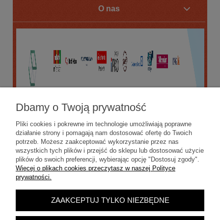
O nas
Dbamy o Twoją prywatność
Pliki cookies i pokrewne im technologie umożliwiają poprawne
działanie strony i pomagają nam dostosować ofertę do Twoich
potrzeb. Możesz zaakceptować wykorzystanie przez nas
wszystkich tych plików i przejść do sklepu lub dostosować użycie
plików do swoich preferencji, wybierając opcję "Dostosuj zgody".
Więcej o plikach cookies przeczytasz w naszej Polityce
prywatności.
ZAAKCEPTUJ TYLKO NIEZBĘDNE
POKAŻ PEŁNĄ WERSJĘ STRONY
Sklep internetowy Shoper.pl