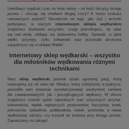
Uwielbiasz spędzać czas na łonie natury – na łodzi lub przy brzegu
jeziora – ciesząc się chwilami błogiej ciszy? A może szukasz
ciekawszych wrażeń? Niezależnie od tego, jaki styl i techniki
preferujesz, w naszym
internetowym sklepie wędkarskim
znajdziesz dosłownie wszystko, czego potrzebujesz, by udać
się nad wodę, oddając się ulubionemu hobby. Sprawdź, w jakie
wędki, przynęty, żyłki, kołowrotki oraz pozostałe akcesoria
zaopatrzysz się w sklepie Wabik!
Internetowy sklep wędkarski
– wszystko
dla miłośników wędkowania różnymi
technikami
Nasz
sklep wędkarski
powstał dzięki ogromnej pasji, którą
realizujemy już od wielu lat. Wiedza, którą zdobyliśmy w praktyce,
pozwoliła nam starannie wyselekcjonować asortyment zarówno
dla zaawansowanych, jak i początkujących wędkarzy. W ofercie
znajdziesz szeroki wybór naturalnych oraz sztucznych przynęt,
kołowrotków, wędek najlepszych producentów, haczyków, toreb,
pokrowców, spławików, podbieraków, siatek, pontonów, a nawet
wędkarskiej odzieży czy krzeseł do łowienia przy brzegu jeziora.
Zapraszamy na zakupy!