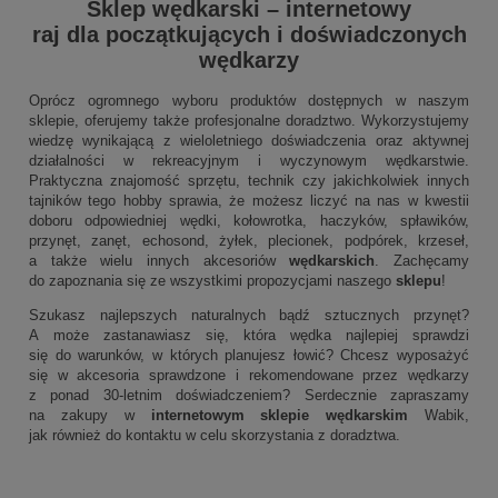
Sklep wędkarski
–
internetowy
raj dla początkujących i doświadczonych
wędkarzy
Oprócz ogromnego wyboru produktów dostępnych w naszym
sklepie, oferujemy także profesjonalne doradztwo. Wykorzystujemy
wiedzę wynikającą z wieloletniego doświadczenia oraz aktywnej
działalności w rekreacyjnym i wyczynowym wędkarstwie.
Praktyczna znajomość sprzętu, technik czy jakichkolwiek innych
tajników tego hobby sprawia, że możesz liczyć na nas w kwestii
doboru odpowiedniej wędki, kołowrotka, haczyków, spławików,
przynęt, zanęt, echosond, żyłek, plecionek, podpórek, krzeseł,
a także wielu innych akcesoriów
wędkarskich
. Zachęcamy
do zapoznania się ze wszystkimi propozycjami naszego
sklepu
!
Szukasz najlepszych naturalnych bądź sztucznych przynęt?
A może zastanawiasz się, która wędka najlepiej sprawdzi
się do warunków, w których planujesz łowić? Chcesz wyposażyć
się w akcesoria sprawdzone i rekomendowane przez wędkarzy
z ponad 30-letnim doświadczeniem? Serdecznie zapraszamy
na zakupy w
internetowym sklepie wędkarskim
Wabik,
jak również do kontaktu w celu skorzystania z doradztwa.