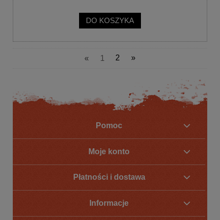
DO KOSZYKA
«
1
2
»
Pomoc
Moje konto
Płatności i dostawa
Informacje