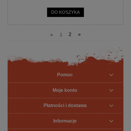
DO KOSZYKA
«
1
2
»
Pomoc
Moje konto
Płatności i dostawa
Informacje