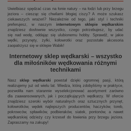
Uwielbiasz spędzać czas na łonie natury – na łodzi lub przy brzegu
jeziora – ciesząc się chwilami błogiej ciszy? A może szukasz
ciekawszych wrażeń? Niezależnie od tego, jaki styl i techniki
preferujesz, w naszym
internetowym sklepie wędkarskim
znajdziesz dosłownie wszystko, czego potrzebujesz, by udać
się nad wodę, oddając się ulubionemu hobby. Sprawdź, w jakie
wędki, przynęty, żyłki, kołowrotki oraz pozostałe akcesoria
zaopatrzysz się w sklepie Wabik!
Internetowy sklep wędkarski
– wszystko
dla miłośników wędkowania różnymi
technikami
Nasz
sklep wędkarski
powstał dzięki ogromnej pasji, którą
realizujemy już od wielu lat. Wiedza, którą zdobyliśmy w praktyce,
pozwoliła nam starannie wyselekcjonować asortyment zarówno
dla zaawansowanych, jak i początkujących wędkarzy. W ofercie
znajdziesz szeroki wybór naturalnych oraz sztucznych przynęt,
kołowrotków, wędek najlepszych producentów, haczyków, toreb,
pokrowców, spławików, podbieraków, siatek, pontonów, a nawet
wędkarskiej odzieży czy krzeseł do łowienia przy brzegu jeziora.
Zapraszamy na zakupy!