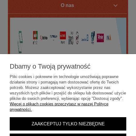
O nas
Dbamy o Twoją prywatność
Pliki cookies i pokrewne im technologie umożliwiają poprawne
działanie strony i pomagają nam dostosować ofertę do Twoich
potrzeb. Możesz zaakceptować wykorzystanie przez nas
wszystkich tych plików i przejść do sklepu lub dostosować użycie
plików do swoich preferencji, wybierając opcję "Dostosuj zgody".
Więcej o plikach cookies przeczytasz w naszej Polityce
prywatności.
ZAAKCEPTUJ TYLKO NIEZBĘDNE
POKAŻ PEŁNĄ WERSJĘ STRONY
Sklep internetowy Shoper.pl