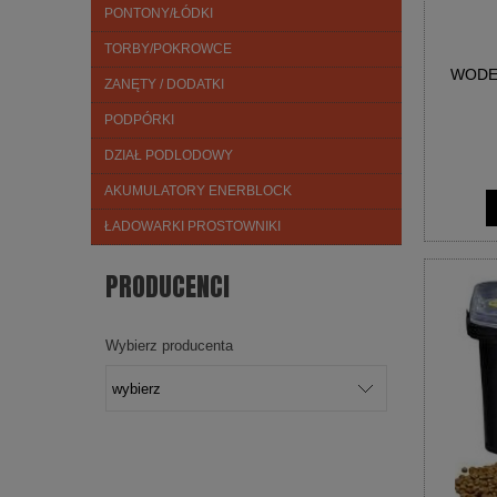
PONTONY/ŁÓDKI
TORBY/POKROWCE
WODE
ZANĘTY / DODATKI
PODPÓRKI
DZIAŁ PODLODOWY
AKUMULATORY ENERBLOCK
ŁADOWARKI PROSTOWNIKI
PRODUCENCI
Wybierz producenta