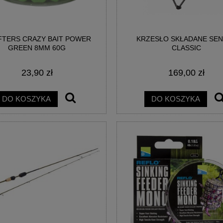
TERS CRAZY BAIT POWER
KRZESŁO SKŁADANE SE
AINBOW EGG WAFTERS
BIG POISON EGG WAFTERS -
GREEN 8MM 60G
CLASSIC
EGGESTREME
EGGESTREME FISHING
23,90 zł
169,00 zł
21,00 zł
21,00 zł
DO KOSZYKA
DO KOSZYKA
DO KOSZYKA
DO KOSZYKA