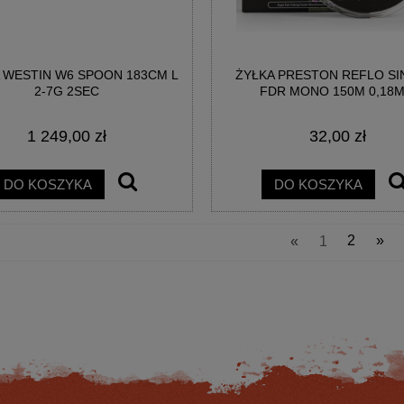
 WESTIN W6 SPOON 183CM L
ŻYŁKA PRESTON REFLO SI
2-7G 2SEC
FDR MONO 150M 0,18
1 249,00 zł
32,00 zł
MA 8K FEEDER 330CM 45GR
KOŁOWROTEK SPRO DSX 4000 RE
2SEC
DO KOSZYKA
DO KOSZYKA
522,07 zł
221,76 zł
«
1
2
»
na regularna:
629,00 zł
Cena regularna:
264,00 zł
jniższa cena:
522,07 zł
Najniższa cena:
264,00 zł
DO KOSZYKA
DO KOSZYKA