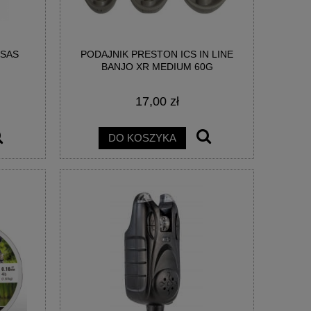
NSAS
PODAJNIK PRESTON ICS IN LINE
HAK MADCAT A-STATIC JIG HOOK 7/0
HACZYK MAD CAT A
BANJO XR MEDIUM 60G
1SZT
6/0 
17,00 zł
7,50 zł
6,0
DO KOSZYKA
DO KOSZYKA
DO KO