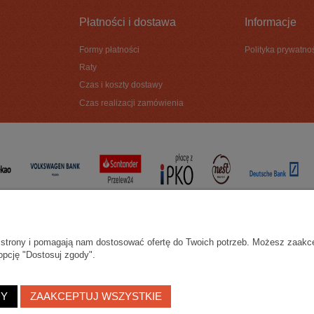
Płatności i dostawa
Informacje
Formy płatności
Polityka prywatno
Raty
Czas i koszty dostawy
Czas realizacji zamówienia
ie strony i pomagają nam dostosować ofertę do Twoich potrzeb. Możesz zaakc
opcję "Dostosuj zgody".
DY
ZAAKCEPTUJ WSZYSTKIE