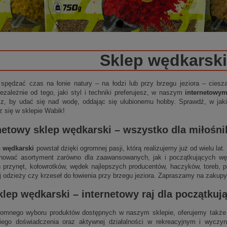
Sklep wędkarski
 spędzać czas na łonie natury – na łodzi lub przy brzegu jeziora – cies
ezależnie od tego, jaki styl i techniki preferujesz, w naszym
internetowy
sz, by udać się nad wodę, oddając się ulubionemu hobby. Sprawdź, w jakie
z się w sklepie Wabik!
netowy sklep wędkarski
– wszystko dla miłośn
p wędkarski
powstał dzięki ogromnej pasji, którą realizujemy już od wielu la
nować asortyment zarówno dla zaawansowanych, jak i początkujących wędk
 przynęt, kołowrotków, wędek najlepszych producentów, haczyków, toreb, p
j odzieży czy krzeseł do łowienia przy brzegu jeziora. Zapraszamy na zakupy
klep wędkarski
–
internetowy
raj dla początku
omnego wyboru produktów dostępnych w naszym sklepie, oferujemy także 
niego doświadczenia oraz aktywnej działalności w rekreacyjnym i wycz