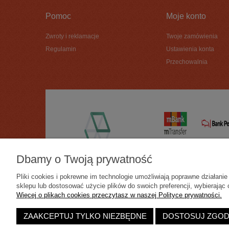
Pomoc
Moje konto
Zwroty i reklamacje
Twoje zamówienia
Regulamin
Ustawienia konta
Przechowalnia
Dbamy o Twoją prywatność
Pliki cookies i pokrewne im technologie umożliwiają poprawne działan
sklepu lub dostosować użycie plików do swoich preferencji, wybierając 
Więcej o plikach cookies przeczytasz w naszej Polityce prywatności.
ZAAKCEPTUJ TYLKO NIEZBĘDNE
DOSTOSUJ ZGO