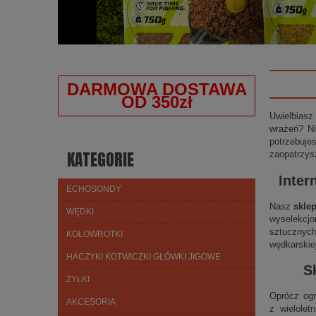
DARMOWA DOSTAWA
OD 350zł
Uwielbiasz
wrażeń? Ni
potrzebuje
KATEGORIE
zaopatrzys
Inter
ECHOSONDY
Nasz
skle
WĘDKI
wyselekcjo
sztucznych
KOŁOWROTKI
wędkarskie
HACZYKI KOTWICZKI GŁÓWKI JIGOWE
S
ŻYŁKI
Oprócz ogr
AKCESORIA
z wielolet