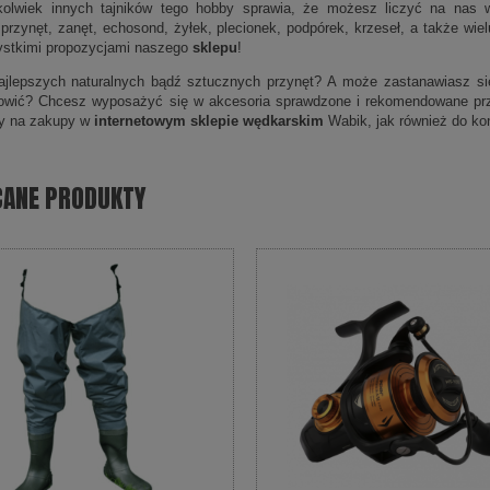
kolwiek innych tajników tego hobby sprawia, że możesz liczyć na nas w
 przynęt, zanęt, echosond, żyłek, plecionek, podpórek, krzeseł, a także wi
ystkimi propozycjami naszego
sklepu
!
jlepszych naturalnych bądź sztucznych przynęt? A może zastanawiasz się,
łowić? Chcesz wyposażyć się w akcesoria sprawdzone i rekomendowane pr
y na zakupy w
internetowym sklepie wędkarskim
Wabik, jak również do kon
CANE PRODUKTY