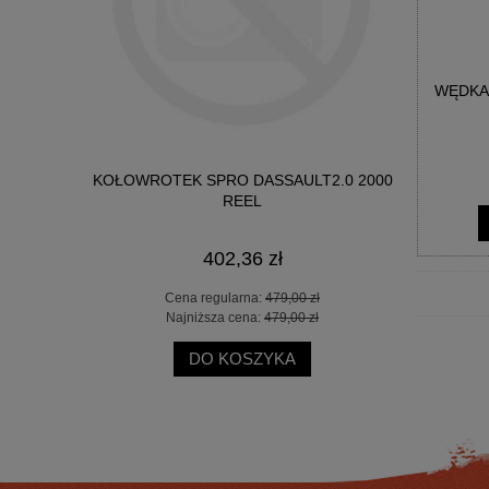
WĘDKA
-PIT 6000
KOŁOWROTEK SPRO DASSAULT2.0 2000
WĘDKA OKU
REEL
402,36 zł
 zł
Cena regularna:
479,00 zł
Ce
 zł
Najniższa cena:
479,00 zł
Na
DO KOSZYKA