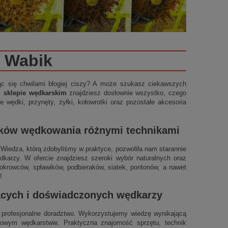
Wabik
ząc się chwilami błogiej ciszy? A może szukasz ciekawszych
m sklepie wędkarskim
znajdziesz dosłownie wszystko, czego
 wędki, przynęty, żyłki, kołowrotki oraz pozostałe akcesoria
ików wędkowania różnymi technikami
t. Wiedza, którą zdobyliśmy w praktyce, pozwoliła nam starannie
arzy. W ofercie znajdziesz szeroki wybór naturalnych oraz
okrowców, spławików, podbieraków, siatek, pontonów, a nawet
!
jących i doświadczonych wędkarzy
profesjonalne doradztwo. Wykorzystujemy wiedzę wynikającą
ynowym wędkarstwie. Praktyczna znajomość sprzętu, technik