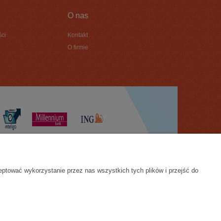
O nas
ści
Kontakt
O firmie
eptować wykorzystanie przez nas wszystkich tych plików i przejść do