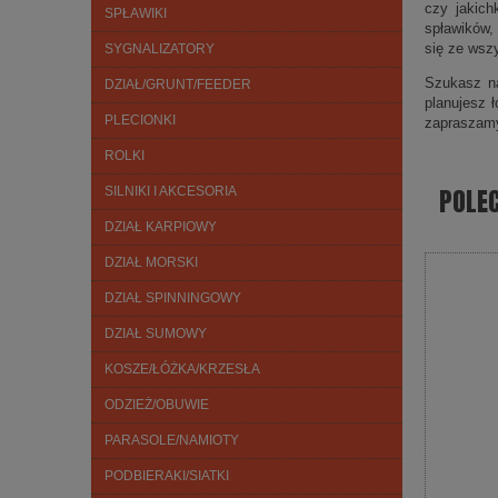
czy jakich
SPŁAWIKI
spławików,
się ze wsz
SYGNALIZATORY
Szukasz na
DZIAŁ/GRUNT/FEEDER
planujesz 
PLECIONKI
zapraszam
ROLKI
POLE
SILNIKI I AKCESORIA
DZIAŁ KARPIOWY
DZIAŁ MORSKI
DZIAŁ SPINNINGOWY
DZIAŁ SUMOWY
KOSZE/ŁÓŻKA/KRZESŁA
ODZIEŻ/OBUWIE
PARASOLE/NAMIOTY
PODBIERAKI/SIATKI