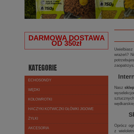
DARMOWA DOSTAWA
OD 350zł
Uwielbiasz
wrażeń? Ni
potrzebuje
KATEGORIE
zaopatrzys
Inter
ECHOSONDY
Nasz
skle
WĘDKI
wyselekcjo
sztucznych
KOŁOWROTKI
wędkarskie
HACZYKI KOTWICZKI GŁÓWKI JIGOWE
S
ŻYŁKI
Oprócz ogr
AKCESORIA
z wielolet