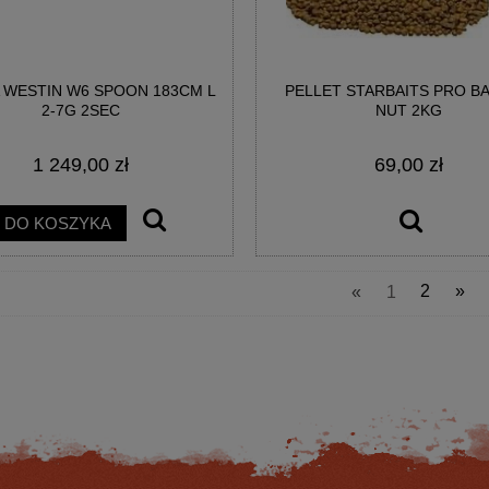
 WESTIN W6 SPOON 183CM L
PELLET STARBAITS PRO B
2-7G 2SEC
NUT 2KG
1 249,00 zł
69,00 zł
ON HM62X SPINN 2-SEC M-
KOŁOWROTEK SPRO DASSAULT2.0 2
0M 7-30G M-XF 1 1/8OZ.
REEL
DO KOSZYKA
1 755,60 zł
402,36 zł
«
1
2
»
a regularna:
2 090,00 zł
Cena regularna:
479,00 zł
niższa cena:
1 672,00 zł
Najniższa cena:
479,00 zł
DO KOSZYKA
DO KOSZYKA