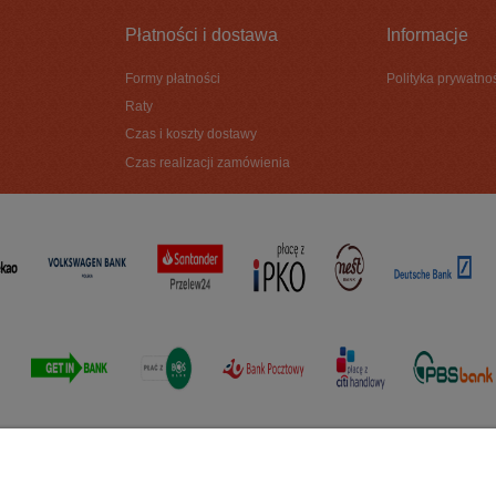
Płatności i dostawa
Informacje
Formy płatności
Polityka prywatno
Raty
Czas i koszty dostawy
Czas realizacji zamówienia