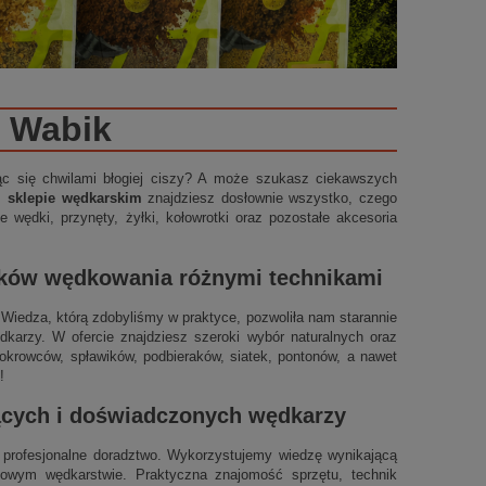
Wabik
ząc się chwilami błogiej ciszy? A może szukasz ciekawszych
m sklepie wędkarskim
znajdziesz dosłownie wszystko, czego
 wędki, przynęty, żyłki, kołowrotki oraz pozostałe akcesoria
ików wędkowania różnymi technikami
t. Wiedza, którą zdobyliśmy w praktyce, pozwoliła nam starannie
arzy. W ofercie znajdziesz szeroki wybór naturalnych oraz
okrowców, spławików, podbieraków, siatek, pontonów, a nawet
!
jących i doświadczonych wędkarzy
profesjonalne doradztwo. Wykorzystujemy wiedzę wynikającą
ynowym wędkarstwie. Praktyczna znajomość sprzętu, technik