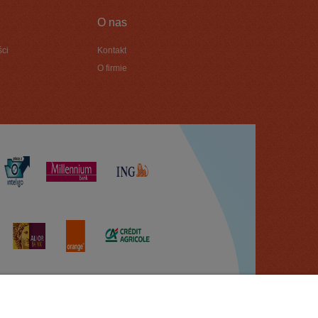
O nas
ści
Kontakt
O firmie