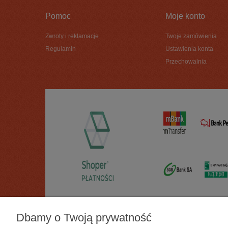
Pomoc
Moje konto
Zwroty i reklamacje
Twoje zamówienia
Regulamin
Ustawienia konta
Przechowalnia
Dbamy o Twoją prywatność