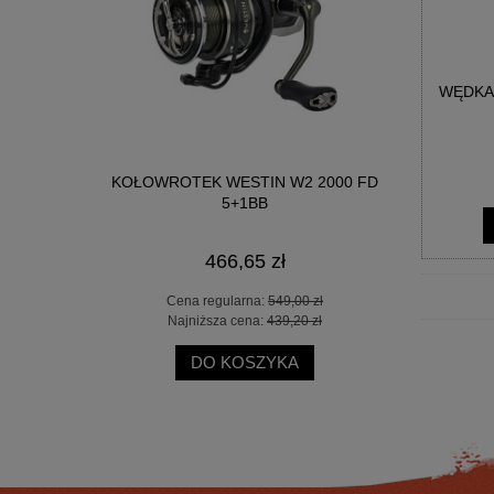
WĘDKA
-PIT 6000
KOŁOWROTEK WESTIN W2 2000 FD
WĘDKA DRAG
5+1BB
XF 2.9
466,65 zł
 zł
Cena regularna:
549,00 zł
Cen
 zł
Najniższa cena:
439,20 zł
Naj
DO KOSZYKA