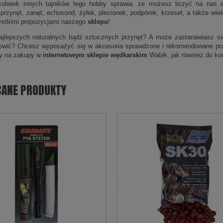
kolwiek innych tajników tego hobby sprawia, że możesz liczyć na nas w
 przynęt, zanęt, echosond, żyłek, plecionek, podpórek, krzeseł, a także wi
ystkimi propozycjami naszego
sklepu
!
jlepszych naturalnych bądź sztucznych przynęt? A może zastanawiasz się,
łowić? Chcesz wyposażyć się w akcesoria sprawdzone i rekomendowane pr
y na zakupy w
internetowym sklepie wędkarskim
Wabik, jak również do kon
CANE PRODUKTY