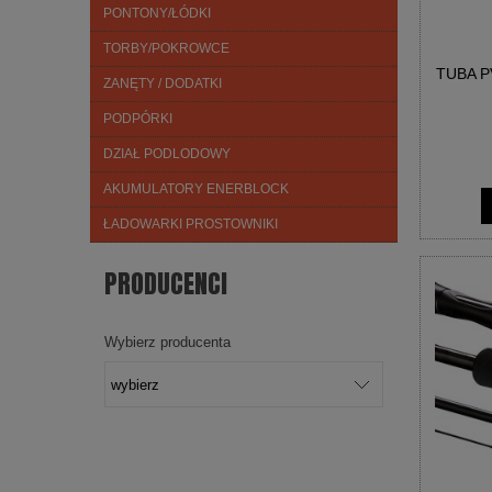
PONTONY/ŁÓDKI
TORBY/POKROWCE
TUBA P
ZANĘTY / DODATKI
PODPÓRKI
DZIAŁ PODLODOWY
AKUMULATORY ENERBLOCK
ŁADOWARKI PROSTOWNIKI
PRODUCENCI
Wybierz producenta