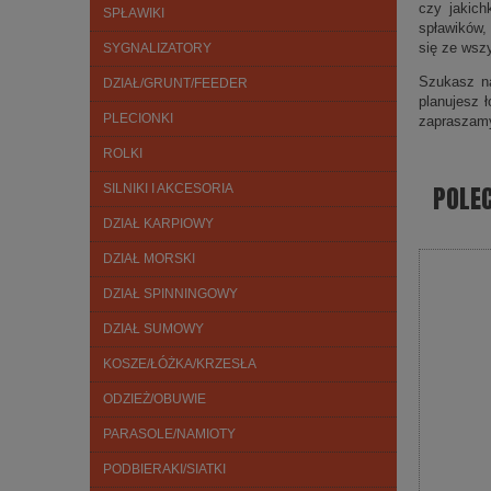
czy jakich
SPŁAWIKI
spławików,
się ze wsz
SYGNALIZATORY
Szukasz na
DZIAŁ/GRUNT/FEEDER
planujesz 
PLECIONKI
zapraszam
ROLKI
POLE
SILNIKI I AKCESORIA
DZIAŁ KARPIOWY
DZIAŁ MORSKI
DZIAŁ SPINNINGOWY
DZIAŁ SUMOWY
KOSZE/ŁÓŻKA/KRZESŁA
ODZIEŻ/OBUWIE
PARASOLE/NAMIOTY
PODBIERAKI/SIATKI