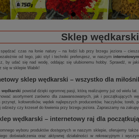
Sklep wędkarski
 spędzać czas na łonie natury – na łodzi lub przy brzegu jeziora – cies
ezależnie od tego, jaki styl i techniki preferujesz, w naszym
internetowy
sz, by udać się nad wodę, oddając się ulubionemu hobby. Sprawdź, w jakie
z się w sklepie Wabik!
netowy sklep wędkarski
– wszystko dla miłośn
p wędkarski
powstał dzięki ogromnej pasji, którą realizujemy już od wielu la
nować asortyment zarówno dla zaawansowanych, jak i początkujących wędk
 przynęt, kołowrotków, wędek najlepszych producentów, haczyków, toreb, p
j odzieży czy krzeseł do łowienia przy brzegu jeziora. Zapraszamy na zakupy
klep wędkarski
–
internetowy
raj dla początku
omnego wyboru produktów dostępnych w naszym sklepie, oferujemy także 
niego doświadczenia oraz aktywnej działalności w rekreacyjnym i wycz