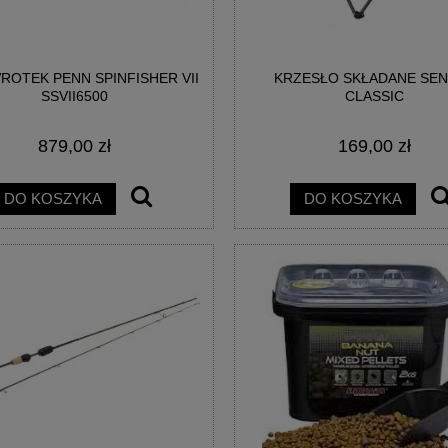
OTEK PENN SPINFISHER VII
KRZESŁO SKŁADANE SE
AINBOW EGG WAFTERS
BIG POISON EGG WAFTERS -
SSVII6500
CLASSIC
EGGESTREME
EGGESTREME FISHING
879,00 zł
169,00 zł
21,00 zł
21,00 zł
DO KOSZYKA
DO KOSZYKA
DO KOSZYKA
DO KOSZYKA