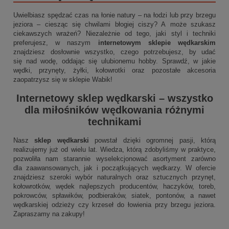
Uwielbiasz spędzać czas na łonie natury – na łodzi lub przy brzegu
jeziora – ciesząc się chwilami błogiej ciszy? A może szukasz
ciekawszych wrażeń? Niezależnie od tego, jaki styl i techniki
preferujesz, w naszym
internetowym sklepie wędkarskim
znajdziesz dosłownie wszystko, czego potrzebujesz, by udać
się nad wodę, oddając się ulubionemu hobby. Sprawdź, w jakie
wędki, przynęty, żyłki, kołowrotki oraz pozostałe akcesoria
zaopatrzysz się w sklepie Wabik!
Internetowy sklep wędkarski
– wszystko
dla miłośników wędkowania różnymi
technikami
Nasz
sklep wędkarski
powstał dzięki ogromnej pasji, którą
realizujemy już od wielu lat. Wiedza, którą zdobyliśmy w praktyce,
pozwoliła nam starannie wyselekcjonować asortyment zarówno
dla zaawansowanych, jak i początkujących wędkarzy. W ofercie
znajdziesz szeroki wybór naturalnych oraz sztucznych przynęt,
kołowrotków, wędek najlepszych producentów, haczyków, toreb,
pokrowców, spławików, podbieraków, siatek, pontonów, a nawet
wędkarskiej odzieży czy krzeseł do łowienia przy brzegu jeziora.
Zapraszamy na zakupy!