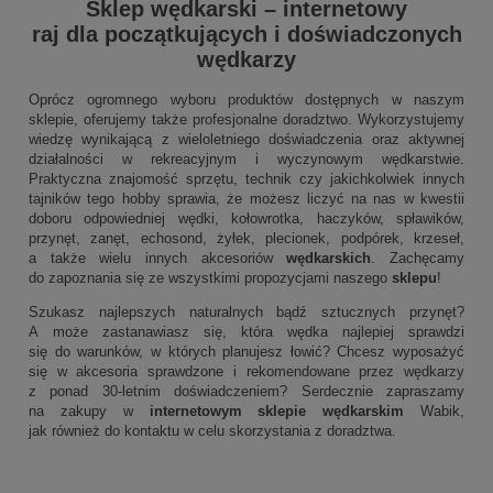
Sklep wędkarski
–
internetowy
raj dla początkujących i doświadczonych
wędkarzy
Oprócz ogromnego wyboru produktów dostępnych w naszym
sklepie, oferujemy także profesjonalne doradztwo. Wykorzystujemy
wiedzę wynikającą z wieloletniego doświadczenia oraz aktywnej
działalności w rekreacyjnym i wyczynowym wędkarstwie.
Praktyczna znajomość sprzętu, technik czy jakichkolwiek innych
tajników tego hobby sprawia, że możesz liczyć na nas w kwestii
doboru odpowiedniej wędki, kołowrotka, haczyków, spławików,
przynęt, zanęt, echosond, żyłek, plecionek, podpórek, krzeseł,
a także wielu innych akcesoriów
wędkarskich
. Zachęcamy
do zapoznania się ze wszystkimi propozycjami naszego
sklepu
!
Szukasz najlepszych naturalnych bądź sztucznych przynęt?
A może zastanawiasz się, która wędka najlepiej sprawdzi
się do warunków, w których planujesz łowić? Chcesz wyposażyć
się w akcesoria sprawdzone i rekomendowane przez wędkarzy
z ponad 30-letnim doświadczeniem? Serdecznie zapraszamy
na zakupy w
internetowym sklepie wędkarskim
Wabik,
jak również do kontaktu w celu skorzystania z doradztwa.