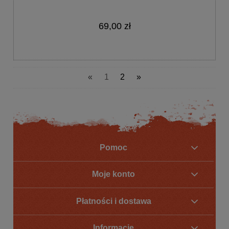
69,00 zł
«
1
2
»
Pomoc
Moje konto
Płatności i dostawa
Informacje