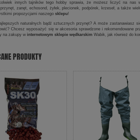
kolwiek innych tajników tego hobby sprawia, że możesz liczyć na nas w
 przynęt, zanęt, echosond, żyłek, plecionek, podpórek, krzeseł, a także wi
ystkimi propozycjami naszego
sklepu
!
jlepszych naturalnych bądź sztucznych przynęt? A może zastanawiasz się,
łowić? Chcesz wyposażyć się w akcesoria sprawdzone i rekomendowane pr
y na zakupy w
internetowym sklepie wędkarskim
Wabik, jak również do kon
CANE PRODUKTY