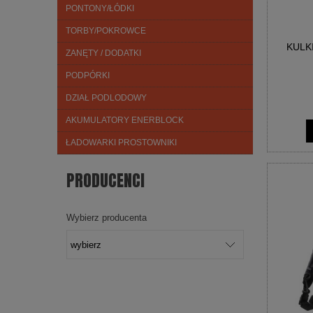
PONTONY/ŁÓDKI
TORBY/POKROWCE
KULK
ZANĘTY / DODATKI
PODPÓRKI
DZIAŁ PODLODOWY
AKUMULATORY ENERBLOCK
ŁADOWARKI PROSTOWNIKI
PRODUCENCI
Wybierz producenta