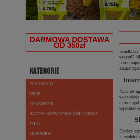
DARMOWA DOSTAWA
OD 350zł
Uwielbiasz
wrażeń? Ni
potrzebuje
KATEGORIE
zaopatrzys
Inter
ECHOSONDY
Nasz
skle
WĘDKI
wyselekcjo
sztucznych
KOŁOWROTKI
wędkarskie
HACZYKI KOTWICZKI GŁÓWKI JIGOWE
S
ŻYŁKI
Oprócz ogr
AKCESORIA
z wielolet