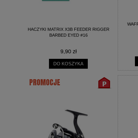
WAFF
IT 3W1
HACZYKI MATRIX X3B FEEDER RIGGER
HACZYKI 
 2MM
BARBED EYED #16
B
LIMAK 25ML
9,90 zł
DO KOSZYKA
PROMOCJE