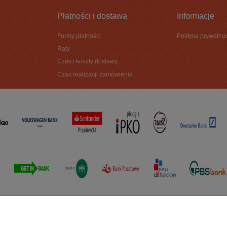
Płatności i dostawa
Informacje
Formy płatności
Polityka prywatno
Raty
Czas i koszty dostawy
Czas realizacji zamówienia