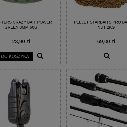
TERS CRAZY BAIT POWER
PELLET STARBAITS PRO B
MATRIX X7 CARP METHOD
HACZYKI MATRIX X7 CARP METHO
GREEN 8MM 60G
NUT 2KG
ARBLESS EYED #12
BARBLESS EYED #14
23,90 zł
69,00 zł
9,90 zł
9,90 zł
DO KOSZYKA
DO KOSZYKA
DO KOSZYKA