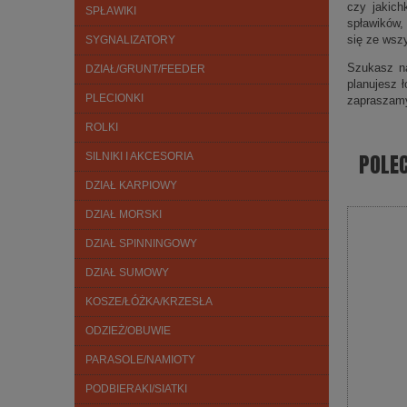
czy jakich
SPŁAWIKI
spławików,
się ze wsz
SYGNALIZATORY
Szukasz na
DZIAŁ/GRUNT/FEEDER
planujesz 
PLECIONKI
zapraszam
ROLKI
POLE
SILNIKI I AKCESORIA
DZIAŁ KARPIOWY
DZIAŁ MORSKI
DZIAŁ SPINNINGOWY
DZIAŁ SUMOWY
KOSZE/ŁÓŻKA/KRZESŁA
ODZIEŻ/OBUWIE
PARASOLE/NAMIOTY
PODBIERAKI/SIATKI