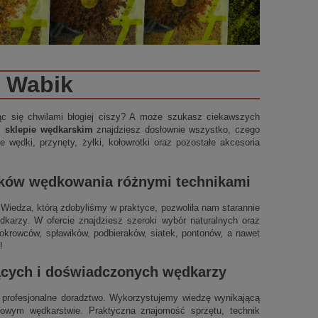
Wabik
ząc się chwilami błogiej ciszy? A może szukasz ciekawszych
m sklepie wędkarskim
znajdziesz dosłownie wszystko, czego
 wędki, przynęty, żyłki, kołowrotki oraz pozostałe akcesoria
ików wędkowania różnymi technikami
t. Wiedza, którą zdobyliśmy w praktyce, pozwoliła nam starannie
arzy. W ofercie znajdziesz szeroki wybór naturalnych oraz
okrowców, spławików, podbieraków, siatek, pontonów, a nawet
!
jących i doświadczonych wędkarzy
profesjonalne doradztwo. Wykorzystujemy wiedzę wynikającą
ynowym wędkarstwie. Praktyczna znajomość sprzętu, technik