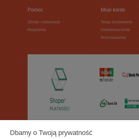
Pomoc
Moje konto
Zwroty i reklamacje
Twoje zamówienia
Regulamin
Ustawienia konta
Przechowalnia
Dbamy o Twoją prywatność