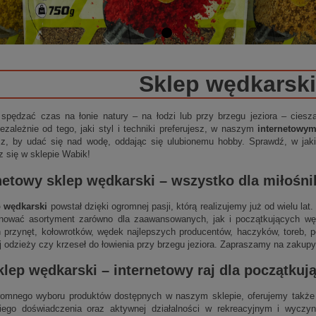
Sklep wędkarski
 spędzać czas na łonie natury – na łodzi lub przy brzegu jeziora – cies
ezależnie od tego, jaki styl i techniki preferujesz, w naszym
internetowy
sz, by udać się nad wodę, oddając się ulubionemu hobby. Sprawdź, w jakie
z się w sklepie Wabik!
netowy sklep wędkarski
– wszystko dla miłośn
p wędkarski
powstał dzięki ogromnej pasji, którą realizujemy już od wielu la
nować asortyment zarówno dla zaawansowanych, jak i początkujących wędk
 przynęt, kołowrotków, wędek najlepszych producentów, haczyków, toreb, p
j odzieży czy krzeseł do łowienia przy brzegu jeziora. Zapraszamy na zakupy
klep wędkarski
–
internetowy
raj dla początku
omnego wyboru produktów dostępnych w naszym sklepie, oferujemy także 
niego doświadczenia oraz aktywnej działalności w rekreacyjnym i wycz