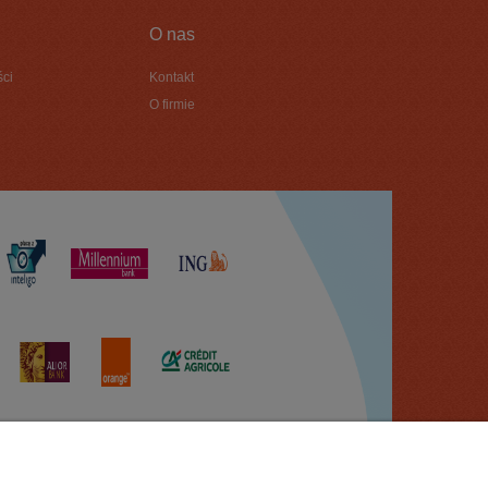
O nas
ści
Kontakt
O firmie