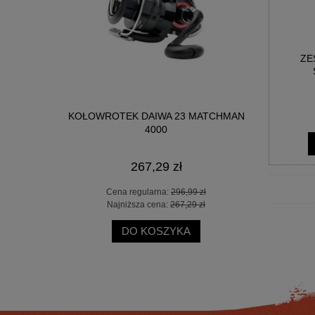
ZE
CK WIDOW
KOŁOWROTEK DAIWA 23 MATCHMAN
KOŁOWRO
4000
267,29 zł
 zł
Cena regularna:
296,99 zł
Ce
 zł
Najniższa cena:
267,29 zł
Na
DO KOSZYKA