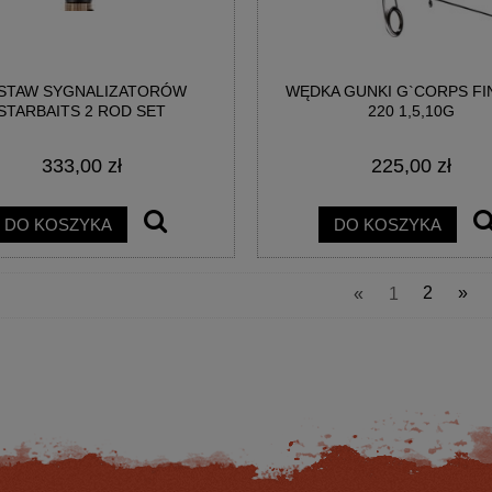
STAW SYGNALIZATORÓW
WĘDKA GUNKI G`CORPS FI
STARBAITS 2 ROD SET
220 1,5,10G
333,00 zł
225,00 zł
TEK DAIWA NINJA MATCH
KOŁOWROTEK DAIWA 25 CALDIA F
3000-C
LT1000S
DO KOSZYKA
DO KOSZYKA
280,80 zł
728,10 zł
«
1
2
»
na regularna:
312,00 zł
Cena regularna:
809,00 zł
jniższa cena:
280,80 zł
Najniższa cena:
728,10 zł
DO KOSZYKA
DO KOSZYKA