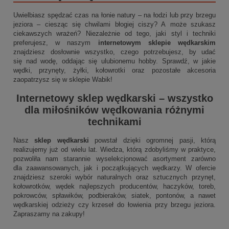
Uwielbiasz spędzać czas na łonie natury – na łodzi lub przy brzegu
jeziora – ciesząc się chwilami błogiej ciszy? A może szukasz
ciekawszych wrażeń? Niezależnie od tego, jaki styl i techniki
preferujesz, w naszym
internetowym sklepie wędkarskim
znajdziesz dosłownie wszystko, czego potrzebujesz, by udać
się nad wodę, oddając się ulubionemu hobby. Sprawdź, w jakie
wędki, przynęty, żyłki, kołowrotki oraz pozostałe akcesoria
zaopatrzysz się w sklepie Wabik!
Internetowy sklep wędkarski
– wszystko
dla miłośników wędkowania różnymi
technikami
Nasz
sklep wędkarski
powstał dzięki ogromnej pasji, którą
realizujemy już od wielu lat. Wiedza, którą zdobyliśmy w praktyce,
pozwoliła nam starannie wyselekcjonować asortyment zarówno
dla zaawansowanych, jak i początkujących wędkarzy. W ofercie
znajdziesz szeroki wybór naturalnych oraz sztucznych przynęt,
kołowrotków, wędek najlepszych producentów, haczyków, toreb,
pokrowców, spławików, podbieraków, siatek, pontonów, a nawet
wędkarskiej odzieży czy krzeseł do łowienia przy brzegu jeziora.
Zapraszamy na zakupy!