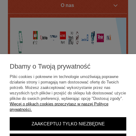
O nas
Dbamy o Twoją prywatność
Pliki cookies i pokrewne im technologie umożliwiają poprawne
działanie strony i pomagają nam dostosować ofertę do Twoich
potrzeb. Możesz zaakceptować wykorzystanie przez nas
wszystkich tych plików i przejść do sklepu lub dostosować użycie
plików do swoich preferencji, wybierając opcję "Dostosuj zgody".
Więcej o plikach cookies przeczytasz w naszej Polityce
prywatności.
ZAAKCEPTUJ TYLKO NIEZBĘDNE
POKAŻ PEŁNĄ WERSJĘ STRONY
Sklep internetowy Shoper.pl