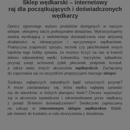
Sklep wędkarski
–
internetowy
raj dla początkujących i doświadczonych
wędkarzy
Oprócz ogromnego wyboru produktów dostępnych w naszym
sklepie, oferujemy także profesjonalne doradztwo. Wykorzystujemy
wiedzę wynikającą z wieloletniego doświadczenia oraz aktywnej
działalności w rekreacyjnym i wyczynowym wędkarstwie.
Praktyczna znajomość sprzętu, technik czy jakichkolwiek innych
tajników tego hobby sprawia, że możesz liczyć na nas w kwestii
doboru odpowiedniej wędki, kołowrotka, haczyków, spławików,
przynęt, zanęt, echosond, żyłek, plecionek, podpórek, krzeseł,
a także wielu innych akcesoriów
wędkarskich
. Zachęcamy
do zapoznania się ze wszystkimi propozycjami naszego
sklepu
!
Szukasz najlepszych naturalnych bądź sztucznych przynęt?
A może zastanawiasz się, która wędka najlepiej sprawdzi
się do warunków, w których planujesz łowić? Chcesz wyposażyć
się w akcesoria sprawdzone i rekomendowane przez wędkarzy
z ponad 30-letnim doświadczeniem? Serdecznie zapraszamy
na zakupy w
internetowym sklepie wędkarskim
Wabik,
jak również do kontaktu w celu skorzystania z doradztwa.