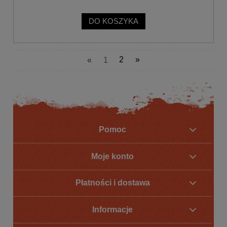
DO KOSZYKA
«
1
2
»
Pomoc
Moje konto
Płatności i dostawa
Informacje