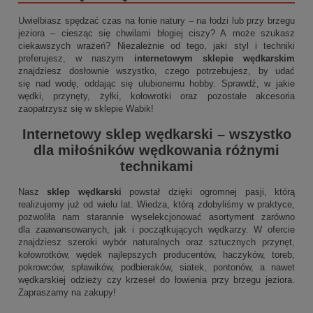
Uwielbiasz spędzać czas na łonie natury – na łodzi lub przy brzegu
jeziora – ciesząc się chwilami błogiej ciszy? A może szukasz
ciekawszych wrażeń? Niezależnie od tego, jaki styl i techniki
preferujesz, w naszym
internetowym sklepie wędkarskim
znajdziesz dosłownie wszystko, czego potrzebujesz, by udać
się nad wodę, oddając się ulubionemu hobby. Sprawdź, w jakie
wędki, przynęty, żyłki, kołowrotki oraz pozostałe akcesoria
zaopatrzysz się w sklepie Wabik!
Internetowy sklep wędkarski
– wszystko
dla miłośników wędkowania różnymi
technikami
Nasz
sklep wędkarski
powstał dzięki ogromnej pasji, którą
realizujemy już od wielu lat. Wiedza, którą zdobyliśmy w praktyce,
pozwoliła nam starannie wyselekcjonować asortyment zarówno
dla zaawansowanych, jak i początkujących wędkarzy. W ofercie
znajdziesz szeroki wybór naturalnych oraz sztucznych przynęt,
kołowrotków, wędek najlepszych producentów, haczyków, toreb,
pokrowców, spławików, podbieraków, siatek, pontonów, a nawet
wędkarskiej odzieży czy krzeseł do łowienia przy brzegu jeziora.
Zapraszamy na zakupy!