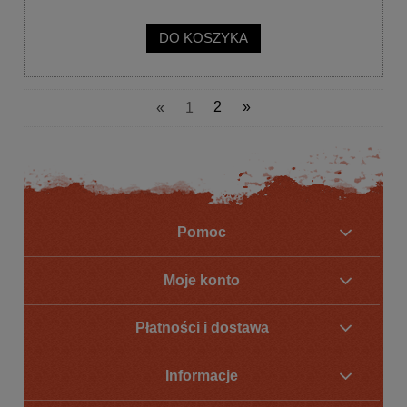
DO KOSZYKA
«
1
2
»
Pomoc
Moje konto
Płatności i dostawa
Informacje