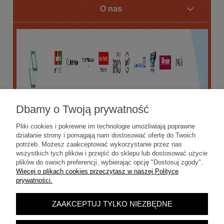
O nas
Dbamy o Twoją prywatność
Pliki cookies i pokrewne im technologie umożliwiają poprawne
działanie strony i pomagają nam dostosować ofertę do Twoich
potrzeb. Możesz zaakceptować wykorzystanie przez nas
wszystkich tych plików i przejść do sklepu lub dostosować użycie
plików do swoich preferencji, wybierając opcję "Dostosuj zgody".
Więcej o plikach cookies przeczytasz w naszej Polityce
prywatności.
ZAAKCEPTUJ TYLKO NIEZBĘDNE
POKAŻ PEŁNĄ WERSJĘ STRONY
Sklep internetowy Shoper.pl