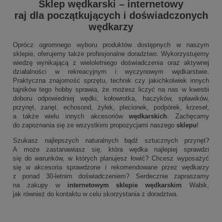
Sklep wędkarski
–
internetowy
raj dla początkujących i doświadczonych
wędkarzy
Oprócz ogromnego wyboru produktów dostępnych w naszym
sklepie, oferujemy także profesjonalne doradztwo. Wykorzystujemy
wiedzę wynikającą z wieloletniego doświadczenia oraz aktywnej
działalności w rekreacyjnym i wyczynowym wędkarstwie.
Praktyczna znajomość sprzętu, technik czy jakichkolwiek innych
tajników tego hobby sprawia, że możesz liczyć na nas w kwestii
doboru odpowiedniej wędki, kołowrotka, haczyków, spławików,
przynęt, zanęt, echosond, żyłek, plecionek, podpórek, krzeseł,
a także wielu innych akcesoriów
wędkarskich
. Zachęcamy
do zapoznania się ze wszystkimi propozycjami naszego
sklepu
!
Szukasz najlepszych naturalnych bądź sztucznych przynęt?
A może zastanawiasz się, która wędka najlepiej sprawdzi
się do warunków, w których planujesz łowić? Chcesz wyposażyć
się w akcesoria sprawdzone i rekomendowane przez wędkarzy
z ponad 30-letnim doświadczeniem? Serdecznie zapraszamy
na zakupy w
internetowym sklepie wędkarskim
Wabik,
jak również do kontaktu w celu skorzystania z doradztwa.