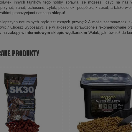
kolwiek innych tajników tego hobby sprawia, że możesz liczyć na nas w
 przynęt, zanęt, echosond, żyłek, plecionek, podpórek, krzeseł, a także wi
ystkimi propozycjami naszego
sklepu
!
jlepszych naturalnych bądź sztucznych przynęt? A może zastanawiasz się,
łowić? Chcesz wyposażyć się w akcesoria sprawdzone i rekomendowane pr
y na zakupy w
internetowym sklepie wędkarskim
Wabik, jak również do kon
CANE PRODUKTY