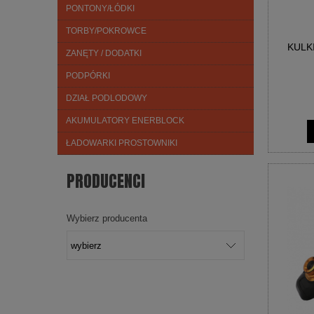
PONTONY/ŁÓDKI
TORBY/POKROWCE
KULK
ZANĘTY / DODATKI
PODPÓRKI
DZIAŁ PODLODOWY
AKUMULATORY ENERBLOCK
ŁADOWARKI PROSTOWNIKI
PRODUCENCI
Wybierz producenta