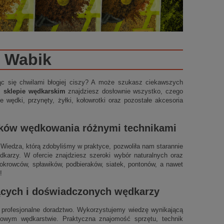
Wabik
ząc się chwilami błogiej ciszy? A może szukasz ciekawszych
m sklepie wędkarskim
znajdziesz dosłownie wszystko, czego
 wędki, przynęty, żyłki, kołowrotki oraz pozostałe akcesoria
ików wędkowania różnymi technikami
t. Wiedza, którą zdobyliśmy w praktyce, pozwoliła nam starannie
arzy. W ofercie znajdziesz szeroki wybór naturalnych oraz
okrowców, spławików, podbieraków, siatek, pontonów, a nawet
!
jących i doświadczonych wędkarzy
profesjonalne doradztwo. Wykorzystujemy wiedzę wynikającą
ynowym wędkarstwie. Praktyczna znajomość sprzętu, technik