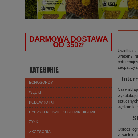
DARMOWA DOSTAWA
OD 350zł
Uwielbiasz
wrażeń? Ni
potrzebuje
KATEGORIE
zaopatrzys
Inter
ECHOSONDY
Nasz
skle
WĘDKI
wyselekcjo
sztucznych
KOŁOWROTKI
wędkarskie
HACZYKI KOTWICZKI GŁÓWKI JIGOWE
S
ŻYŁKI
Oprócz ogr
AKCESORIA
z wielolet