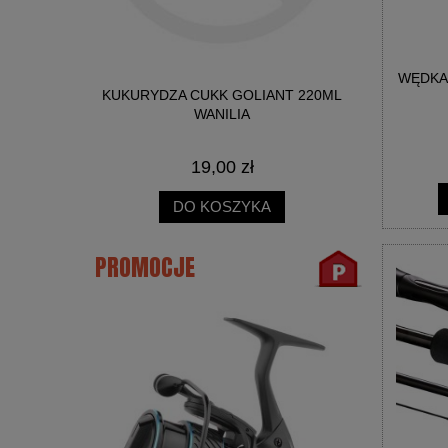
WĘDKA
NICA SŁOIK
KUKURYDZA CUKK GOLIANT 220ML
BIG R
WANILIA
19,00 zł
DO KOSZYKA
PROMOCJE