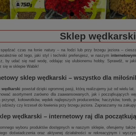
Sklep wędkarski
 spędzać czas na łonie natury – na łodzi lub przy brzegu jeziora – cies
ezależnie od tego, jaki styl i techniki preferujesz, w naszym
internetowy
sz, by udać się nad wodę, oddając się ulubionemu hobby. Sprawdź, w jakie
z się w sklepie Wabik!
netowy sklep wędkarski
– wszystko dla miłośn
p wędkarski
powstał dzięki ogromnej pasji, którą realizujemy już od wielu la
nować asortyment zarówno dla zaawansowanych, jak i początkujących wędk
 przynęt, kołowrotków, wędek najlepszych producentów, haczyków, toreb, p
j odzieży czy krzeseł do łowienia przy brzegu jeziora. Zapraszamy na zakupy
klep wędkarski
–
internetowy
raj dla początku
omnego wyboru produktów dostępnych w naszym sklepie, oferujemy także 
niego doświadczenia oraz aktywnej działalności w rekreacyjnym i wycz