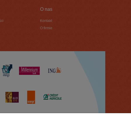
O nas
ści
Kontakt
O firmie