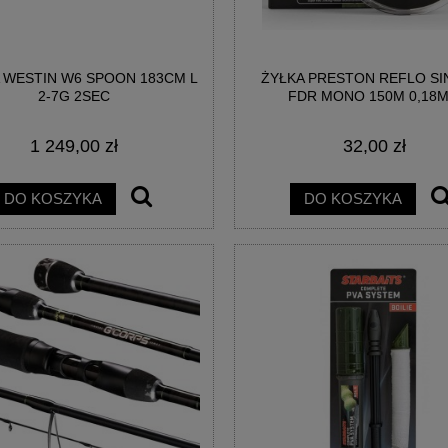
 WESTIN W6 SPOON 183CM L
ŻYŁKA PRESTON REFLO SI
AINBOW EGG WAFTERS
BIG POISON EGG WAFTERS -
2-7G 2SEC
FDR MONO 150M 0,18
EGGESTREME
EGGESTREME FISHING
1 249,00 zł
32,00 zł
21,00 zł
21,00 zł
DO KOSZYKA
DO KOSZYKA
DO KOSZYKA
DO KOSZYKA