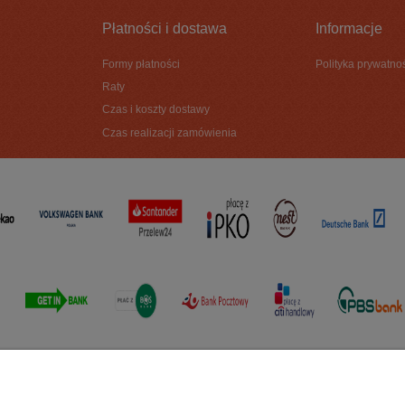
Płatności i dostawa
Informacje
Formy płatności
Polityka prywatno
Raty
Czas i koszty dostawy
Czas realizacji zamówienia