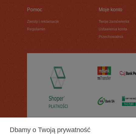
Pomoc
Moje konto
Zwroty i reklamacje
Twoje zamówienia
Regulamin
Ustawienia konta
Przechowalnia
Dbamy o Twoją prywatność