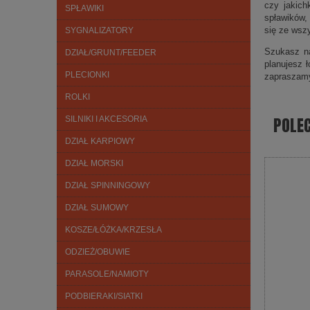
czy jakich
SPŁAWIKI
spławików,
się ze wsz
SYGNALIZATORY
Szukasz na
DZIAŁ/GRUNT/FEEDER
planujesz 
PLECIONKI
zapraszam
ROLKI
POLE
SILNIKI I AKCESORIA
DZIAŁ KARPIOWY
DZIAŁ MORSKI
DZIAŁ SPINNINGOWY
DZIAŁ SUMOWY
KOSZE/ŁÓŻKA/KRZESŁA
ODZIEŻ/OBUWIE
PARASOLE/NAMIOTY
PODBIERAKI/SIATKI