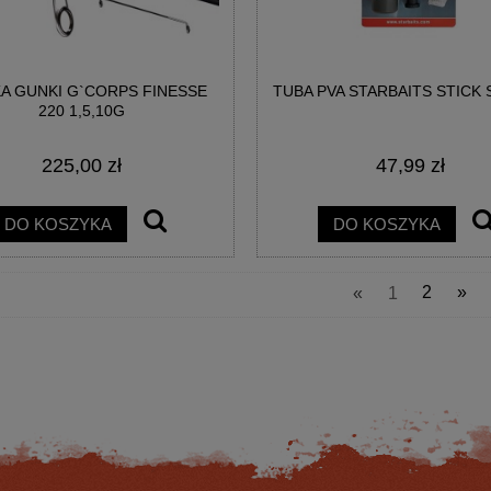
A GUNKI G`CORPS FINESSE
TUBA PVA STARBAITS STICK
220 1,5,10G
225,00 zł
47,99 zł
EK SPRO CRX 3000 REEL
KOŁOWROTEK SPRO CRX 4000 RE
DO KOSZYKA
DO KOSZYKA
307,44 zł
315,00 zł
«
1
2
»
na regularna:
366,00 zł
Cena regularna:
375,00 zł
jniższa cena:
366,00 zł
Najniższa cena:
375,00 zł
DO KOSZYKA
DO KOSZYKA