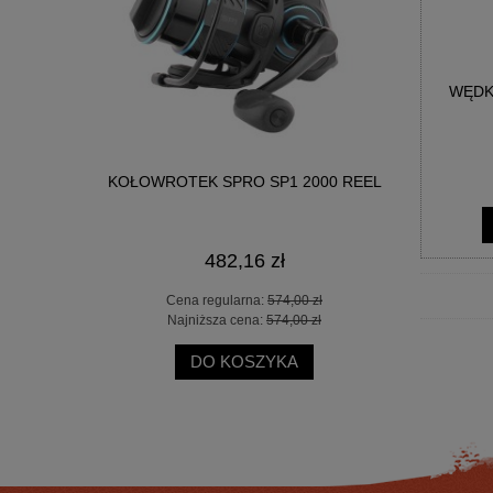
WĘDK
ER SPOD
KOŁOWROTEK SPRO SP1 2000 REEL
KOŁOWROT
482,16 zł
 zł
Cena regularna:
574,00 zł
Ce
 zł
Najniższa cena:
574,00 zł
Na
DO KOSZYKA