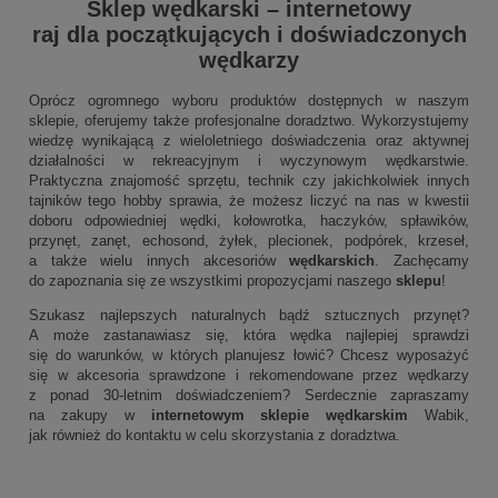
Sklep wędkarski
–
internetowy
raj dla początkujących i doświadczonych
wędkarzy
Oprócz ogromnego wyboru produktów dostępnych w naszym
sklepie, oferujemy także profesjonalne doradztwo. Wykorzystujemy
wiedzę wynikającą z wieloletniego doświadczenia oraz aktywnej
działalności w rekreacyjnym i wyczynowym wędkarstwie.
Praktyczna znajomość sprzętu, technik czy jakichkolwiek innych
tajników tego hobby sprawia, że możesz liczyć na nas w kwestii
doboru odpowiedniej wędki, kołowrotka, haczyków, spławików,
przynęt, zanęt, echosond, żyłek, plecionek, podpórek, krzeseł,
a także wielu innych akcesoriów
wędkarskich
. Zachęcamy
do zapoznania się ze wszystkimi propozycjami naszego
sklepu
!
Szukasz najlepszych naturalnych bądź sztucznych przynęt?
A może zastanawiasz się, która wędka najlepiej sprawdzi
się do warunków, w których planujesz łowić? Chcesz wyposażyć
się w akcesoria sprawdzone i rekomendowane przez wędkarzy
z ponad 30-letnim doświadczeniem? Serdecznie zapraszamy
na zakupy w
internetowym sklepie wędkarskim
Wabik,
jak również do kontaktu w celu skorzystania z doradztwa.