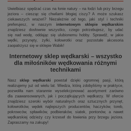
Uwielbiasz spędzać czas na łonie natury – na łodzi lub przy brzegu
jeziora – ciesząc się chwilami błogiej ciszy? A może szukasz
ciekawszych wrażeń? Niezależnie od tego, jaki styl i techniki
preferujesz, w naszym
internetowym sklepie wędkarskim
znajdziesz dosłownie wszystko, czego potrzebujesz, by udać
się nad wodę, oddając się ulubionemu hobby. Sprawdź, w jakie
wędki, przynęty, żyłki, kołowrotki oraz pozostałe akcesoria
zaopatrzysz się w sklepie Wabik!
Internetowy sklep wędkarski
– wszystko
dla miłośników wędkowania różnymi
technikami
Nasz
sklep wędkarski
powstał dzięki ogromnej pasji, którą
realizujemy już od wielu lat. Wiedza, którą zdobyliśmy w praktyce,
pozwoliła nam starannie wyselekcjonować asortyment zarówno
dla zaawansowanych, jak i początkujących wędkarzy. W ofercie
znajdziesz szeroki wybór naturalnych oraz sztucznych przynęt,
kołowrotków, wędek najlepszych producentów, haczyków, toreb,
pokrowców, spławików, podbieraków, siatek, pontonów, a nawet
wędkarskiej odzieży czy krzeseł do łowienia przy brzegu jeziora.
Zapraszamy na zakupy!