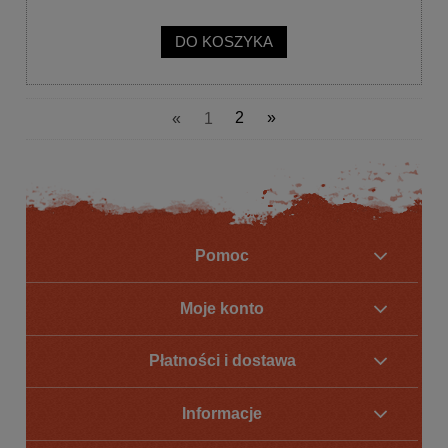
DO KOSZYKA
«
1
2
»
Pomoc
Moje konto
Płatności i dostawa
Informacje