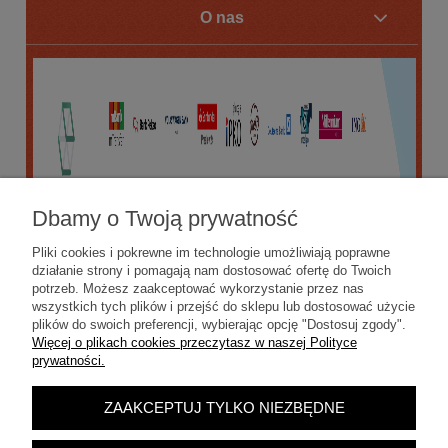
O nas
Dbamy o Twoją prywatność
Pliki cookies i pokrewne im technologie umożliwiają poprawne
działanie strony i pomagają nam dostosować ofertę do Twoich
potrzeb. Możesz zaakceptować wykorzystanie przez nas
wszystkich tych plików i przejść do sklepu lub dostosować użycie
plików do swoich preferencji, wybierając opcję "Dostosuj zgody".
Więcej o plikach cookies przeczytasz w naszej Polityce
prywatności.
ZAAKCEPTUJ TYLKO NIEZBĘDNE
POKAŻ PEŁNĄ WERSJĘ STRONY
Sklep internetowy Shoper.pl