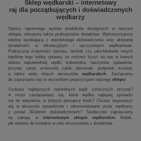
Sklep wędkarski
–
internetowy
raj dla początkujących i doświadczonych
wędkarzy
Oprócz ogromnego wyboru produktów dostępnych w naszym
sklepie, oferujemy także profesjonalne doradztwo. Wykorzystujemy
wiedzę wynikającą z wieloletniego doświadczenia oraz aktywnej
działalności w rekreacyjnym i wyczynowym wędkarstwie.
Praktyczna znajomość sprzętu, technik czy jakichkolwiek innych
tajników tego hobby sprawia, że możesz liczyć na nas w kwestii
doboru odpowiedniej wędki, kołowrotka, haczyków, spławików,
przynęt, zanęt, echosond, żyłek, plecionek, podpórek, krzeseł,
a także wielu innych akcesoriów
wędkarskich
. Zachęcamy
do zapoznania się ze wszystkimi propozycjami naszego
sklepu
!
Szukasz najlepszych naturalnych bądź sztucznych przynęt?
A może zastanawiasz się, która wędka najlepiej sprawdzi
się do warunków, w których planujesz łowić? Chcesz wyposażyć
się w akcesoria sprawdzone i rekomendowane przez wędkarzy
z ponad 30-letnim doświadczeniem? Serdecznie zapraszamy
na zakupy w
internetowym sklepie wędkarskim
Wabik,
jak również do kontaktu w celu skorzystania z doradztwa.