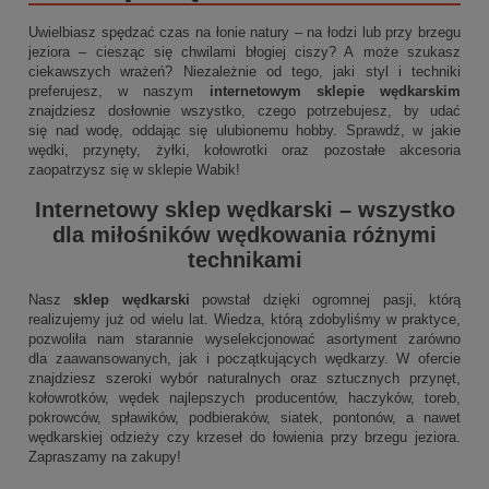
Uwielbiasz spędzać czas na łonie natury – na łodzi lub przy brzegu
jeziora – ciesząc się chwilami błogiej ciszy? A może szukasz
ciekawszych wrażeń? Niezależnie od tego, jaki styl i techniki
preferujesz, w naszym
internetowym sklepie wędkarskim
znajdziesz dosłownie wszystko, czego potrzebujesz, by udać
się nad wodę, oddając się ulubionemu hobby. Sprawdź, w jakie
wędki, przynęty, żyłki, kołowrotki oraz pozostałe akcesoria
zaopatrzysz się w sklepie Wabik!
Internetowy sklep wędkarski
– wszystko
dla miłośników wędkowania różnymi
technikami
Nasz
sklep wędkarski
powstał dzięki ogromnej pasji, którą
realizujemy już od wielu lat. Wiedza, którą zdobyliśmy w praktyce,
pozwoliła nam starannie wyselekcjonować asortyment zarówno
dla zaawansowanych, jak i początkujących wędkarzy. W ofercie
znajdziesz szeroki wybór naturalnych oraz sztucznych przynęt,
kołowrotków, wędek najlepszych producentów, haczyków, toreb,
pokrowców, spławików, podbieraków, siatek, pontonów, a nawet
wędkarskiej odzieży czy krzeseł do łowienia przy brzegu jeziora.
Zapraszamy na zakupy!