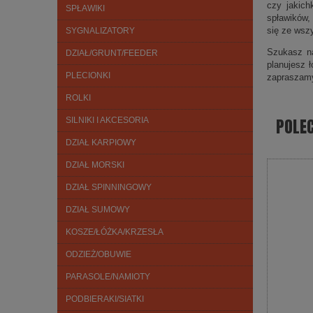
czy jakich
SPŁAWIKI
spławików,
się ze wsz
SYGNALIZATORY
Szukasz na
DZIAŁ/GRUNT/FEEDER
planujesz 
PLECIONKI
zapraszam
ROLKI
POLE
SILNIKI I AKCESORIA
DZIAŁ KARPIOWY
DZIAŁ MORSKI
DZIAŁ SPINNINGOWY
DZIAŁ SUMOWY
KOSZE/ŁÓŻKA/KRZESŁA
ODZIEŻ/OBUWIE
PARASOLE/NAMIOTY
PODBIERAKI/SIATKI