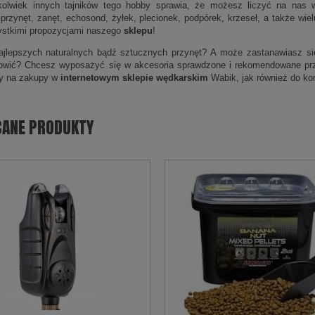
kolwiek innych tajników tego hobby sprawia, że możesz liczyć na nas w
 przynęt, zanęt, echosond, żyłek, plecionek, podpórek, krzeseł, a także wi
ystkimi propozycjami naszego
sklepu
!
jlepszych naturalnych bądź sztucznych przynęt? A może zastanawiasz się,
łowić? Chcesz wyposażyć się w akcesoria sprawdzone i rekomendowane pr
y na zakupy w
internetowym sklepie wędkarskim
Wabik, jak również do kon
CANE PRODUKTY