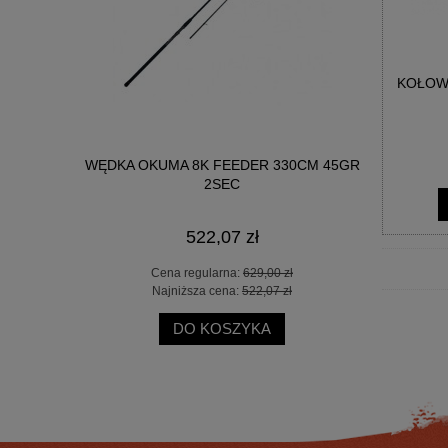
KOŁOWR
LT2.0 2000
WĘDKA OKUMA 8K FEEDER 330CM 45GR
KOŁOWROT
2SEC
522,07 zł
 zł
Cena regularna:
629,00 zł
Ce
 zł
Najniższa cena:
522,07 zł
Na
DO KOSZYKA