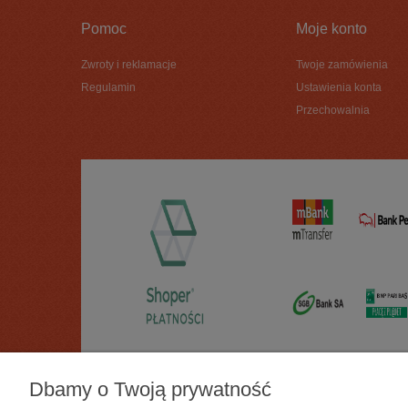
Pomoc
Moje konto
Zwroty i reklamacje
Twoje zamówienia
Regulamin
Ustawienia konta
Przechowalnia
Dbamy o Twoją prywatność