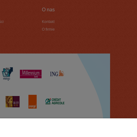
O nas
ści
Kontakt
O firmie