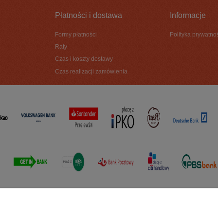
Płatności i dostawa
Informacje
Formy płatności
Polityka prywatno
Raty
Czas i koszty dostawy
Czas realizacji zamówienia