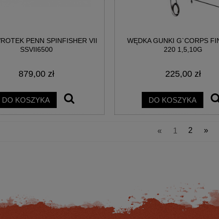
OTEK PENN SPINFISHER VII
WĘDKA GUNKI G`CORPS FI
SSVII6500
220 1,5,10G
879,00 zł
225,00 zł
EK SPRO DSX 4000 REEL
WĘDKA OKUMA 8K FEEDER 300CM 
2SEC
DO KOSZYKA
DO KOSZYKA
221,76 zł
497,17 zł
«
1
2
»
na regularna:
264,00 zł
Cena regularna:
599,00 zł
jniższa cena:
264,00 zł
Najniższa cena:
497,17 zł
DO KOSZYKA
DO KOSZYKA