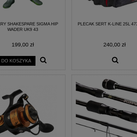
RY SHAKESPARE SIGMA HIP
PLECAK SERT K-LINE 25L 47
AINBOW EGG WAFTERS
BIG POISON EGG WAFTERS -
WADER UK9 43
EGGESTREME
EGGESTREME FISHING
199,00 zł
240,00 zł
21,00 zł
21,00 zł
DO KOSZYKA
DO KOSZYKA
DO KOSZYKA