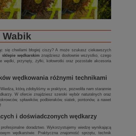
Wabik
ząc się chwilami błogiej ciszy? A może szukasz ciekawszych
m sklepie wędkarskim
znajdziesz dosłownie wszystko, czego
 wędki, przynęty, żyłki, kołowrotki oraz pozostałe akcesoria
ików wędkowania różnymi technikami
t. Wiedza, którą zdobyliśmy w praktyce, pozwoliła nam starannie
arzy. W ofercie znajdziesz szeroki wybór naturalnych oraz
okrowców, spławików, podbieraków, siatek, pontonów, a nawet
!
jących i doświadczonych wędkarzy
profesjonalne doradztwo. Wykorzystujemy wiedzę wynikającą
ynowym wędkarstwie. Praktyczna znajomość sprzętu, technik