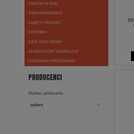
PONTONY/ŁÓDKI
TORBY/POKROWCE
ZE
ZANĘTY / DODATKI
PODPÓRKI
DZIAŁ PODLODOWY
AKUMULATORY ENERBLOCK
ŁADOWARKI PROSTOWNIKI
PRODUCENCI
Wybierz producenta