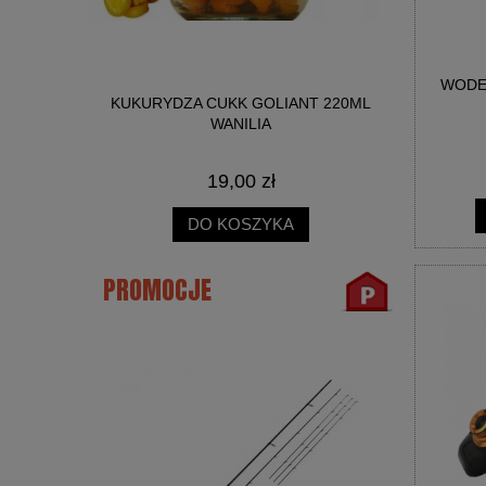
WODE
NICA SŁOIK
KUKURYDZA CUKK GOLIANT 220ML
BIG R
WANILIA
19,00 zł
DO KOSZYKA
PROMOCJE