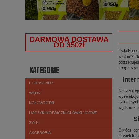
DARMOWA DOSTAWA
OD 350zł
Uwielbiasz
wrażeń? Ni
potrzebuje
KATEGORIE
zaopatrzys
Inter
ECHOSONDY
Nasz
skle
WĘDKI
wyselekcjo
sztucznych
KOŁOWROTKI
wędkarskie
HACZYKI KOTWICZKI GŁÓWKI JIGOWE
S
ŻYŁKI
Oprócz ogr
AKCESORIA
z wielolet