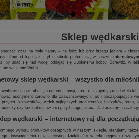
Sklep wędkarski
 spędzać czas na łonie natury – na łodzi lub przy brzegu jeziora – cies
ezależnie od tego, jaki styl i techniki preferujesz, w naszym
internetowy
sz, by udać się nad wodę, oddając się ulubionemu hobby. Sprawdź, w jakie
z się w sklepie Wabik!
netowy sklep wędkarski
– wszystko dla miłośn
p wędkarski
powstał dzięki ogromnej pasji, którą realizujemy już od wielu la
nować asortyment zarówno dla zaawansowanych, jak i początkujących wędk
 przynęt, kołowrotków, wędek najlepszych producentów, haczyków, toreb, p
j odzieży czy krzeseł do łowienia przy brzegu jeziora. Zapraszamy na zakupy
klep wędkarski
–
internetowy
raj dla początku
omnego wyboru produktów dostępnych w naszym sklepie, oferujemy także 
niego doświadczenia oraz aktywnej działalności w rekreacyjnym i wycz