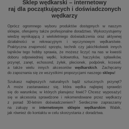
Sklep wędkarski
–
internetowy
raj dla początkujących i doświadczonych
wędkarzy
Oprócz ogromnego wyboru produktów dostępnych w naszym
sklepie, oferujemy także profesjonalne doradztwo. Wykorzystujemy
wiedzę wynikającą z wieloletniego doświadczenia oraz aktywnej
działalności w rekreacyjnym i wyczynowym wędkarstwie.
Praktyczna znajomość sprzętu, technik czy jakichkolwiek innych
tajników tego hobby sprawia, że możesz liczyć na nas w kwestii
doboru odpowiedniej wędki, kołowrotka, haczyków, spławików,
przynęt, zanęt, echosond, żyłek, plecionek, podpórek, krzeseł,
a także wielu innych akcesoriów
wędkarskich
. Zachęcamy
do zapoznania się ze wszystkimi propozycjami naszego
sklepu
!
Szukasz najlepszych naturalnych bądź sztucznych przynęt?
A może zastanawiasz się, która wędka najlepiej sprawdzi
się do warunków, w których planujesz łowić? Chcesz wyposażyć
się w akcesoria sprawdzone i rekomendowane przez wędkarzy
z ponad 30-letnim doświadczeniem? Serdecznie zapraszamy
na zakupy w
internetowym sklepie wędkarskim
Wabik,
jak również do kontaktu w celu skorzystania z doradztwa.