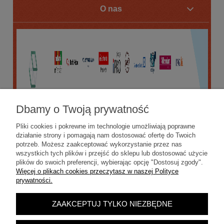
O nas
Dbamy o Twoją prywatność
Pliki cookies i pokrewne im technologie umożliwiają poprawne
działanie strony i pomagają nam dostosować ofertę do Twoich
potrzeb. Możesz zaakceptować wykorzystanie przez nas
wszystkich tych plików i przejść do sklepu lub dostosować użycie
plików do swoich preferencji, wybierając opcję "Dostosuj zgody".
Więcej o plikach cookies przeczytasz w naszej Polityce
prywatności.
ZAAKCEPTUJ TYLKO NIEZBĘDNE
POKAŻ PEŁNĄ WERSJĘ STRONY
Sklep internetowy Shoper.pl