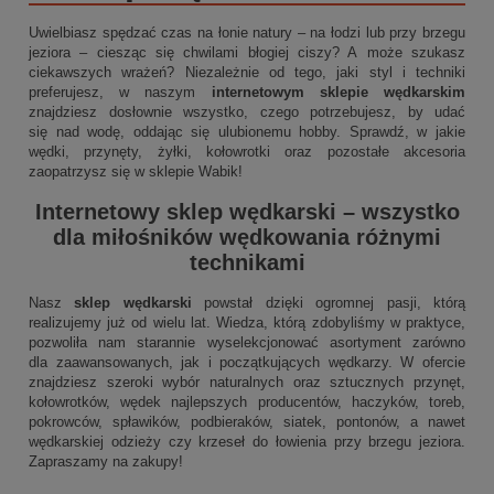
Uwielbiasz spędzać czas na łonie natury – na łodzi lub przy brzegu
jeziora – ciesząc się chwilami błogiej ciszy? A może szukasz
ciekawszych wrażeń? Niezależnie od tego, jaki styl i techniki
preferujesz, w naszym
internetowym sklepie wędkarskim
znajdziesz dosłownie wszystko, czego potrzebujesz, by udać
się nad wodę, oddając się ulubionemu hobby. Sprawdź, w jakie
wędki, przynęty, żyłki, kołowrotki oraz pozostałe akcesoria
zaopatrzysz się w sklepie Wabik!
Internetowy sklep wędkarski
– wszystko
dla miłośników wędkowania różnymi
technikami
Nasz
sklep wędkarski
powstał dzięki ogromnej pasji, którą
realizujemy już od wielu lat. Wiedza, którą zdobyliśmy w praktyce,
pozwoliła nam starannie wyselekcjonować asortyment zarówno
dla zaawansowanych, jak i początkujących wędkarzy. W ofercie
znajdziesz szeroki wybór naturalnych oraz sztucznych przynęt,
kołowrotków, wędek najlepszych producentów, haczyków, toreb,
pokrowców, spławików, podbieraków, siatek, pontonów, a nawet
wędkarskiej odzieży czy krzeseł do łowienia przy brzegu jeziora.
Zapraszamy na zakupy!