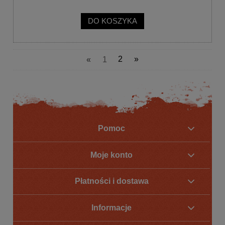
DO KOSZYKA
«
1
2
»
Pomoc
Moje konto
Płatności i dostawa
Informacje