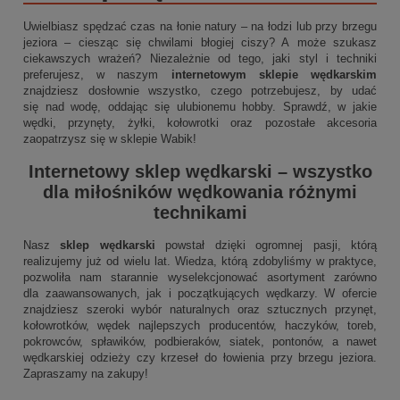
Uwielbiasz spędzać czas na łonie natury – na łodzi lub przy brzegu
jeziora – ciesząc się chwilami błogiej ciszy? A może szukasz
ciekawszych wrażeń? Niezależnie od tego, jaki styl i techniki
preferujesz, w naszym
internetowym sklepie wędkarskim
znajdziesz dosłownie wszystko, czego potrzebujesz, by udać
się nad wodę, oddając się ulubionemu hobby. Sprawdź, w jakie
wędki, przynęty, żyłki, kołowrotki oraz pozostałe akcesoria
zaopatrzysz się w sklepie Wabik!
Internetowy sklep wędkarski
– wszystko
dla miłośników wędkowania różnymi
technikami
Nasz
sklep wędkarski
powstał dzięki ogromnej pasji, którą
realizujemy już od wielu lat. Wiedza, którą zdobyliśmy w praktyce,
pozwoliła nam starannie wyselekcjonować asortyment zarówno
dla zaawansowanych, jak i początkujących wędkarzy. W ofercie
znajdziesz szeroki wybór naturalnych oraz sztucznych przynęt,
kołowrotków, wędek najlepszych producentów, haczyków, toreb,
pokrowców, spławików, podbieraków, siatek, pontonów, a nawet
wędkarskiej odzieży czy krzeseł do łowienia przy brzegu jeziora.
Zapraszamy na zakupy!