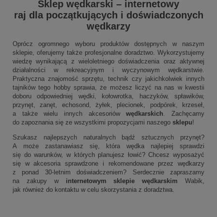
Sklep wędkarski
–
internetowy
raj dla początkujących i doświadczonych
wędkarzy
Oprócz ogromnego wyboru produktów dostępnych w naszym
sklepie, oferujemy także profesjonalne doradztwo. Wykorzystujemy
wiedzę wynikającą z wieloletniego doświadczenia oraz aktywnej
działalności w rekreacyjnym i wyczynowym wędkarstwie.
Praktyczna znajomość sprzętu, technik czy jakichkolwiek innych
tajników tego hobby sprawia, że możesz liczyć na nas w kwestii
doboru odpowiedniej wędki, kołowrotka, haczyków, spławików,
przynęt, zanęt, echosond, żyłek, plecionek, podpórek, krzeseł,
a także wielu innych akcesoriów
wędkarskich
. Zachęcamy
do zapoznania się ze wszystkimi propozycjami naszego
sklepu
!
Szukasz najlepszych naturalnych bądź sztucznych przynęt?
A może zastanawiasz się, która wędka najlepiej sprawdzi
się do warunków, w których planujesz łowić? Chcesz wyposażyć
się w akcesoria sprawdzone i rekomendowane przez wędkarzy
z ponad 30-letnim doświadczeniem? Serdecznie zapraszamy
na zakupy w
internetowym sklepie wędkarskim
Wabik,
jak również do kontaktu w celu skorzystania z doradztwa.