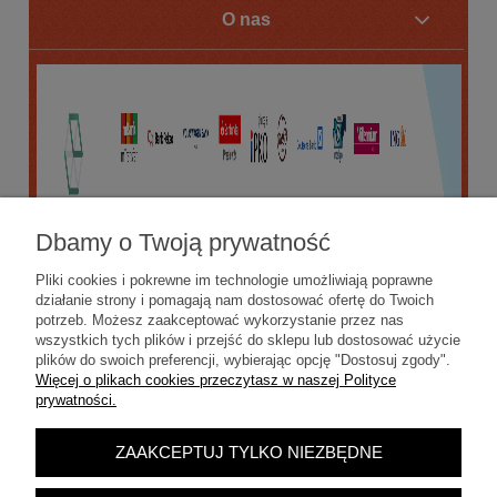
O nas
Dbamy o Twoją prywatność
Pliki cookies i pokrewne im technologie umożliwiają poprawne
działanie strony i pomagają nam dostosować ofertę do Twoich
potrzeb. Możesz zaakceptować wykorzystanie przez nas
wszystkich tych plików i przejść do sklepu lub dostosować użycie
plików do swoich preferencji, wybierając opcję "Dostosuj zgody".
Więcej o plikach cookies przeczytasz w naszej Polityce
prywatności.
ZAAKCEPTUJ TYLKO NIEZBĘDNE
POKAŻ PEŁNĄ WERSJĘ STRONY
Sklep internetowy Shoper.pl