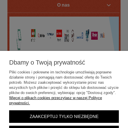
O nas
Dbamy o Twoją prywatność
Pliki cookies i pokrewne im technologie umożliwiają poprawne
działanie strony i pomagają nam dostosować ofertę do Twoich
potrzeb. Możesz zaakceptować wykorzystanie przez nas
wszystkich tych plików i przejść do sklepu lub dostosować użycie
plików do swoich preferencji, wybierając opcję "Dostosuj zgody".
Więcej o plikach cookies przeczytasz w naszej Polityce
prywatności.
ZAAKCEPTUJ TYLKO NIEZBĘDNE
POKAŻ PEŁNĄ WERSJĘ STRONY
Sklep internetowy Shoper.pl