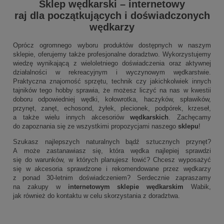
Sklep wędkarski
–
internetowy
raj dla początkujących i doświadczonych
wędkarzy
Oprócz ogromnego wyboru produktów dostępnych w naszym
sklepie, oferujemy także profesjonalne doradztwo. Wykorzystujemy
wiedzę wynikającą z wieloletniego doświadczenia oraz aktywnej
działalności w rekreacyjnym i wyczynowym wędkarstwie.
Praktyczna znajomość sprzętu, technik czy jakichkolwiek innych
tajników tego hobby sprawia, że możesz liczyć na nas w kwestii
doboru odpowiedniej wędki, kołowrotka, haczyków, spławików,
przynęt, zanęt, echosond, żyłek, plecionek, podpórek, krzeseł,
a także wielu innych akcesoriów
wędkarskich
. Zachęcamy
do zapoznania się ze wszystkimi propozycjami naszego
sklepu
!
Szukasz najlepszych naturalnych bądź sztucznych przynęt?
A może zastanawiasz się, która wędka najlepiej sprawdzi
się do warunków, w których planujesz łowić? Chcesz wyposażyć
się w akcesoria sprawdzone i rekomendowane przez wędkarzy
z ponad 30-letnim doświadczeniem? Serdecznie zapraszamy
na zakupy w
internetowym sklepie wędkarskim
Wabik,
jak również do kontaktu w celu skorzystania z doradztwa.