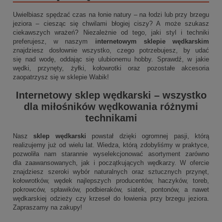
Uwielbiasz spędzać czas na łonie natury – na łodzi lub przy brzegu
jeziora – ciesząc się chwilami błogiej ciszy? A może szukasz
ciekawszych wrażeń? Niezależnie od tego, jaki styl i techniki
preferujesz, w naszym
internetowym sklepie wędkarskim
znajdziesz dosłownie wszystko, czego potrzebujesz, by udać
się nad wodę, oddając się ulubionemu hobby. Sprawdź, w jakie
wędki, przynęty, żyłki, kołowrotki oraz pozostałe akcesoria
zaopatrzysz się w sklepie Wabik!
Internetowy sklep wędkarski
– wszystko
dla miłośników wędkowania różnymi
technikami
Nasz
sklep wędkarski
powstał dzięki ogromnej pasji, którą
realizujemy już od wielu lat. Wiedza, którą zdobyliśmy w praktyce,
pozwoliła nam starannie wyselekcjonować asortyment zarówno
dla zaawansowanych, jak i początkujących wędkarzy. W ofercie
znajdziesz szeroki wybór naturalnych oraz sztucznych przynęt,
kołowrotków, wędek najlepszych producentów, haczyków, toreb,
pokrowców, spławików, podbieraków, siatek, pontonów, a nawet
wędkarskiej odzieży czy krzeseł do łowienia przy brzegu jeziora.
Zapraszamy na zakupy!