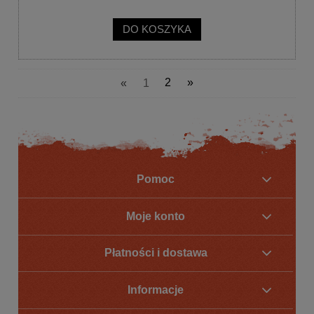
DO KOSZYKA
«
1
2
»
Pomoc
Moje konto
Płatności i dostawa
Informacje