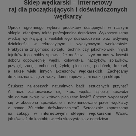
Sklep wędkarski
–
internetowy
raj dla początkujących i doświadczonych
wędkarzy
Oprócz ogromnego wyboru produktów dostępnych w naszym
sklepie, oferujemy także profesjonalne doradztwo. Wykorzystujemy
wiedzę wynikającą z wieloletniego doświadczenia oraz aktywnej
działalności w rekreacyjnym i wyczynowym wędkarstwie.
Praktyczna znajomość sprzętu, technik czy jakichkolwiek innych
tajników tego hobby sprawia, że możesz liczyć na nas w kwestii
doboru odpowiedniej wędki, kołowrotka, haczyków, spławików,
przynęt, zanęt, echosond, żyłek, plecionek, podpórek, krzeseł,
a także wielu innych akcesoriów
wędkarskich
. Zachęcamy
do zapoznania się ze wszystkimi propozycjami naszego
sklepu
!
Szukasz najlepszych naturalnych bądź sztucznych przynęt?
A może zastanawiasz się, która wędka najlepiej sprawdzi
się do warunków, w których planujesz łowić? Chcesz wyposażyć
się w akcesoria sprawdzone i rekomendowane przez wędkarzy
z ponad 30-letnim doświadczeniem? Serdecznie zapraszamy
na zakupy w
internetowym sklepie wędkarskim
Wabik,
jak również do kontaktu w celu skorzystania z doradztwa.