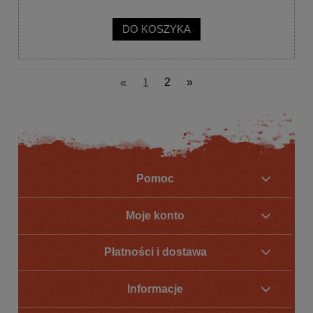
DO KOSZYKA
«
1
2
»
Pomoc
Moje konto
Płatności i dostawa
Informacje