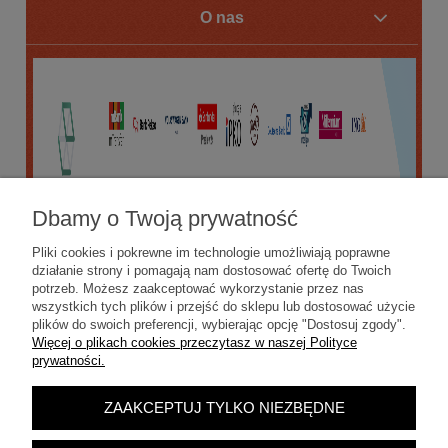
O nas
Dbamy o Twoją prywatność
Pliki cookies i pokrewne im technologie umożliwiają poprawne
działanie strony i pomagają nam dostosować ofertę do Twoich
potrzeb. Możesz zaakceptować wykorzystanie przez nas
wszystkich tych plików i przejść do sklepu lub dostosować użycie
plików do swoich preferencji, wybierając opcję "Dostosuj zgody".
Więcej o plikach cookies przeczytasz w naszej Polityce
prywatności.
ZAAKCEPTUJ TYLKO NIEZBĘDNE
POKAŻ PEŁNĄ WERSJĘ STRONY
Sklep internetowy Shoper.pl