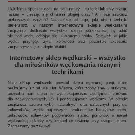
Uwielbiasz spędzać czas na łonie natury – na łodzi lub przy brzegu
jeziora – ciesząc się chwilami błogiej ciszy? A może szukasz
ciekawszych wrażeń? Niezależnie od tego, jaki styl i techniki
preferujesz, w naszym
internetowym sklepie wędkarskim
znajdziesz dosłownie wszystko, czego potrzebujesz, by udać
się nad wodę, oddając się ulubionemu hobby. Sprawdź, w jakie
wędki, przynęty, żyłki, kołowrotki oraz pozostałe akcesoria
zaopatrzysz się w sklepie Wabik!
Internetowy sklep wędkarski
– wszystko
dla miłośników wędkowania różnymi
technikami
Nasz
sklep wędkarski
powstał dzięki ogromnej pasji, którą
realizujemy już od wielu lat. Wiedza, którą zdobyliśmy w praktyce,
pozwoliła nam starannie wyselekcjonować asortyment zarówno
dla zaawansowanych, jak i początkujących wędkarzy. W ofercie
znajdziesz szeroki wybór naturalnych oraz sztucznych przynęt,
kołowrotków, wędek najlepszych producentów, haczyków, toreb,
pokrowców, spławików, podbieraków, siatek, pontonów, a nawet
wędkarskiej odzieży czy krzeseł do łowienia przy brzegu jeziora.
Zapraszamy na zakupy!