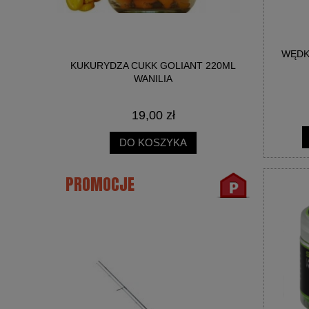
WĘDK
NICA SŁOIK
KUKURYDZA CUKK GOLIANT 220ML
BIG R
WANILIA
19,00 zł
DO KOSZYKA
PROMOCJE