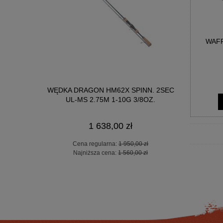
WAFF
WĘDKA OKU
DER 360CM
WĘDKA DRAGON HM62X SPINN. 2SEC
300
UL-MS 2.75M 1-10G 3/8OZ.
1 638,00 zł
Ce
 zł
Cena regularna:
1 950,00 zł
Na
 zł
Najniższa cena:
1 560,00 zł