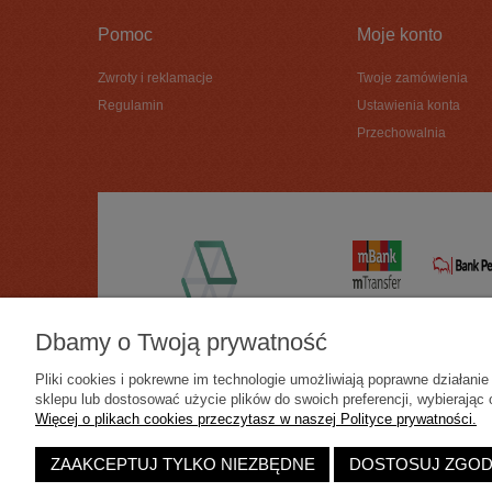
Pomoc
Moje konto
Zwroty i reklamacje
Twoje zamówienia
Regulamin
Ustawienia konta
Przechowalnia
Dbamy o Twoją prywatność
Pliki cookies i pokrewne im technologie umożliwiają poprawne działan
sklepu lub dostosować użycie plików do swoich preferencji, wybierając 
Więcej o plikach cookies przeczytasz w naszej Polityce prywatności.
ZAAKCEPTUJ TYLKO NIEZBĘDNE
DOSTOSUJ ZGO