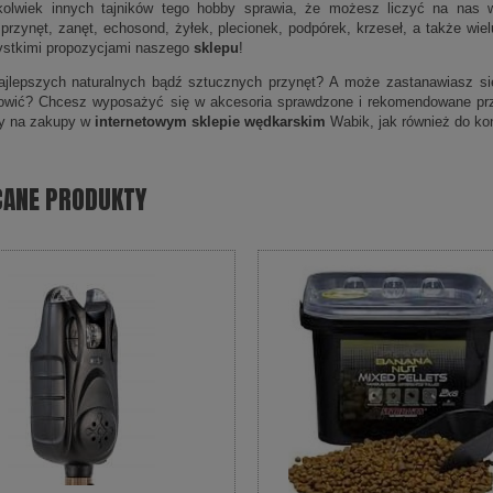
kolwiek innych tajników tego hobby sprawia, że możesz liczyć na nas w
 przynęt, zanęt, echosond, żyłek, plecionek, podpórek, krzeseł, a także wi
ystkimi propozycjami naszego
sklepu
!
jlepszych naturalnych bądź sztucznych przynęt? A może zastanawiasz się,
łowić? Chcesz wyposażyć się w akcesoria sprawdzone i rekomendowane pr
y na zakupy w
internetowym sklepie wędkarskim
Wabik, jak również do kon
CANE PRODUKTY