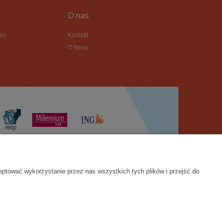
O nas
ści
Kontakt
O firmie
eptować wykorzystanie przez nas wszystkich tych plików i przejść do