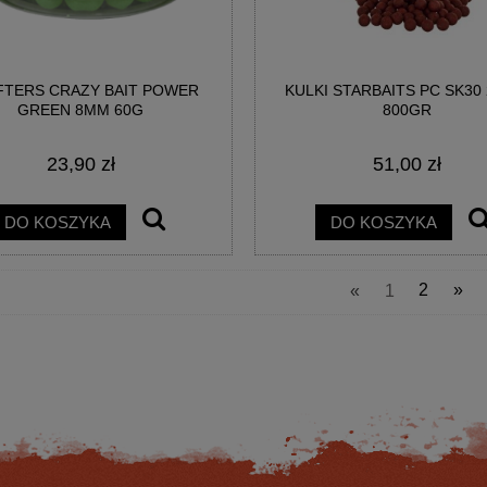
TERS CRAZY BAIT POWER
KULKI STARBAITS PC SK30
GREEN 8MM 60G
800GR
23,90 zł
51,00 zł
MA CUSTOM BLACK FEEDER
WĘDKA DRAGON HM62X SPINN 2SEC
CM UP TO 80G 3SEC
XF 2.45M 3-15G 1/2OZ
DO KOSZYKA
DO KOSZYKA
248,17 zł
1 596,00 zł
«
1
2
»
na regularna:
299,00 zł
Cena regularna:
1 900,00 zł
jniższa cena:
299,00 zł
Najniższa cena:
1 520,00 zł
DO KOSZYKA
DO KOSZYKA