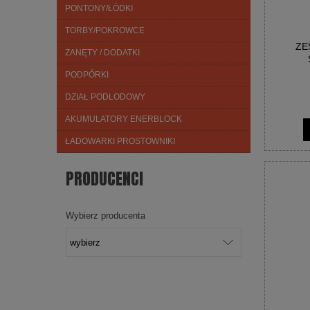
PONTONY/ŁÓDKI
TORBY/POKROWCE
ZE
ZANĘTY / DODATKI
PODPÓRKI
DZIAŁ PODLODOWY
AKUMULATORY ENERBLOCK
ŁADOWARKI PROSTOWNIKI
PRODUCENCI
Wybierz producenta