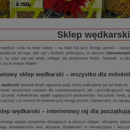
Sklep wędkarski
 spędzać czas na łonie natury – na łodzi lub przy brzegu jeziora – cies
ezależnie od tego, jaki styl i techniki preferujesz, w naszym
internetowy
sz, by udać się nad wodę, oddając się ulubionemu hobby. Sprawdź, w jakie
z się w sklepie Wabik!
netowy sklep wędkarski
– wszystko dla miłośn
p wędkarski
powstał dzięki ogromnej pasji, którą realizujemy już od wielu la
nować asortyment zarówno dla zaawansowanych, jak i początkujących wędk
 przynęt, kołowrotków, wędek najlepszych producentów, haczyków, toreb, p
j odzieży czy krzeseł do łowienia przy brzegu jeziora. Zapraszamy na zakupy
klep wędkarski
–
internetowy
raj dla początku
omnego wyboru produktów dostępnych w naszym sklepie, oferujemy także 
niego doświadczenia oraz aktywnej działalności w rekreacyjnym i wycz