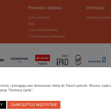
Płatności i dostawa
Informacje
Formy płatności
Polityka prywatno
Raty
Czas i koszty dostawy
Czas realizacji zamówienia
ie strony i pomagają nam dostosować ofertę do Twoich potrzeb. Możesz zaakc
opcję "Dostosuj zgody".
DY
ZAAKCEPTUJ WSZYSTKIE