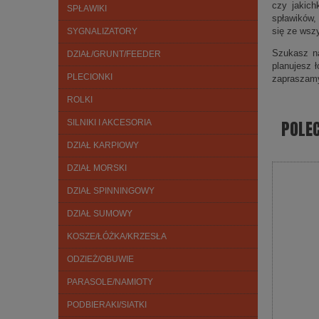
czy jakich
SPŁAWIKI
spławików,
się ze wsz
SYGNALIZATORY
Szukasz na
DZIAŁ/GRUNT/FEEDER
planujesz 
PLECIONKI
zapraszam
ROLKI
POLE
SILNIKI I AKCESORIA
DZIAŁ KARPIOWY
DZIAŁ MORSKI
DZIAŁ SPINNINGOWY
DZIAŁ SUMOWY
KOSZE/ŁÓŻKA/KRZESŁA
ODZIEŻ/OBUWIE
PARASOLE/NAMIOTY
PODBIERAKI/SIATKI