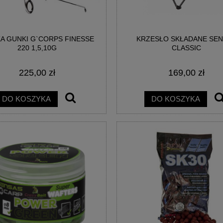
A GUNKI G`CORPS FINESSE
KRZESŁO SKŁADANE SE
AINBOW EGG WAFTERS
BIG POISON EGG WAFTERS -
220 1,5,10G
CLASSIC
EGGESTREME
EGGESTREME FISHING
225,00 zł
169,00 zł
21,00 zł
21,00 zł
DO KOSZYKA
DO KOSZYKA
DO KOSZYKA
DO KOSZYKA