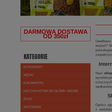
DARMOWA DOSTAWA
OD 350zł
Uwielbiasz
wrażeń? Ni
potrzebuje
KATEGORIE
zaopatrzys
Inter
ECHOSONDY
Nasz
skle
WĘDKI
wyselekcjo
sztucznych
KOŁOWROTKI
wędkarskie
HACZYKI KOTWICZKI GŁÓWKI JIGOWE
S
ŻYŁKI
Oprócz ogr
AKCESORIA
z wielolet