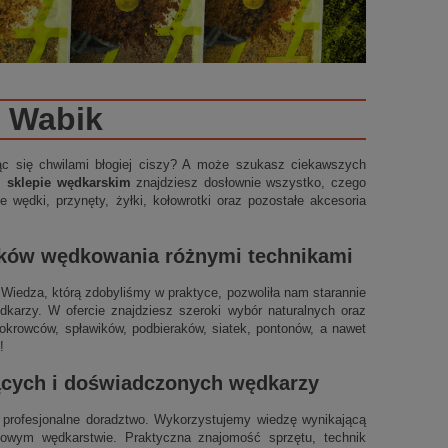
Wabik
ząc się chwilami błogiej ciszy? A może szukasz ciekawszych
m sklepie wędkarskim
znajdziesz dosłownie wszystko, czego
 wędki, przynęty, żyłki, kołowrotki oraz pozostałe akcesoria
ików wędkowania różnymi technikami
t. Wiedza, którą zdobyliśmy w praktyce, pozwoliła nam starannie
arzy. W ofercie znajdziesz szeroki wybór naturalnych oraz
okrowców, spławików, podbieraków, siatek, pontonów, a nawet
!
jących i doświadczonych wędkarzy
profesjonalne doradztwo. Wykorzystujemy wiedzę wynikającą
ynowym wędkarstwie. Praktyczna znajomość sprzętu, technik