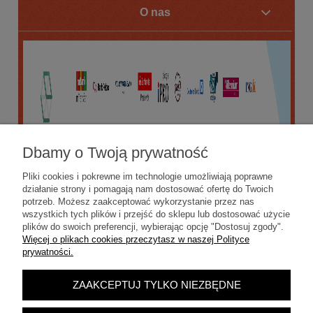
O nas
Dbamy o Twoją prywatność
Pliki cookies i pokrewne im technologie umożliwiają poprawne
działanie strony i pomagają nam dostosować ofertę do Twoich
potrzeb. Możesz zaakceptować wykorzystanie przez nas
wszystkich tych plików i przejść do sklepu lub dostosować użycie
plików do swoich preferencji, wybierając opcję "Dostosuj zgody".
Więcej o plikach cookies przeczytasz w naszej Polityce
prywatności.
ZAAKCEPTUJ TYLKO NIEZBĘDNE
POKAŻ PEŁNĄ WERSJĘ STRONY
Sklep internetowy Shoper.pl