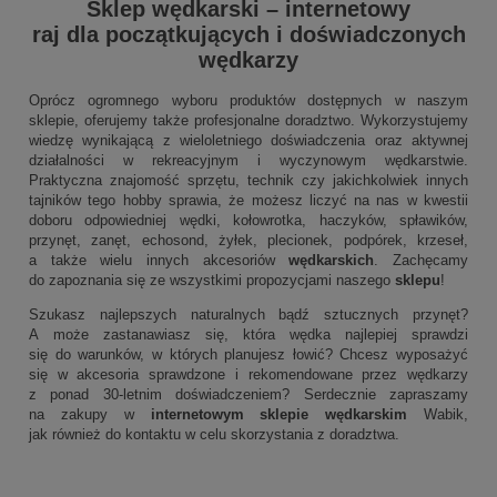
Sklep wędkarski
–
internetowy
raj dla początkujących i doświadczonych
wędkarzy
Oprócz ogromnego wyboru produktów dostępnych w naszym
sklepie, oferujemy także profesjonalne doradztwo. Wykorzystujemy
wiedzę wynikającą z wieloletniego doświadczenia oraz aktywnej
działalności w rekreacyjnym i wyczynowym wędkarstwie.
Praktyczna znajomość sprzętu, technik czy jakichkolwiek innych
tajników tego hobby sprawia, że możesz liczyć na nas w kwestii
doboru odpowiedniej wędki, kołowrotka, haczyków, spławików,
przynęt, zanęt, echosond, żyłek, plecionek, podpórek, krzeseł,
a także wielu innych akcesoriów
wędkarskich
. Zachęcamy
do zapoznania się ze wszystkimi propozycjami naszego
sklepu
!
Szukasz najlepszych naturalnych bądź sztucznych przynęt?
A może zastanawiasz się, która wędka najlepiej sprawdzi
się do warunków, w których planujesz łowić? Chcesz wyposażyć
się w akcesoria sprawdzone i rekomendowane przez wędkarzy
z ponad 30-letnim doświadczeniem? Serdecznie zapraszamy
na zakupy w
internetowym sklepie wędkarskim
Wabik,
jak również do kontaktu w celu skorzystania z doradztwa.