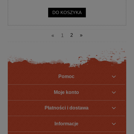
DO KOSZYKA
«
1
2
»
Pomoc
Moje konto
Płatności i dostawa
Informacje