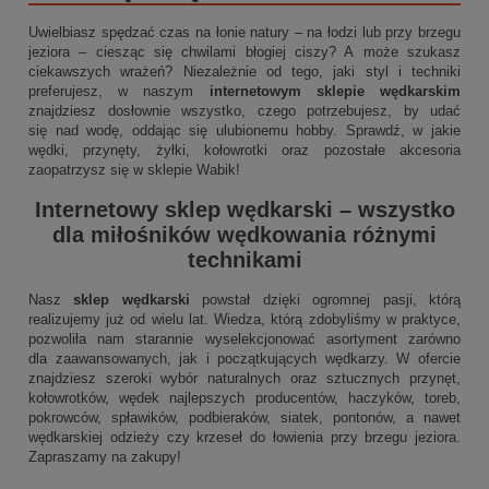
Uwielbiasz spędzać czas na łonie natury – na łodzi lub przy brzegu
jeziora – ciesząc się chwilami błogiej ciszy? A może szukasz
ciekawszych wrażeń? Niezależnie od tego, jaki styl i techniki
preferujesz, w naszym
internetowym sklepie wędkarskim
znajdziesz dosłownie wszystko, czego potrzebujesz, by udać
się nad wodę, oddając się ulubionemu hobby. Sprawdź, w jakie
wędki, przynęty, żyłki, kołowrotki oraz pozostałe akcesoria
zaopatrzysz się w sklepie Wabik!
Internetowy sklep wędkarski
– wszystko
dla miłośników wędkowania różnymi
technikami
Nasz
sklep wędkarski
powstał dzięki ogromnej pasji, którą
realizujemy już od wielu lat. Wiedza, którą zdobyliśmy w praktyce,
pozwoliła nam starannie wyselekcjonować asortyment zarówno
dla zaawansowanych, jak i początkujących wędkarzy. W ofercie
znajdziesz szeroki wybór naturalnych oraz sztucznych przynęt,
kołowrotków, wędek najlepszych producentów, haczyków, toreb,
pokrowców, spławików, podbieraków, siatek, pontonów, a nawet
wędkarskiej odzieży czy krzeseł do łowienia przy brzegu jeziora.
Zapraszamy na zakupy!