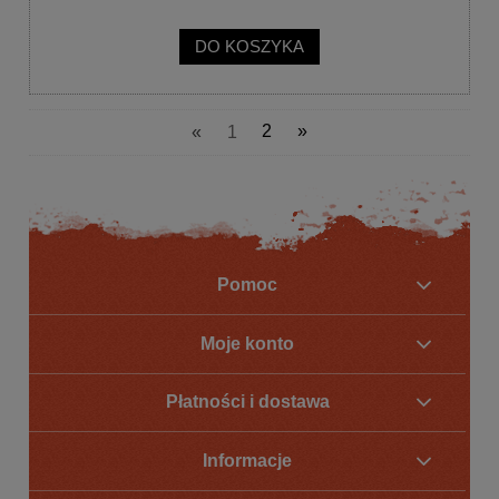
DO KOSZYKA
«
1
2
»
Pomoc
Moje konto
Płatności i dostawa
Informacje