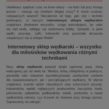
Uwielbiasz spędzać czas na łonie natury – na łodzi lub przy brzegu
jeziora – ciesząc się chwilami błogiej ciszy? A może szukasz
ciekawszych wrażeń? Niezależnie od tego, jaki styl i techniki
preferujesz, w naszym
internetowym sklepie wędkarskim
znajdziesz dosłownie wszystko, czego potrzebujesz, by udać
się nad wodę, oddając się ulubionemu hobby. Sprawdź, w jakie
wędki, przynęty, żyłki, kołowrotki oraz pozostałe akcesoria
zaopatrzysz się w sklepie Wabik!
Internetowy sklep wędkarski
– wszystko
dla miłośników wędkowania różnymi
technikami
Nasz
sklep wędkarski
powstał dzięki ogromnej pasji, którą
realizujemy już od wielu lat. Wiedza, którą zdobyliśmy w praktyce,
pozwoliła nam starannie wyselekcjonować asortyment zarówno
dla zaawansowanych, jak i początkujących wędkarzy. W ofercie
znajdziesz szeroki wybór naturalnych oraz sztucznych przynęt,
kołowrotków, wędek najlepszych producentów, haczyków, toreb,
pokrowców, spławików, podbieraków, siatek, pontonów, a nawet
wędkarskiej odzieży czy krzeseł do łowienia przy brzegu jeziora.
Zapraszamy na zakupy!