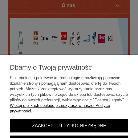
O nas
Dbamy o Twoją prywatność
Pliki cookies i pokrewne im technologie umożliwiają poprawne
działanie strony i pomagają nam dostosować ofertę do Twoich
potrzeb. Możesz zaakceptować wykorzystanie przez nas
wszystkich tych plików i przejść do sklepu lub dostosować użycie
plików do swoich preferencji, wybierając opcję "Dostosuj zgody".
Więcej o plikach cookies przeczytasz w naszej Polityce
prywatności.
ZAAKCEPTUJ TYLKO NIEZBĘDNE
POKAŻ PEŁNĄ WERSJĘ STRONY
Sklep internetowy Shoper.pl