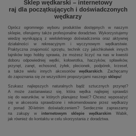
Sklep wędkarski
–
internetowy
raj dla początkujących i doświadczonych
wędkarzy
Oprócz ogromnego wyboru produktów dostępnych w naszym
sklepie, oferujemy także profesjonalne doradztwo. Wykorzystujemy
wiedzę wynikającą z wieloletniego doświadczenia oraz aktywnej
działalności w rekreacyjnym i wyczynowym wędkarstwie.
Praktyczna znajomość sprzętu, technik czy jakichkolwiek innych
tajników tego hobby sprawia, że możesz liczyć na nas w kwestii
doboru odpowiedniej wędki, kołowrotka, haczyków, spławików,
przynęt, zanęt, echosond, żyłek, plecionek, podpórek, krzeseł,
a także wielu innych akcesoriów
wędkarskich
. Zachęcamy
do zapoznania się ze wszystkimi propozycjami naszego
sklepu
!
Szukasz najlepszych naturalnych bądź sztucznych przynęt?
A może zastanawiasz się, która wędka najlepiej sprawdzi
się do warunków, w których planujesz łowić? Chcesz wyposażyć
się w akcesoria sprawdzone i rekomendowane przez wędkarzy
z ponad 30-letnim doświadczeniem? Serdecznie zapraszamy
na zakupy w
internetowym sklepie wędkarskim
Wabik,
jak również do kontaktu w celu skorzystania z doradztwa.