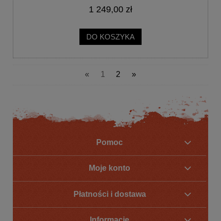
1 249,00 zł
DO KOSZYKA
«
1
2
»
Pomoc
Moje konto
Płatności i dostawa
Informacje