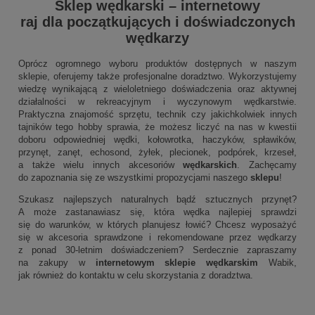
Sklep wędkarski
–
internetowy
raj dla początkujących i doświadczonych
wędkarzy
Oprócz ogromnego wyboru produktów dostępnych w naszym
sklepie, oferujemy także profesjonalne doradztwo. Wykorzystujemy
wiedzę wynikającą z wieloletniego doświadczenia oraz aktywnej
działalności w rekreacyjnym i wyczynowym wędkarstwie.
Praktyczna znajomość sprzętu, technik czy jakichkolwiek innych
tajników tego hobby sprawia, że możesz liczyć na nas w kwestii
doboru odpowiedniej wędki, kołowrotka, haczyków, spławików,
przynęt, zanęt, echosond, żyłek, plecionek, podpórek, krzeseł,
a także wielu innych akcesoriów
wędkarskich
. Zachęcamy
do zapoznania się ze wszystkimi propozycjami naszego
sklepu
!
Szukasz najlepszych naturalnych bądź sztucznych przynęt?
A może zastanawiasz się, która wędka najlepiej sprawdzi
się do warunków, w których planujesz łowić? Chcesz wyposażyć
się w akcesoria sprawdzone i rekomendowane przez wędkarzy
z ponad 30-letnim doświadczeniem? Serdecznie zapraszamy
na zakupy w
internetowym sklepie wędkarskim
Wabik,
jak również do kontaktu w celu skorzystania z doradztwa.