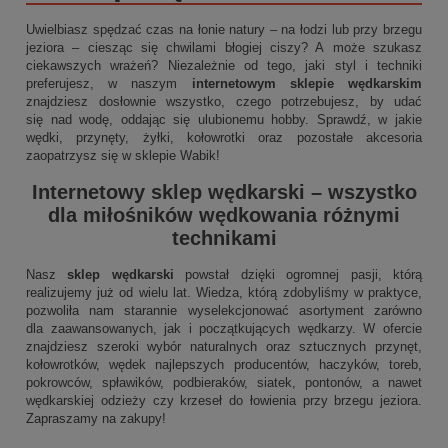
Uwielbiasz spędzać czas na łonie natury – na łodzi lub przy brzegu
jeziora – ciesząc się chwilami błogiej ciszy? A może szukasz
ciekawszych wrażeń? Niezależnie od tego, jaki styl i techniki
preferujesz, w naszym
internetowym sklepie wędkarskim
znajdziesz dosłownie wszystko, czego potrzebujesz, by udać
się nad wodę, oddając się ulubionemu hobby. Sprawdź, w jakie
wędki, przynęty, żyłki, kołowrotki oraz pozostałe akcesoria
zaopatrzysz się w sklepie Wabik!
Internetowy sklep wędkarski
– wszystko
dla miłośników wędkowania różnymi
technikami
Nasz
sklep wędkarski
powstał dzięki ogromnej pasji, którą
realizujemy już od wielu lat. Wiedza, którą zdobyliśmy w praktyce,
pozwoliła nam starannie wyselekcjonować asortyment zarówno
dla zaawansowanych, jak i początkujących wędkarzy. W ofercie
znajdziesz szeroki wybór naturalnych oraz sztucznych przynęt,
kołowrotków, wędek najlepszych producentów, haczyków, toreb,
pokrowców, spławików, podbieraków, siatek, pontonów, a nawet
wędkarskiej odzieży czy krzeseł do łowienia przy brzegu jeziora.
Zapraszamy na zakupy!