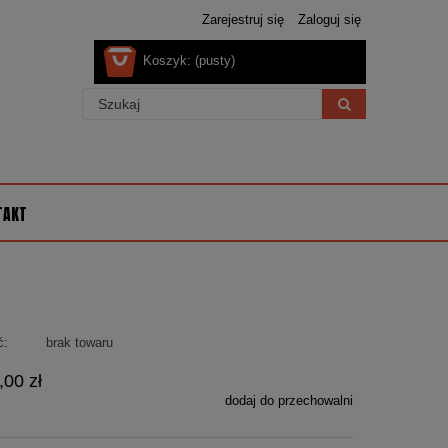
Zarejestruj się
Zaloguj się
Koszyk:
(pusty)
TAKT
ć:
brak towaru
,00 zł
dodaj do przechowalni