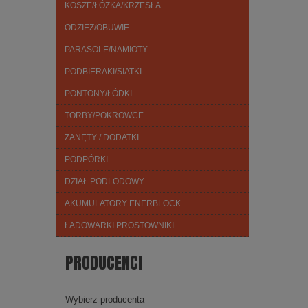
KOSZE/ŁÓŻKA/KRZESŁA
ODZIEŻ/OBUWIE
PARASOLE/NAMIOTY
PODBIERAKI/SIATKI
PONTONY/ŁÓDKI
TORBY/POKROWCE
ZANĘTY / DODATKI
PODPÓRKI
DZIAŁ PODLODOWY
AKUMULATORY ENERBLOCK
ŁADOWARKI PROSTOWNIKI
PRODUCENCI
Wybierz producenta