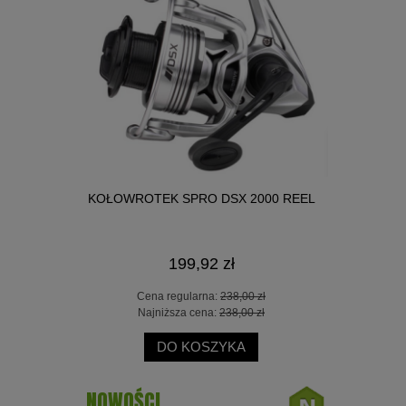
300CM 30G
KOŁOWROTEK SPRO DSX 2000 REEL
WĘDKA OKU
199,92 zł
 zł
Cena regularna:
238,00 zł
Ce
 zł
Najniższa cena:
238,00 zł
Na
DO KOSZYKA
NOWOŚCI