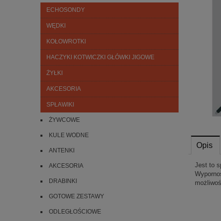
ECHOSONDY
WĘDKI
KOŁOWROTKI
HACZYKI KOTWICZKI GŁÓWKI JIGOWE
ŻYŁKI
AKCESORIA
SPŁAWIKI
ŻYWCOWE
KULE WODNE
Opis
ANTENKI
Jest to 
AKCESORIA
Wypornoś
DRABINKI
możliwoś
GOTOWE ZESTAWY
ODLEGŁOŚCIOWE