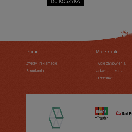
DO KOSZYKA
Pomoc
Moje konto
Zwroty i reklamacje
Twoje zamówienia
Regulamin
Ustawienia konta
Przechowalnia