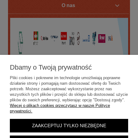
O nas
Dbamy o Twoją prywatność
Pliki cookies i pokrewne im technologie umożliwiają poprawne
działanie strony i pomagają nam dostosować ofertę do Twoich
potrzeb. Możesz zaakceptować wykorzystanie przez nas
wszystkich tych plików i przejść do sklepu lub dostosować użycie
plików do swoich preferencji, wybierając opcję "Dostosuj zgody".
Więcej o plikach cookies przeczytasz w naszej Polityce
prywatności.
ZAAKCEPTUJ TYLKO NIEZBĘDNE
POKAŻ PEŁNĄ WERSJĘ STRONY
Sklep internetowy Shoper.pl