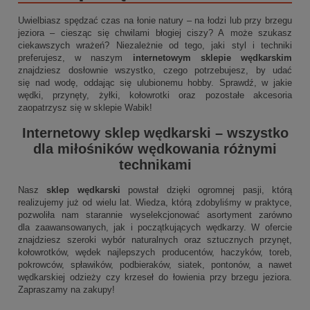
Uwielbiasz spędzać czas na łonie natury – na łodzi lub przy brzegu
jeziora – ciesząc się chwilami błogiej ciszy? A może szukasz
ciekawszych wrażeń? Niezależnie od tego, jaki styl i techniki
preferujesz, w naszym
internetowym sklepie wędkarskim
znajdziesz dosłownie wszystko, czego potrzebujesz, by udać
się nad wodę, oddając się ulubionemu hobby. Sprawdź, w jakie
wędki, przynęty, żyłki, kołowrotki oraz pozostałe akcesoria
zaopatrzysz się w sklepie Wabik!
Internetowy sklep wędkarski
– wszystko
dla miłośników wędkowania różnymi
technikami
Nasz
sklep wędkarski
powstał dzięki ogromnej pasji, którą
realizujemy już od wielu lat. Wiedza, którą zdobyliśmy w praktyce,
pozwoliła nam starannie wyselekcjonować asortyment zarówno
dla zaawansowanych, jak i początkujących wędkarzy. W ofercie
znajdziesz szeroki wybór naturalnych oraz sztucznych przynęt,
kołowrotków, wędek najlepszych producentów, haczyków, toreb,
pokrowców, spławików, podbieraków, siatek, pontonów, a nawet
wędkarskiej odzieży czy krzeseł do łowienia przy brzegu jeziora.
Zapraszamy na zakupy!