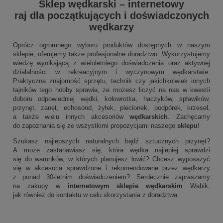
Sklep wędkarski
–
internetowy
raj dla początkujących i doświadczonych
wędkarzy
Oprócz ogromnego wyboru produktów dostępnych w naszym
sklepie, oferujemy także profesjonalne doradztwo. Wykorzystujemy
wiedzę wynikającą z wieloletniego doświadczenia oraz aktywnej
działalności w rekreacyjnym i wyczynowym wędkarstwie.
Praktyczna znajomość sprzętu, technik czy jakichkolwiek innych
tajników tego hobby sprawia, że możesz liczyć na nas w kwestii
doboru odpowiedniej wędki, kołowrotka, haczyków, spławików,
przynęt, zanęt, echosond, żyłek, plecionek, podpórek, krzeseł,
a także wielu innych akcesoriów
wędkarskich
. Zachęcamy
do zapoznania się ze wszystkimi propozycjami naszego
sklepu
!
Szukasz najlepszych naturalnych bądź sztucznych przynęt?
A może zastanawiasz się, która wędka najlepiej sprawdzi
się do warunków, w których planujesz łowić? Chcesz wyposażyć
się w akcesoria sprawdzone i rekomendowane przez wędkarzy
z ponad 30-letnim doświadczeniem? Serdecznie zapraszamy
na zakupy w
internetowym sklepie wędkarskim
Wabik,
jak również do kontaktu w celu skorzystania z doradztwa.