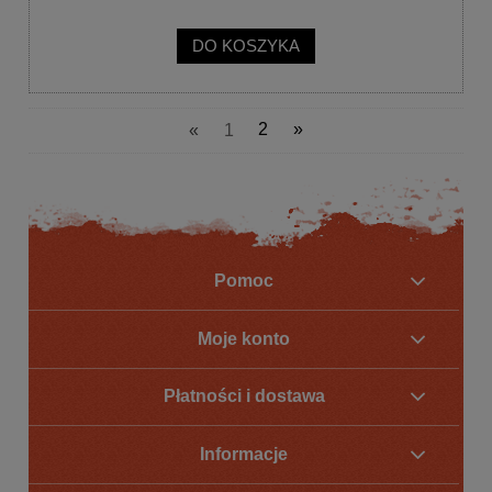
DO KOSZYKA
«
1
2
»
Pomoc
Moje konto
Płatności i dostawa
Informacje