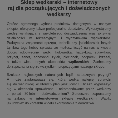
Sklep wędkarski
–
internetowy
raj dla początkujących i doświadczonych
wędkarzy
Oprócz ogromnego wyboru produktów dostępnych w naszym
sklepie, oferujemy także profesjonalne doradztwo. Wykorzystujemy
wiedzę wynikającą z wieloletniego doświadczenia oraz aktywnej
działalności w rekreacyjnym i wyczynowym wędkarstwie.
Praktyczna znajomość sprzętu, technik czy jakichkolwiek innych
tajników tego hobby sprawia, że możesz liczyć na nas w kwestii
doboru odpowiedniej wędki, kołowrotka, haczyków, spławików,
przynęt, zanęt, echosond, żyłek, plecionek, podpórek, krzeseł,
a także wielu innych akcesoriów
wędkarskich
. Zachęcamy
do zapoznania się ze wszystkimi propozycjami naszego
sklepu
!
Szukasz najlepszych naturalnych bądź sztucznych przynęt?
A może zastanawiasz się, która wędka najlepiej sprawdzi
się do warunków, w których planujesz łowić? Chcesz wyposażyć
się w akcesoria sprawdzone i rekomendowane przez wędkarzy
z ponad 30-letnim doświadczeniem? Serdecznie zapraszamy
na zakupy w
internetowym sklepie wędkarskim
Wabik,
jak również do kontaktu w celu skorzystania z doradztwa.