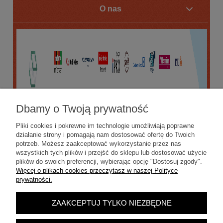
O nas
Dbamy o Twoją prywatność
Pliki cookies i pokrewne im technologie umożliwiają poprawne
działanie strony i pomagają nam dostosować ofertę do Twoich
potrzeb. Możesz zaakceptować wykorzystanie przez nas
wszystkich tych plików i przejść do sklepu lub dostosować użycie
plików do swoich preferencji, wybierając opcję "Dostosuj zgody".
Więcej o plikach cookies przeczytasz w naszej Polityce
prywatności.
ZAAKCEPTUJ TYLKO NIEZBĘDNE
POKAŻ PEŁNĄ WERSJĘ STRONY
Sklep internetowy Shoper.pl