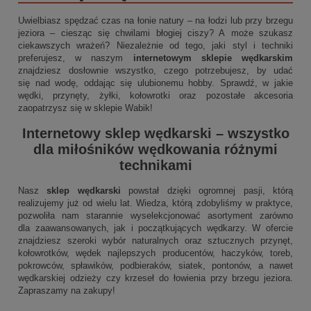
Uwielbiasz spędzać czas na łonie natury – na łodzi lub przy brzegu
jeziora – ciesząc się chwilami błogiej ciszy? A może szukasz
ciekawszych wrażeń? Niezależnie od tego, jaki styl i techniki
preferujesz, w naszym
internetowym sklepie wędkarskim
znajdziesz dosłownie wszystko, czego potrzebujesz, by udać
się nad wodę, oddając się ulubionemu hobby. Sprawdź, w jakie
wędki, przynęty, żyłki, kołowrotki oraz pozostałe akcesoria
zaopatrzysz się w sklepie Wabik!
Internetowy sklep wędkarski
– wszystko
dla miłośników wędkowania różnymi
technikami
Nasz
sklep wędkarski
powstał dzięki ogromnej pasji, którą
realizujemy już od wielu lat. Wiedza, którą zdobyliśmy w praktyce,
pozwoliła nam starannie wyselekcjonować asortyment zarówno
dla zaawansowanych, jak i początkujących wędkarzy. W ofercie
znajdziesz szeroki wybór naturalnych oraz sztucznych przynęt,
kołowrotków, wędek najlepszych producentów, haczyków, toreb,
pokrowców, spławików, podbieraków, siatek, pontonów, a nawet
wędkarskiej odzieży czy krzeseł do łowienia przy brzegu jeziora.
Zapraszamy na zakupy!