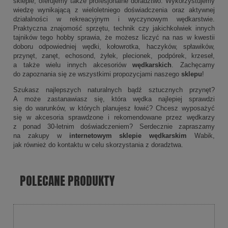
sklepie, oferujemy także profesjonalne doradztwo. Wykorzystujemy
wiedzę wynikającą z wieloletniego doświadczenia oraz aktywnej
działalności w rekreacyjnym i wyczynowym wędkarstwie.
Praktyczna znajomość sprzętu, technik czy jakichkolwiek innych
tajników tego hobby sprawia, że możesz liczyć na nas w kwestii
doboru odpowiedniej wędki, kołowrotka, haczyków, spławików,
przynęt, zanęt, echosond, żyłek, plecionek, podpórek, krzeseł,
a także wielu innych akcesoriów
wędkarskich
. Zachęcamy
do zapoznania się ze wszystkimi propozycjami naszego
sklepu
!
Szukasz najlepszych naturalnych bądź sztucznych przynęt?
A może zastanawiasz się, która wędka najlepiej sprawdzi
się do warunków, w których planujesz łowić? Chcesz wyposażyć
się w akcesoria sprawdzone i rekomendowane przez wędkarzy
z ponad 30-letnim doświadczeniem? Serdecznie zapraszamy
na zakupy w
internetowym sklepie wędkarskim
Wabik,
jak również do kontaktu w celu skorzystania z doradztwa.
POLECANE PRODUKTY