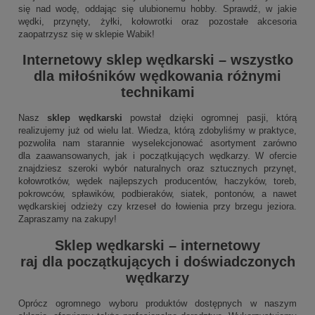
się nad wodę, oddając się ulubionemu hobby. Sprawdź, w jakie
wędki, przynęty, żyłki, kołowrotki oraz pozostałe akcesoria
zaopatrzysz się w sklepie Wabik!
Internetowy sklep wędkarski
– wszystko
dla miłośników wędkowania różnymi
technikami
Nasz
sklep wędkarski
powstał dzięki ogromnej pasji, którą
realizujemy już od wielu lat. Wiedza, którą zdobyliśmy w praktyce,
pozwoliła nam starannie wyselekcjonować asortyment zarówno
dla zaawansowanych, jak i początkujących wędkarzy. W ofercie
znajdziesz szeroki wybór naturalnych oraz sztucznych przynęt,
kołowrotków, wędek najlepszych producentów, haczyków, toreb,
pokrowców, spławików, podbieraków, siatek, pontonów, a nawet
wędkarskiej odzieży czy krzeseł do łowienia przy brzegu jeziora.
Zapraszamy na zakupy!
Sklep wędkarski
–
internetowy
raj dla początkujących i doświadczonych
wędkarzy
Oprócz ogromnego wyboru produktów dostępnych w naszym