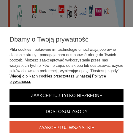
Dbamy o Twoją prywatność
Pliki cookies i pokrewne im technologie umożliwiają poprawne
działanie strony i pomagają nam dostosować ofertę do Twoich
potrzeb. Możesz zaakceptować wykorzystanie przez nas
wszystkich tych plików i przejść do sklepu lub dostosować użycie
plików do swoich preferencji, wybierając opcję "Dostosuj zgody".
Więcej o plikach cookies przeczytasz w naszej Polityce
prywatności.
ZAAKCEPTUJ TYLKO NIEZBĘDNE
POKAŻ PEŁNĄ WERSJĘ STRONY
Sklep internetowy Shoper.pl
DOSTOSUJ ZGODY
ZAAKCEPTUJ WSZYSTKIE