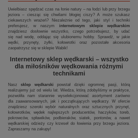
Uwielbiasz spędzać czas na łonie natury – na łodzi lub przy brzegu
jeziora – ciesząc się chwilami błogiej ciszy? A może szukasz
ciekawszych wrażeń? Niezależnie od tego, jaki styl i techniki
preferujesz, w naszym
internetowym sklepie wędkarskim
znajdziesz dosłownie wszystko, czego potrzebujesz, by udać
się nad wodę, oddając się ulubionemu hobby. Sprawdź, w jakie
wędki, przynęty, żyłki, kołowrotki oraz pozostałe akcesoria
zaopatrzysz się w sklepie Wabik!
Internetowy sklep wędkarski
– wszystko
dla miłośników wędkowania różnymi
technikami
Nasz
sklep wędkarski
powstał dzięki ogromnej pasji, którą
realizujemy już od wielu lat. Wiedza, którą zdobyliśmy w praktyce,
pozwoliła nam starannie wyselekcjonować asortyment zarówno
dla zaawansowanych, jak i początkujących wędkarzy. W ofercie
znajdziesz szeroki wybór naturalnych oraz sztucznych przynęt,
kołowrotków, wędek najlepszych producentów, haczyków, toreb,
pokrowców, spławików, podbieraków, siatek, pontonów, a nawet
wędkarskiej odzieży czy krzeseł do łowienia przy brzegu jeziora.
Zapraszamy na zakupy!