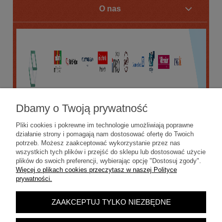
O nas
Dbamy o Twoją prywatność
Pliki cookies i pokrewne im technologie umożliwiają poprawne
działanie strony i pomagają nam dostosować ofertę do Twoich
potrzeb. Możesz zaakceptować wykorzystanie przez nas
wszystkich tych plików i przejść do sklepu lub dostosować użycie
plików do swoich preferencji, wybierając opcję "Dostosuj zgody".
Więcej o plikach cookies przeczytasz w naszej Polityce
prywatności.
ZAAKCEPTUJ TYLKO NIEZBĘDNE
POKAŻ PEŁNĄ WERSJĘ STRONY
Sklep internetowy Shoper.pl