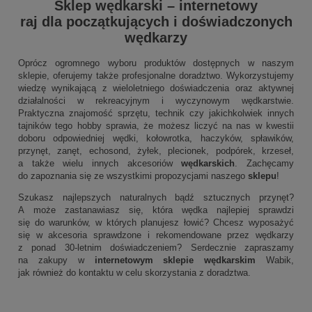
Sklep wędkarski
–
internetowy
raj dla początkujących i doświadczonych
wędkarzy
Oprócz ogromnego wyboru produktów dostępnych w naszym
sklepie, oferujemy także profesjonalne doradztwo. Wykorzystujemy
wiedzę wynikającą z wieloletniego doświadczenia oraz aktywnej
działalności w rekreacyjnym i wyczynowym wędkarstwie.
Praktyczna znajomość sprzętu, technik czy jakichkolwiek innych
tajników tego hobby sprawia, że możesz liczyć na nas w kwestii
doboru odpowiedniej wędki, kołowrotka, haczyków, spławików,
przynęt, zanęt, echosond, żyłek, plecionek, podpórek, krzeseł,
a także wielu innych akcesoriów
wędkarskich
. Zachęcamy
do zapoznania się ze wszystkimi propozycjami naszego
sklepu
!
Szukasz najlepszych naturalnych bądź sztucznych przynęt?
A może zastanawiasz się, która wędka najlepiej sprawdzi
się do warunków, w których planujesz łowić? Chcesz wyposażyć
się w akcesoria sprawdzone i rekomendowane przez wędkarzy
z ponad 30-letnim doświadczeniem? Serdecznie zapraszamy
na zakupy w
internetowym sklepie wędkarskim
Wabik,
jak również do kontaktu w celu skorzystania z doradztwa.