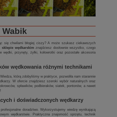
Wabik
ząc się chwilami błogiej ciszy? A może szukasz ciekawszych
m sklepie wędkarskim
znajdziesz dosłownie wszystko, czego
 wędki, przynęty, żyłki, kołowrotki oraz pozostałe akcesoria
ików wędkowania różnymi technikami
t. Wiedza, którą zdobyliśmy w praktyce, pozwoliła nam starannie
arzy. W ofercie znajdziesz szeroki wybór naturalnych oraz
okrowców, spławików, podbieraków, siatek, pontonów, a nawet
!
jących i doświadczonych wędkarzy
profesjonalne doradztwo. Wykorzystujemy wiedzę wynikającą
ynowym wędkarstwie. Praktyczna znajomość sprzętu, technik