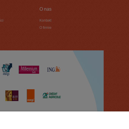
O nas
ści
Kontakt
O firmie