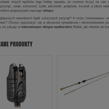
kolwiek innych tajników tego hobby sprawia, że możesz liczyć na nas w
 przynęt, zanęt, echosond, żyłek, plecionek, podpórek, krzeseł, a także wi
ystkimi propozycjami naszego
sklepu
!
jlepszych naturalnych bądź sztucznych przynęt? A może zastanawiasz się,
łowić? Chcesz wyposażyć się w akcesoria sprawdzone i rekomendowane pr
y na zakupy w
internetowym sklepie wędkarskim
Wabik, jak również do kon
CANE PRODUKTY