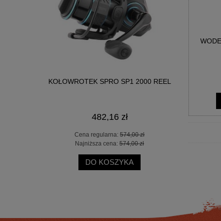
WODE
ER SPOD
KOŁOWROTEK SPRO SP1 2000 REEL
KOŁOWROT
482,16 zł
 zł
Cena regularna:
574,00 zł
Ce
 zł
Najniższa cena:
574,00 zł
Na
DO KOSZYKA