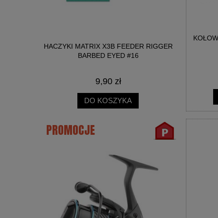
KOŁOWR
IT 3W1
HACZYKI MATRIX X3B FEEDER RIGGER
HACZYKI 
 2MM
BARBED EYED #16
B
LIMAK 25ML
9,90 zł
DO KOSZYKA
PROMOCJE