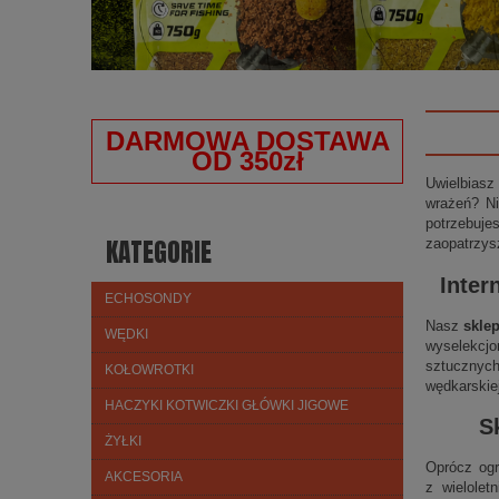
DARMOWA DOSTAWA
OD 350zł
Uwielbiasz
wrażeń? Ni
potrzebuje
KATEGORIE
zaopatrzys
Inter
ECHOSONDY
Nasz
skle
WĘDKI
wyselekcjo
sztucznych
KOŁOWROTKI
wędkarskie
HACZYKI KOTWICZKI GŁÓWKI JIGOWE
S
ŻYŁKI
Oprócz ogr
AKCESORIA
z wielolet