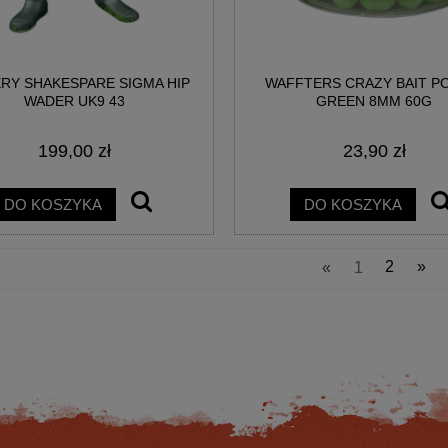
RY SHAKESPARE SIGMA HIP
WAFFTERS CRAZY BAIT 
WADER UK9 43
GREEN 8MM 60G
199,00 zł
23,90 zł
EK SPRO CRX 3000 REEL
KOŁOWROTEK SPRO CRX 4000 RE
DO KOSZYKA
DO KOSZYKA
307,44 zł
315,00 zł
«
1
2
»
na regularna:
366,00 zł
Cena regularna:
375,00 zł
jniższa cena:
366,00 zł
Najniższa cena:
375,00 zł
DO KOSZYKA
DO KOSZYKA