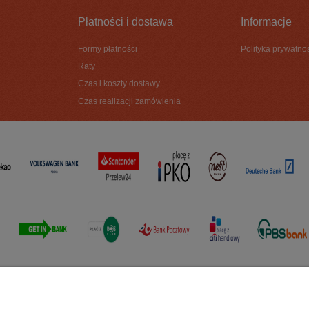
Płatności i dostawa
Informacje
Formy płatności
Polityka prywatno
Raty
Czas i koszty dostawy
Czas realizacji zamówienia