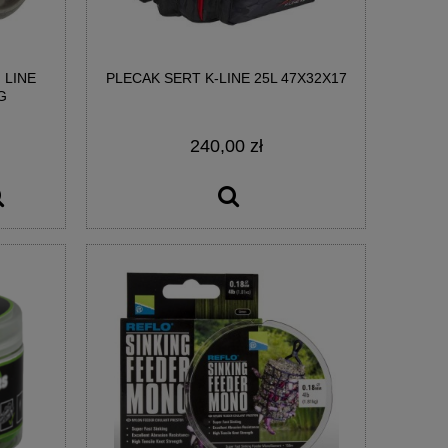
 LINE
PLECAK SERT K-LINE 25L 47X32X17
D
HACZYKI MATRIX X3 POWER CARP EDGE
HACZYKI MATRIX X
G
BARBLESS #10
BARBLE
240,00 zł
9,90 zł
9,9
DO KOSZYKA
DO KO