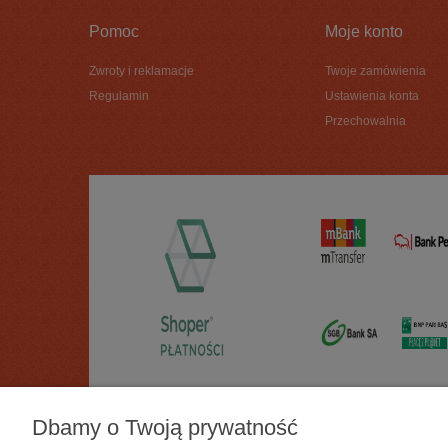
Pomoc
Moje konto
Zwroty i reklamacje
Twoje zamówienia
Regulamin
Ustawienia konta
Przechowalnia
Dbamy o Twoją prywatność