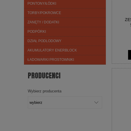
PONTONY/ŁÓDKI
TORBY/POKROWCE
ZE
ZANĘTY / DODATKI
PODPÓRKI
DZIAŁ PODLODOWY
AKUMULATORY ENERBLOCK
ŁADOWARKI PROSTOWNIKI
PRODUCENCI
Wybierz producenta