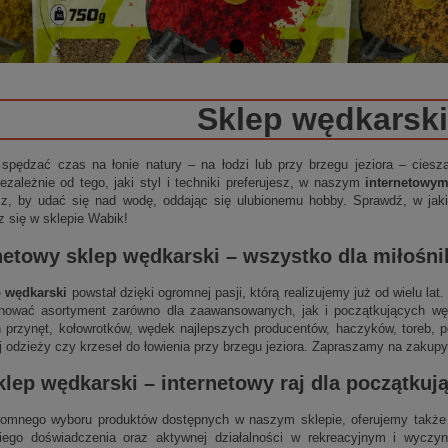
Sklep wędkarski
 spędzać czas na łonie natury – na łodzi lub przy brzegu jeziora – cies
ezależnie od tego, jaki styl i techniki preferujesz, w naszym
internetowy
sz, by udać się nad wodę, oddając się ulubionemu hobby. Sprawdź, w jakie
z się w sklepie Wabik!
netowy sklep wędkarski
– wszystko dla miłośn
p wędkarski
powstał dzięki ogromnej pasji, którą realizujemy już od wielu la
nować asortyment zarówno dla zaawansowanych, jak i początkujących wędk
 przynęt, kołowrotków, wędek najlepszych producentów, haczyków, toreb, p
j odzieży czy krzeseł do łowienia przy brzegu jeziora. Zapraszamy na zakupy
klep wędkarski
–
internetowy
raj dla początku
omnego wyboru produktów dostępnych w naszym sklepie, oferujemy także 
niego doświadczenia oraz aktywnej działalności w rekreacyjnym i wycz