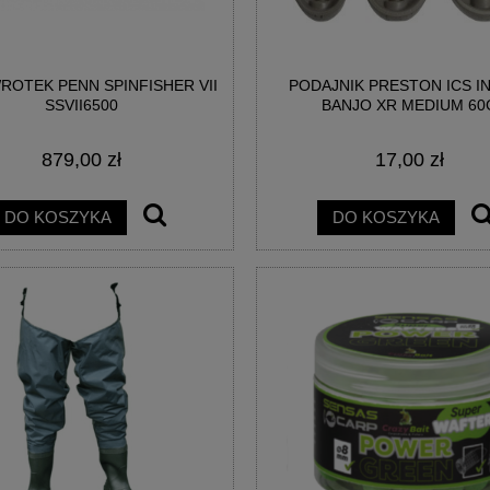
OTEK PENN SPINFISHER VII
PODAJNIK PRESTON ICS IN
MATRIX X7 CARP METHOD
HACZYKI MATRIX X7 CARP METHO
SSVII6500
BANJO XR MEDIUM 60
ARBLESS EYED #12
BARBLESS EYED #14
879,00 zł
17,00 zł
9,90 zł
9,90 zł
DO KOSZYKA
DO KOSZYKA
DO KOSZYKA
DO KOSZYKA