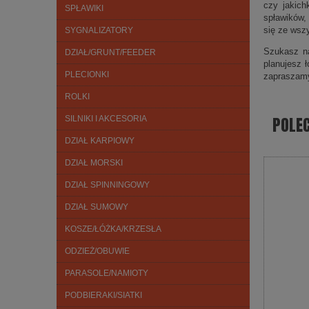
czy jakich
SPŁAWIKI
spławików,
się ze wsz
SYGNALIZATORY
Szukasz na
DZIAŁ/GRUNT/FEEDER
planujesz 
PLECIONKI
zapraszam
ROLKI
POLE
SILNIKI I AKCESORIA
DZIAŁ KARPIOWY
DZIAŁ MORSKI
DZIAŁ SPINNINGOWY
DZIAŁ SUMOWY
KOSZE/ŁÓŻKA/KRZESŁA
ODZIEŻ/OBUWIE
PARASOLE/NAMIOTY
PODBIERAKI/SIATKI