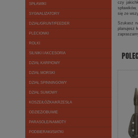
czy jakich
SPŁAWIKI
spławików,
się ze wsz
SYGNALIZATORY
Szukasz na
DZIAŁ/GRUNT/FEEDER
planujesz 
PLECIONKI
zapraszam
ROLKI
POLE
SILNIKI I AKCESORIA
DZIAŁ KARPIOWY
DZIAŁ MORSKI
DZIAŁ SPINNINGOWY
DZIAŁ SUMOWY
KOSZE/ŁÓŻKA/KRZESŁA
ODZIEŻ/OBUWIE
PARASOLE/NAMIOTY
PODBIERAKI/SIATKI