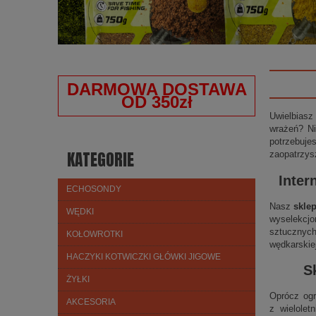
DARMOWA DOSTAWA
OD 350zł
Uwielbiasz
wrażeń? Ni
potrzebuje
KATEGORIE
zaopatrzys
Inter
ECHOSONDY
Nasz
skle
WĘDKI
wyselekcjo
sztucznych
KOŁOWROTKI
wędkarskie
HACZYKI KOTWICZKI GŁÓWKI JIGOWE
S
ŻYŁKI
Oprócz ogr
AKCESORIA
z wielolet