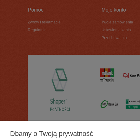
Pomoc
Moje konto
Zwroty i reklamacje
Twoje zamówienia
Regulamin
Ustawienia konta
Przechowalnia
Dbamy o Twoją prywatność