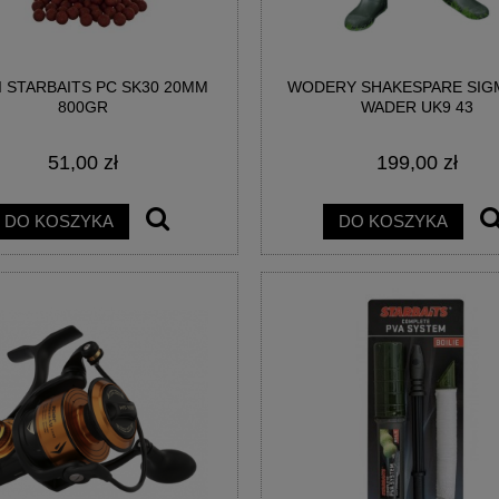
I STARBAITS PC SK30 20MM
WODERY SHAKESPARE SIGM
AWIK YORK 0709 2G
BUTY GUMOWCE LEMIGO SUPER LEK
800GR
WADER UK9 43
51,00 zł
199,00 zł
9,90 zł
119,90 zł
DO KOSZYKA
DO KOSZYKA
DO KOSZYKA
DO KOSZYKA