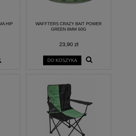
A HIP
WAFFTERS CRAZY BAIT POWER
KIE
BUTY GUMOWCE LEMIGO SUPER LEKKIE
DZWONECZEK YOR
GREEN 8MM 60G
23,90 zł
119,90 zł
1,5
DO KOSZYKA
DO KOSZYKA
DO KO