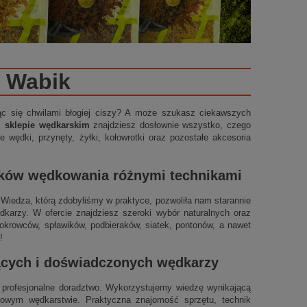
Wabik
ząc się chwilami błogiej ciszy? A może szukasz ciekawszych
m sklepie wędkarskim
znajdziesz dosłownie wszystko, czego
 wędki, przynęty, żyłki, kołowrotki oraz pozostałe akcesoria
ików wędkowania różnymi technikami
t. Wiedza, którą zdobyliśmy w praktyce, pozwoliła nam starannie
arzy. W ofercie znajdziesz szeroki wybór naturalnych oraz
okrowców, spławików, podbieraków, siatek, pontonów, a nawet
!
jących i doświadczonych wędkarzy
profesjonalne doradztwo. Wykorzystujemy wiedzę wynikającą
ynowym wędkarstwie. Praktyczna znajomość sprzętu, technik