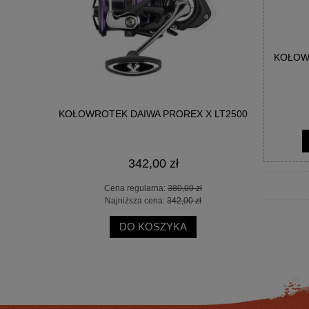
KOŁOWR
3000LTD
KOŁOWROTEK DAIWA PROREX X LT2500
PODBIERA
342,00 zł
 zł
Cena regularna:
380,00 zł
Ce
 zł
Najniższa cena:
342,00 zł
Na
DO KOSZYKA