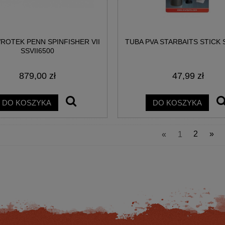
OTEK PENN SPINFISHER VII
TUBA PVA STARBAITS STICK
SSVII6500
879,00 zł
47,99 zł
K DAIWA PROREX WADING
KOŁOWROTEK DAIWA BG MQ 6000D
NET 55X45
DO KOSZYKA
DO KOSZYKA
274,56 zł
1 170,00 zł
«
1
2
»
na regularna:
305,07 zł
Cena regularna:
1 300,00 zł
jniższa cena:
274,56 zł
Najniższa cena:
1 170,00 zł
DO KOSZYKA
DO KOSZYKA