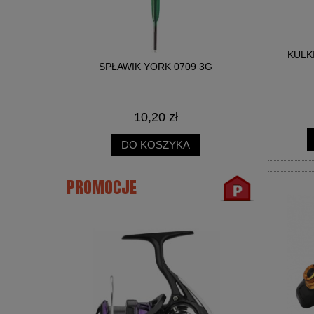
KULK
 3G
SPŁAWIK YORK 0709 3G
SPŁ
10,20 zł
DO KOSZYKA
PROMOCJE