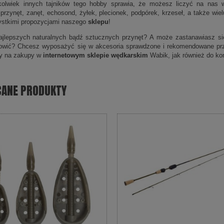
kolwiek innych tajników tego hobby sprawia, że możesz liczyć na nas w
 przynęt, zanęt, echosond, żyłek, plecionek, podpórek, krzeseł, a także wi
ystkimi propozycjami naszego
sklepu
!
jlepszych naturalnych bądź sztucznych przynęt? A może zastanawiasz się,
łowić? Chcesz wyposażyć się w akcesoria sprawdzone i rekomendowane pr
y na zakupy w
internetowym sklepie wędkarskim
Wabik, jak również do kon
CANE PRODUKTY