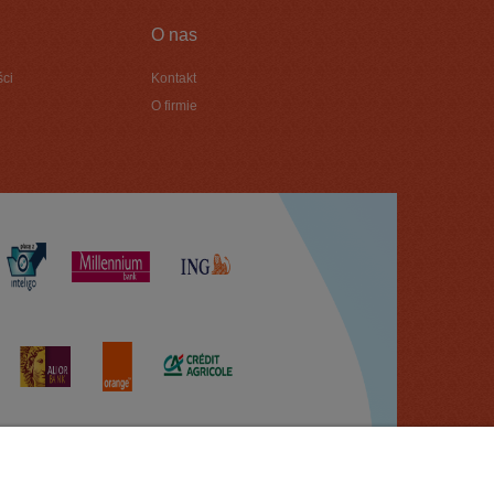
O nas
ści
Kontakt
O firmie