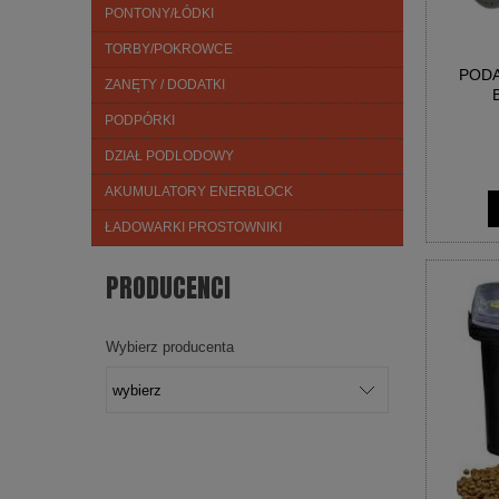
PONTONY/ŁÓDKI
TORBY/POKROWCE
PODA
ZANĘTY / DODATKI
PODPÓRKI
DZIAŁ PODLODOWY
AKUMULATORY ENERBLOCK
ŁADOWARKI PROSTOWNIKI
PRODUCENCI
Wybierz producenta