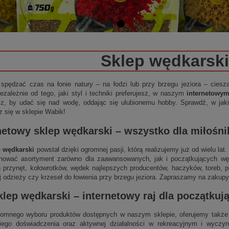
Sklep wędkarski
 spędzać czas na łonie natury – na łodzi lub przy brzegu jeziora – cies
ezależnie od tego, jaki styl i techniki preferujesz, w naszym
internetowy
sz, by udać się nad wodę, oddając się ulubionemu hobby. Sprawdź, w jakie
z się w sklepie Wabik!
netowy sklep wędkarski
– wszystko dla miłośn
p wędkarski
powstał dzięki ogromnej pasji, którą realizujemy już od wielu la
nować asortyment zarówno dla zaawansowanych, jak i początkujących wędk
 przynęt, kołowrotków, wędek najlepszych producentów, haczyków, toreb, p
j odzieży czy krzeseł do łowienia przy brzegu jeziora. Zapraszamy na zakupy
klep wędkarski
–
internetowy
raj dla początku
omnego wyboru produktów dostępnych w naszym sklepie, oferujemy także 
niego doświadczenia oraz aktywnej działalności w rekreacyjnym i wycz