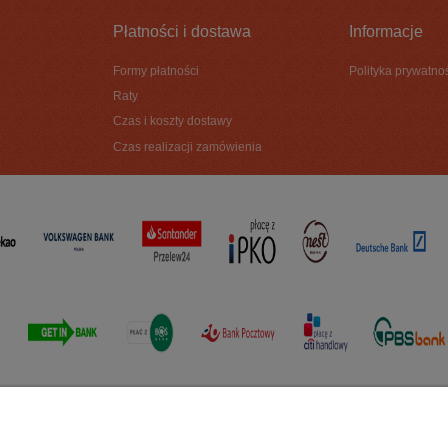
Płatności i dostawa
Informacje
Formy płatności
Polityka prywatno
Raty
Czas i koszty dostawy
Czas realizacji zamówienia