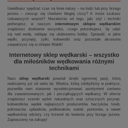
Uwielbiasz spędzać czas na łonie natury – na łodzi lub przy brzegu
jeziora – ciesząc się chwilami błogiej ciszy? A może szukasz
ciekawszych wrażeń? Niezależnie od tego, jaki styl i techniki
preferujesz, w naszym
internetowym sklepie wędkarskim
znajdziesz dosłownie wszystko, czego potrzebujesz, by udać
się nad wodę, oddając się ulubionemu hobby. Sprawdź, w jakie
wędki, przynęty, żyłki, kołowrotki oraz pozostałe akcesoria
zaopatrzysz się w sklepie Wabik!
Internetowy sklep wędkarski
– wszystko
dla miłośników wędkowania różnymi
technikami
Nasz
sklep wędkarski
powstał dzięki ogromnej pasji, którą
realizujemy już od wielu lat. Wiedza, którą zdobyliśmy w praktyce,
pozwoliła nam starannie wyselekcjonować asortyment zarówno
dla zaawansowanych, jak i początkujących wędkarzy. W ofercie
znajdziesz szeroki wybór naturalnych oraz sztucznych przynęt,
kołowrotków, wędek najlepszych producentów, haczyków, toreb,
pokrowców, spławików, podbieraków, siatek, pontonów, a nawet
wędkarskiej odzieży czy krzeseł do łowienia przy brzegu jeziora.
Zapraszamy na zakupy!