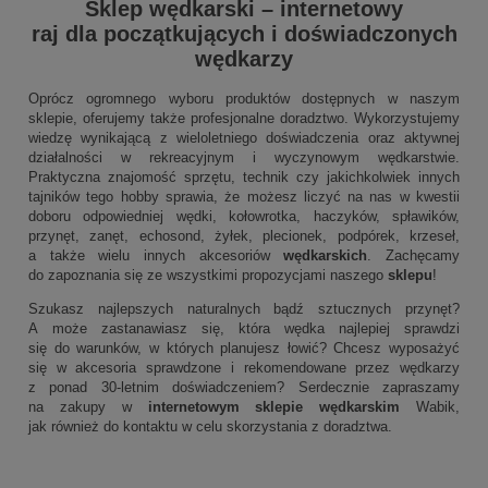
Sklep wędkarski
–
internetowy
raj dla początkujących i doświadczonych
wędkarzy
Oprócz ogromnego wyboru produktów dostępnych w naszym
sklepie, oferujemy także profesjonalne doradztwo. Wykorzystujemy
wiedzę wynikającą z wieloletniego doświadczenia oraz aktywnej
działalności w rekreacyjnym i wyczynowym wędkarstwie.
Praktyczna znajomość sprzętu, technik czy jakichkolwiek innych
tajników tego hobby sprawia, że możesz liczyć na nas w kwestii
doboru odpowiedniej wędki, kołowrotka, haczyków, spławików,
przynęt, zanęt, echosond, żyłek, plecionek, podpórek, krzeseł,
a także wielu innych akcesoriów
wędkarskich
. Zachęcamy
do zapoznania się ze wszystkimi propozycjami naszego
sklepu
!
Szukasz najlepszych naturalnych bądź sztucznych przynęt?
A może zastanawiasz się, która wędka najlepiej sprawdzi
się do warunków, w których planujesz łowić? Chcesz wyposażyć
się w akcesoria sprawdzone i rekomendowane przez wędkarzy
z ponad 30-letnim doświadczeniem? Serdecznie zapraszamy
na zakupy w
internetowym sklepie wędkarskim
Wabik,
jak również do kontaktu w celu skorzystania z doradztwa.