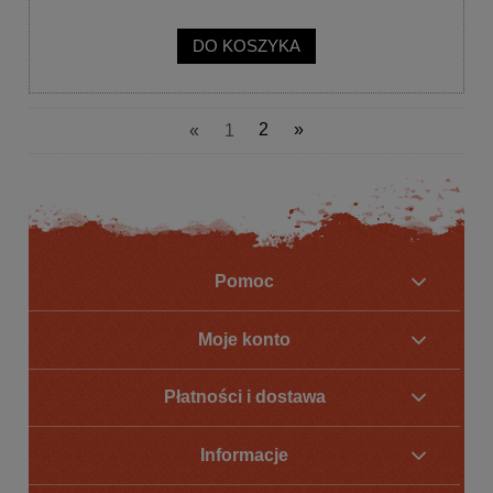
DO KOSZYKA
«
1
2
»
Pomoc
Moje konto
Płatności i dostawa
Informacje