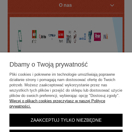
O nas
Dbamy o Twoją prywatność
Pliki cookies i pokrewne im technologie umożliwiają poprawne
działanie strony i pomagają nam dostosować ofertę do Twoich
potrzeb. Możesz zaakceptować wykorzystanie przez nas
wszystkich tych plików i przejść do sklepu lub dostosować użycie
plików do swoich preferencji, wybierając opcję "Dostosuj zgody".
Więcej o plikach cookies przeczytasz w naszej Polityce
prywatności.
ZAAKCEPTUJ TYLKO NIEZBĘDNE
POKAŻ PEŁNĄ WERSJĘ STRONY
Sklep internetowy Shoper.pl