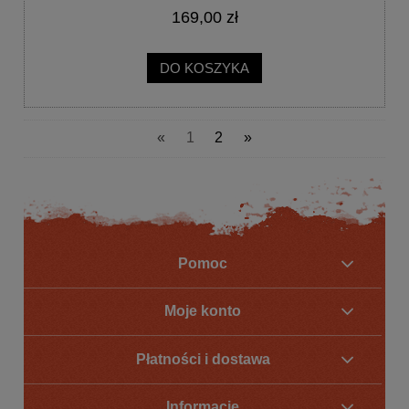
169,00 zł
DO KOSZYKA
«
1
2
»
Pomoc
Moje konto
Płatności i dostawa
Informacje