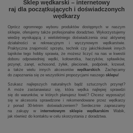
Sklep wędkarski
–
internetowy
raj dla początkujących i doświadczonych
wędkarzy
Oprócz ogromnego wyboru produktów dostępnych w naszym
sklepie, oferujemy także profesjonalne doradztwo. Wykorzystujemy
wiedzę wynikającą z wieloletniego doświadczenia oraz aktywnej
działalności w rekreacyjnym i wyczynowym wędkarstwie.
Praktyczna znajomość sprzętu, technik czy jakichkolwiek innych
tajników tego hobby sprawia, że możesz liczyć na nas w kwestii
doboru odpowiedniej wędki, kołowrotka, haczyków, spławików,
przynęt, zanęt, echosond, żyłek, plecionek, podpórek, krzeseł,
a także wielu innych akcesoriów
wędkarskich
. Zachęcamy
do zapoznania się ze wszystkimi propozycjami naszego
sklepu
!
Szukasz najlepszych naturalnych bądź sztucznych przynęt?
A może zastanawiasz się, która wędka najlepiej sprawdzi
się do warunków, w których planujesz łowić? Chcesz wyposażyć
się w akcesoria sprawdzone i rekomendowane przez wędkarzy
z ponad 30-letnim doświadczeniem? Serdecznie zapraszamy
na zakupy w
internetowym sklepie wędkarskim
Wabik,
jak również do kontaktu w celu skorzystania z doradztwa.