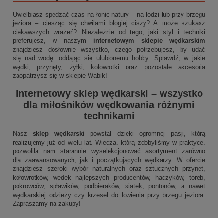
Uwielbiasz spędzać czas na łonie natury – na łodzi lub przy brzegu
jeziora – ciesząc się chwilami błogiej ciszy? A może szukasz
ciekawszych wrażeń? Niezależnie od tego, jaki styl i techniki
preferujesz, w naszym
internetowym sklepie wędkarskim
znajdziesz dosłownie wszystko, czego potrzebujesz, by udać
się nad wodę, oddając się ulubionemu hobby. Sprawdź, w jakie
wędki, przynęty, żyłki, kołowrotki oraz pozostałe akcesoria
zaopatrzysz się w sklepie Wabik!
Internetowy sklep wędkarski
– wszystko
dla miłośników wędkowania różnymi
technikami
Nasz
sklep wędkarski
powstał dzięki ogromnej pasji, którą
realizujemy już od wielu lat. Wiedza, którą zdobyliśmy w praktyce,
pozwoliła nam starannie wyselekcjonować asortyment zarówno
dla zaawansowanych, jak i początkujących wędkarzy. W ofercie
znajdziesz szeroki wybór naturalnych oraz sztucznych przynęt,
kołowrotków, wędek najlepszych producentów, haczyków, toreb,
pokrowców, spławików, podbieraków, siatek, pontonów, a nawet
wędkarskiej odzieży czy krzeseł do łowienia przy brzegu jeziora.
Zapraszamy na zakupy!