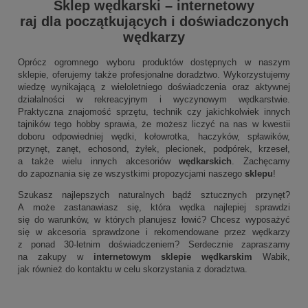
Sklep wędkarski
–
internetowy
raj dla początkujących i doświadczonych
wędkarzy
Oprócz ogromnego wyboru produktów dostępnych w naszym
sklepie, oferujemy także profesjonalne doradztwo. Wykorzystujemy
wiedzę wynikającą z wieloletniego doświadczenia oraz aktywnej
działalności w rekreacyjnym i wyczynowym wędkarstwie.
Praktyczna znajomość sprzętu, technik czy jakichkolwiek innych
tajników tego hobby sprawia, że możesz liczyć na nas w kwestii
doboru odpowiedniej wędki, kołowrotka, haczyków, spławików,
przynęt, zanęt, echosond, żyłek, plecionek, podpórek, krzeseł,
a także wielu innych akcesoriów
wędkarskich
. Zachęcamy
do zapoznania się ze wszystkimi propozycjami naszego
sklepu
!
Szukasz najlepszych naturalnych bądź sztucznych przynęt?
A może zastanawiasz się, która wędka najlepiej sprawdzi
się do warunków, w których planujesz łowić? Chcesz wyposażyć
się w akcesoria sprawdzone i rekomendowane przez wędkarzy
z ponad 30-letnim doświadczeniem? Serdecznie zapraszamy
na zakupy w
internetowym sklepie wędkarskim
Wabik,
jak również do kontaktu w celu skorzystania z doradztwa.