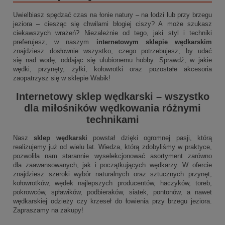
Uwielbiasz spędzać czas na łonie natury – na łodzi lub przy brzegu
jeziora – ciesząc się chwilami błogiej ciszy? A może szukasz
ciekawszych wrażeń? Niezależnie od tego, jaki styl i techniki
preferujesz, w naszym
internetowym sklepie wędkarskim
znajdziesz dosłownie wszystko, czego potrzebujesz, by udać
się nad wodę, oddając się ulubionemu hobby. Sprawdź, w jakie
wędki, przynęty, żyłki, kołowrotki oraz pozostałe akcesoria
zaopatrzysz się w sklepie Wabik!
Internetowy sklep wędkarski
– wszystko
dla miłośników wędkowania różnymi
technikami
Nasz
sklep wędkarski
powstał dzięki ogromnej pasji, którą
realizujemy już od wielu lat. Wiedza, którą zdobyliśmy w praktyce,
pozwoliła nam starannie wyselekcjonować asortyment zarówno
dla zaawansowanych, jak i początkujących wędkarzy. W ofercie
znajdziesz szeroki wybór naturalnych oraz sztucznych przynęt,
kołowrotków, wędek najlepszych producentów, haczyków, toreb,
pokrowców, spławików, podbieraków, siatek, pontonów, a nawet
wędkarskiej odzieży czy krzeseł do łowienia przy brzegu jeziora.
Zapraszamy na zakupy!