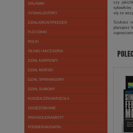
czy jakich
SPŁAWIKI
spławików,
się ze wsz
SYGNALIZATORY
Szukasz na
DZIAŁ/GRUNT/FEEDER
planujesz 
PLECIONKI
zapraszam
ROLKI
POLE
SILNIKI I AKCESORIA
DZIAŁ KARPIOWY
DZIAŁ MORSKI
DZIAŁ SPINNINGOWY
DZIAŁ SUMOWY
KOSZE/ŁÓŻKA/KRZESŁA
ODZIEŻ/OBUWIE
PARASOLE/NAMIOTY
PODBIERAKI/SIATKI