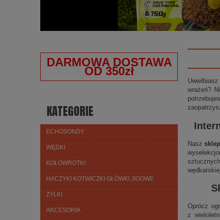
DARMOWA DOSTAWA
OD 350zł
Uwielbiasz
wrażeń? Ni
potrzebuje
KATEGORIE
zaopatrzys
Inter
ECHOSONDY
Nasz
skle
WĘDKI
wyselekcjo
sztucznych
KOŁOWROTKI
wędkarskie
HACZYKI KOTWICZKI GŁÓWKI JIGOWE
S
ŻYŁKI
Oprócz ogr
AKCESORIA
z wielolet