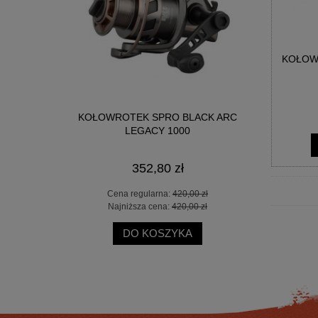
KOŁOWR
L 10-30G
KOŁOWROTEK SPRO BLACK ARC
WĘDKA O
LEGACY 1000
352,80 zł
 zł
Cena regularna:
420,00 zł
Ce
 zł
Najniższa cena:
420,00 zł
Na
DO KOSZYKA