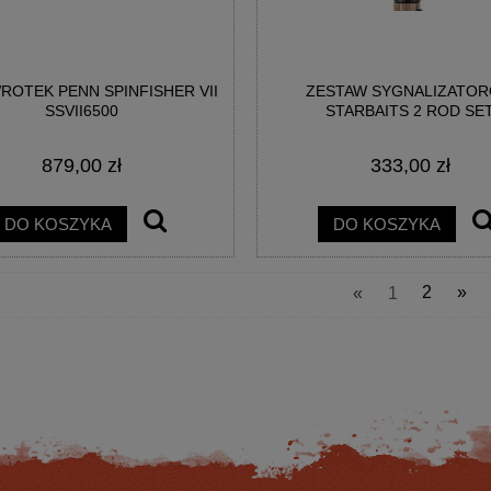
OTEK PENN SPINFISHER VII
ZESTAW SYGNALIZATO
SSVII6500
STARBAITS 2 ROD SE
879,00 zł
333,00 zł
KUMA G-CONTROL 15-40G
KOŁOWROTEK SPRO MIMIC 2.0 20
243CM 2SEC
REEL
DO KOSZYKA
DO KOSZYKA
230,74 zł
129,36 zł
«
1
2
»
na regularna:
278,00 zł
Cena regularna:
154,00 zł
jniższa cena:
278,00 zł
Najniższa cena:
154,00 zł
DO KOSZYKA
DO KOSZYKA