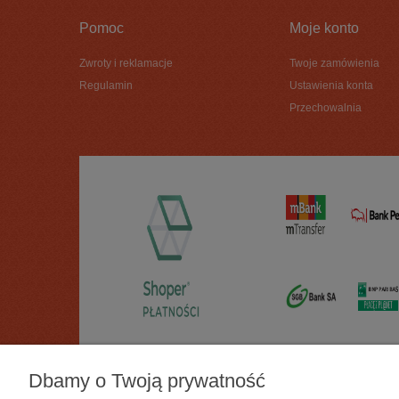
Pomoc
Moje konto
Zwroty i reklamacje
Twoje zamówienia
Regulamin
Ustawienia konta
Przechowalnia
Dbamy o Twoją prywatność