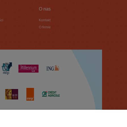
O nas
ści
Kontakt
O firmie