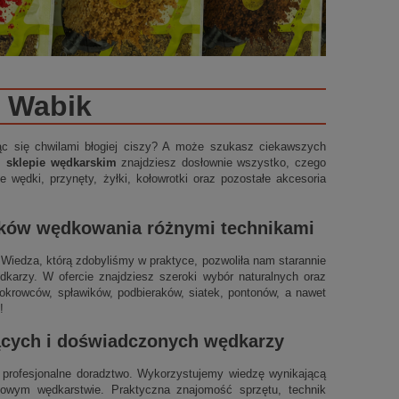
Wabik
ząc się chwilami błogiej ciszy? A może szukasz ciekawszych
m sklepie wędkarskim
znajdziesz dosłownie wszystko, czego
 wędki, przynęty, żyłki, kołowrotki oraz pozostałe akcesoria
ików wędkowania różnymi technikami
t. Wiedza, którą zdobyliśmy w praktyce, pozwoliła nam starannie
arzy. W ofercie znajdziesz szeroki wybór naturalnych oraz
okrowców, spławików, podbieraków, siatek, pontonów, a nawet
!
jących i doświadczonych wędkarzy
profesjonalne doradztwo. Wykorzystujemy wiedzę wynikającą
ynowym wędkarstwie. Praktyczna znajomość sprzętu, technik