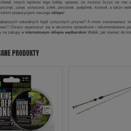
kolwiek innych tajników tego hobby sprawia, że możesz liczyć na nas w
 przynęt, zanęt, echosond, żyłek, plecionek, podpórek, krzeseł, a także wi
ystkimi propozycjami naszego
sklepu
!
jlepszych naturalnych bądź sztucznych przynęt? A może zastanawiasz się,
łowić? Chcesz wyposażyć się w akcesoria sprawdzone i rekomendowane pr
y na zakupy w
internetowym sklepie wędkarskim
Wabik, jak również do kon
CANE PRODUKTY