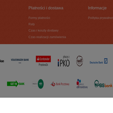
Płatności i dostawa
Informacje
Formy płatności
Polityka prywatno
Raty
Czas i koszty dostawy
Czas realizacji zamówienia