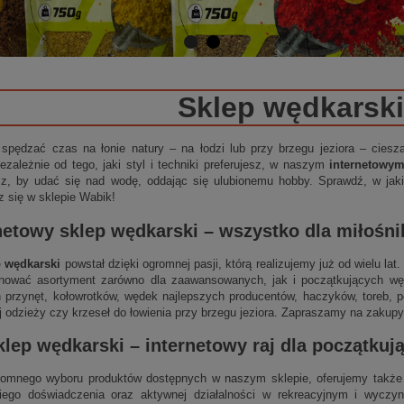
Sklep wędkarski
 spędzać czas na łonie natury – na łodzi lub przy brzegu jeziora – cies
ezależnie od tego, jaki styl i techniki preferujesz, w naszym
internetowy
sz, by udać się nad wodę, oddając się ulubionemu hobby. Sprawdź, w jakie
z się w sklepie Wabik!
netowy sklep wędkarski
– wszystko dla miłośn
p wędkarski
powstał dzięki ogromnej pasji, którą realizujemy już od wielu la
nować asortyment zarówno dla zaawansowanych, jak i początkujących wędk
 przynęt, kołowrotków, wędek najlepszych producentów, haczyków, toreb, p
j odzieży czy krzeseł do łowienia przy brzegu jeziora. Zapraszamy na zakupy
klep wędkarski
–
internetowy
raj dla początku
omnego wyboru produktów dostępnych w naszym sklepie, oferujemy także 
niego doświadczenia oraz aktywnej działalności w rekreacyjnym i wycz