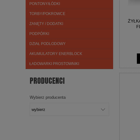
PONTONY/ŁÓDKI
TORBY/POKROWCE
ŻYŁK
ZANĘTY / DODATKI
F
PODPÓRKI
DZIAŁ PODLODOWY
AKUMULATORY ENERBLOCK
ŁADOWARKI PROSTOWNIKI
PRODUCENCI
Wybierz producenta