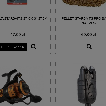
VA STARBAITS STICK SYSTEM
PELLET STARBAITS PRO B
AINBOW EGG WAFTERS
BIG POISON EGG WAFTERS -
NUT 2KG
EGGESTREME
EGGESTREME FISHING
47,99 zł
69,00 zł
21,00 zł
21,00 zł
DO KOSZYKA
DO KOSZYKA
DO KOSZYKA