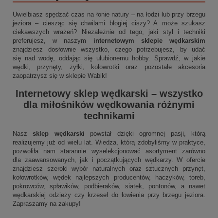
Uwielbiasz spędzać czas na łonie natury – na łodzi lub przy brzegu
jeziora – ciesząc się chwilami błogiej ciszy? A może szukasz
ciekawszych wrażeń? Niezależnie od tego, jaki styl i techniki
preferujesz, w naszym
internetowym sklepie wędkarskim
znajdziesz dosłownie wszystko, czego potrzebujesz, by udać
się nad wodę, oddając się ulubionemu hobby. Sprawdź, w jakie
wędki, przynęty, żyłki, kołowrotki oraz pozostałe akcesoria
zaopatrzysz się w sklepie Wabik!
Internetowy sklep wędkarski
– wszystko
dla miłośników wędkowania różnymi
technikami
Nasz
sklep wędkarski
powstał dzięki ogromnej pasji, którą
realizujemy już od wielu lat. Wiedza, którą zdobyliśmy w praktyce,
pozwoliła nam starannie wyselekcjonować asortyment zarówno
dla zaawansowanych, jak i początkujących wędkarzy. W ofercie
znajdziesz szeroki wybór naturalnych oraz sztucznych przynęt,
kołowrotków, wędek najlepszych producentów, haczyków, toreb,
pokrowców, spławików, podbieraków, siatek, pontonów, a nawet
wędkarskiej odzieży czy krzeseł do łowienia przy brzegu jeziora.
Zapraszamy na zakupy!