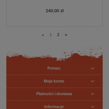
240,00 zł
«
1
2
»
Pomoc
Moje konto
Płatności i dostawa
Informacje