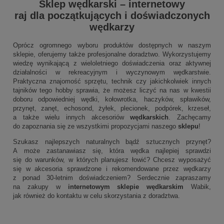
Sklep wędkarski
–
internetowy
raj dla początkujących i doświadczonych
wędkarzy
Oprócz ogromnego wyboru produktów dostępnych w naszym
sklepie, oferujemy także profesjonalne doradztwo. Wykorzystujemy
wiedzę wynikającą z wieloletniego doświadczenia oraz aktywnej
działalności w rekreacyjnym i wyczynowym wędkarstwie.
Praktyczna znajomość sprzętu, technik czy jakichkolwiek innych
tajników tego hobby sprawia, że możesz liczyć na nas w kwestii
doboru odpowiedniej wędki, kołowrotka, haczyków, spławików,
przynęt, zanęt, echosond, żyłek, plecionek, podpórek, krzeseł,
a także wielu innych akcesoriów
wędkarskich
. Zachęcamy
do zapoznania się ze wszystkimi propozycjami naszego
sklepu
!
Szukasz najlepszych naturalnych bądź sztucznych przynęt?
A może zastanawiasz się, która wędka najlepiej sprawdzi
się do warunków, w których planujesz łowić? Chcesz wyposażyć
się w akcesoria sprawdzone i rekomendowane przez wędkarzy
z ponad 30-letnim doświadczeniem? Serdecznie zapraszamy
na zakupy w
internetowym sklepie wędkarskim
Wabik,
jak również do kontaktu w celu skorzystania z doradztwa.