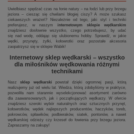
Uwielbiasz spędzać czas na łonie natury – na łodzi lub przy brzegu
jeziora – ciesząc się chwilami błogiej ciszy? A może szukasz
ciekawszych wrażeń? Niezależnie od tego, jaki styl i techniki
preferujesz, w naszym
internetowym sklepie wędkarskim
znajdziesz dosłownie wszystko, czego potrzebujesz, by udać
się nad wodę, oddając się ulubionemu hobby. Sprawdź, w jakie
wędki, przynęty, żyłki, kołowrotki oraz pozostałe akcesoria
zaopatrzysz się w sklepie Wabik!
Internetowy sklep wędkarski
– wszystko
dla miłośników wędkowania różnymi
technikami
Nasz
sklep wędkarski
powstał dzięki ogromnej pasji, którą
realizujemy już od wielu lat. Wiedza, którą zdobyliśmy w praktyce,
pozwoliła nam starannie wyselekcjonować asortyment zarówno
dla zaawansowanych, jak i początkujących wędkarzy. W ofercie
znajdziesz szeroki wybór naturalnych oraz sztucznych przynęt,
kołowrotków, wędek najlepszych producentów, haczyków, toreb,
pokrowców, spławików, podbieraków, siatek, pontonów, a nawet
wędkarskiej odzieży czy krzeseł do łowienia przy brzegu jeziora.
Zapraszamy na zakupy!