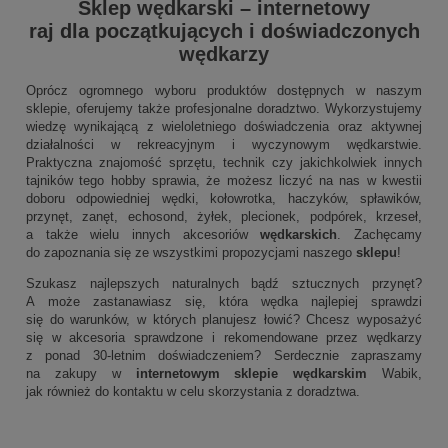
Sklep wędkarski
–
internetowy
raj dla początkujących i doświadczonych
wędkarzy
Oprócz ogromnego wyboru produktów dostępnych w naszym
sklepie, oferujemy także profesjonalne doradztwo. Wykorzystujemy
wiedzę wynikającą z wieloletniego doświadczenia oraz aktywnej
działalności w rekreacyjnym i wyczynowym wędkarstwie.
Praktyczna znajomość sprzętu, technik czy jakichkolwiek innych
tajników tego hobby sprawia, że możesz liczyć na nas w kwestii
doboru odpowiedniej wędki, kołowrotka, haczyków, spławików,
przynęt, zanęt, echosond, żyłek, plecionek, podpórek, krzeseł,
a także wielu innych akcesoriów
wędkarskich
. Zachęcamy
do zapoznania się ze wszystkimi propozycjami naszego
sklepu
!
Szukasz najlepszych naturalnych bądź sztucznych przynęt?
A może zastanawiasz się, która wędka najlepiej sprawdzi
się do warunków, w których planujesz łowić? Chcesz wyposażyć
się w akcesoria sprawdzone i rekomendowane przez wędkarzy
z ponad 30-letnim doświadczeniem? Serdecznie zapraszamy
na zakupy w
internetowym sklepie wędkarskim
Wabik,
jak również do kontaktu w celu skorzystania z doradztwa.