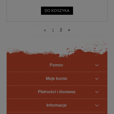
DO KOSZYKA
«
1
2
»
Pomoc
Moje konto
Płatności i dostawa
Informacje