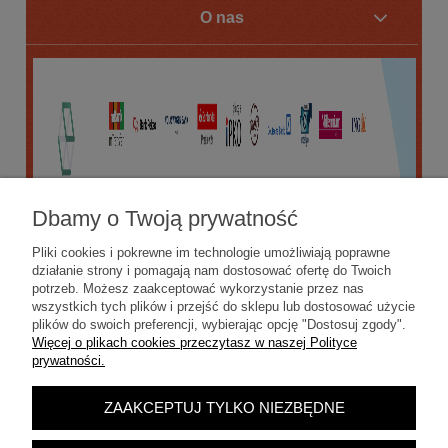
O nas
Dbamy o Twoją prywatność
Pliki cookies i pokrewne im technologie umożliwiają poprawne
działanie strony i pomagają nam dostosować ofertę do Twoich
potrzeb. Możesz zaakceptować wykorzystanie przez nas
wszystkich tych plików i przejść do sklepu lub dostosować użycie
plików do swoich preferencji, wybierając opcję "Dostosuj zgody".
Więcej o plikach cookies przeczytasz w naszej Polityce
prywatności.
ZAAKCEPTUJ TYLKO NIEZBĘDNE
POKAŻ PEŁNĄ WERSJĘ STRONY
Sklep internetowy Shoper.pl