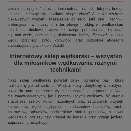
Uwielbiasz spędzać czas na łonie natury – na łodzi lub przy brzegu
jeziora – ciesząc się chwilami błogiej ciszy? A może szukasz
ciekawszych wrażeń? Niezależnie od tego, jaki styl i techniki
preferujesz, w naszym
internetowym sklepie wędkarskim
znajdziesz dosłownie wszystko, czego potrzebujesz, by udać
się nad wodę, oddając się ulubionemu hobby. Sprawdź, w jakie
wędki, przynęty, żyłki, kołowrotki oraz pozostałe akcesoria
zaopatrzysz się w sklepie Wabik!
Internetowy sklep wędkarski
– wszystko
dla miłośników wędkowania różnymi
technikami
Nasz
sklep wędkarski
powstał dzięki ogromnej pasji, którą
realizujemy już od wielu lat. Wiedza, którą zdobyliśmy w praktyce,
pozwoliła nam starannie wyselekcjonować asortyment zarówno
dla zaawansowanych, jak i początkujących wędkarzy. W ofercie
znajdziesz szeroki wybór naturalnych oraz sztucznych przynęt,
kołowrotków, wędek najlepszych producentów, haczyków, toreb,
pokrowców, spławików, podbieraków, siatek, pontonów, a nawet
wędkarskiej odzieży czy krzeseł do łowienia przy brzegu jeziora.
Zapraszamy na zakupy!