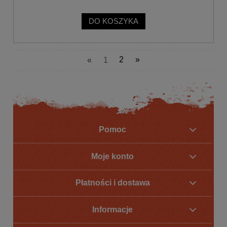
DO KOSZYKA
«
1
2
»
Pomoc
Moje konto
Płatności i dostawa
Informacje