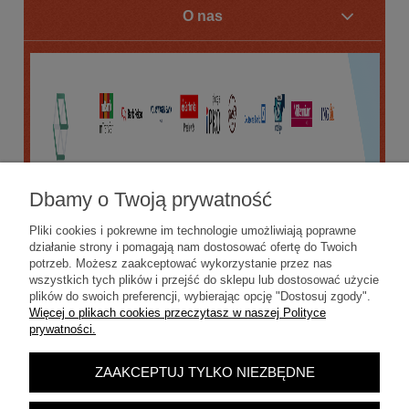
O nas
Dbamy o Twoją prywatność
Pliki cookies i pokrewne im technologie umożliwiają poprawne
działanie strony i pomagają nam dostosować ofertę do Twoich
potrzeb. Możesz zaakceptować wykorzystanie przez nas
wszystkich tych plików i przejść do sklepu lub dostosować użycie
plików do swoich preferencji, wybierając opcję "Dostosuj zgody".
Więcej o plikach cookies przeczytasz w naszej Polityce
prywatności.
ZAAKCEPTUJ TYLKO NIEZBĘDNE
POKAŻ PEŁNĄ WERSJĘ STRONY
Sklep internetowy Shoper.pl