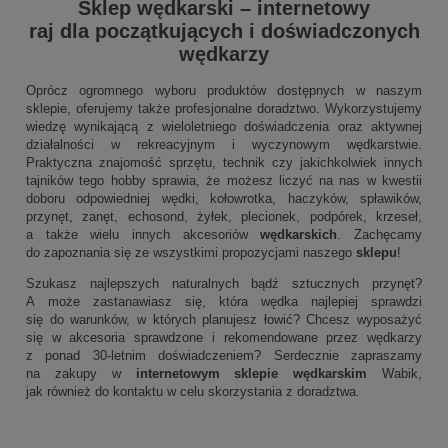
Sklep wędkarski
–
internetowy
raj dla początkujących i doświadczonych
wędkarzy
Oprócz ogromnego wyboru produktów dostępnych w naszym
sklepie, oferujemy także profesjonalne doradztwo. Wykorzystujemy
wiedzę wynikającą z wieloletniego doświadczenia oraz aktywnej
działalności w rekreacyjnym i wyczynowym wędkarstwie.
Praktyczna znajomość sprzętu, technik czy jakichkolwiek innych
tajników tego hobby sprawia, że możesz liczyć na nas w kwestii
doboru odpowiedniej wędki, kołowrotka, haczyków, spławików,
przynęt, zanęt, echosond, żyłek, plecionek, podpórek, krzeseł,
a także wielu innych akcesoriów
wędkarskich
. Zachęcamy
do zapoznania się ze wszystkimi propozycjami naszego
sklepu
!
Szukasz najlepszych naturalnych bądź sztucznych przynęt?
A może zastanawiasz się, która wędka najlepiej sprawdzi
się do warunków, w których planujesz łowić? Chcesz wyposażyć
się w akcesoria sprawdzone i rekomendowane przez wędkarzy
z ponad 30-letnim doświadczeniem? Serdecznie zapraszamy
na zakupy w
internetowym sklepie wędkarskim
Wabik,
jak również do kontaktu w celu skorzystania z doradztwa.