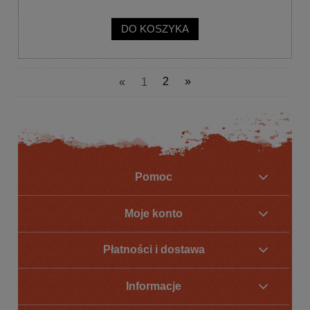
DO KOSZYKA
«
1
2
»
Pomoc
Moje konto
Płatności i dostawa
Informacje