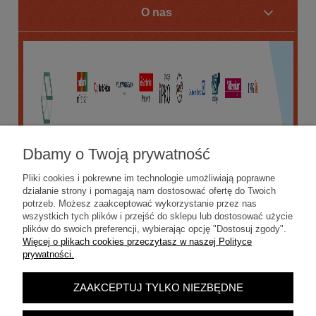
O nas
Dbamy o Twoją prywatność
Pliki cookies i pokrewne im technologie umożliwiają poprawne
działanie strony i pomagają nam dostosować ofertę do Twoich
potrzeb. Możesz zaakceptować wykorzystanie przez nas
wszystkich tych plików i przejść do sklepu lub dostosować użycie
plików do swoich preferencji, wybierając opcję "Dostosuj zgody".
Więcej o plikach cookies przeczytasz w naszej Polityce
prywatności.
ZAAKCEPTUJ TYLKO NIEZBĘDNE
POKAŻ PEŁNĄ WERSJĘ STRONY
Sklep internetowy Shoper.pl