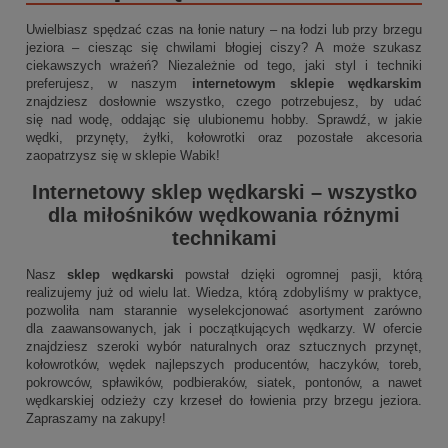
Uwielbiasz spędzać czas na łonie natury – na łodzi lub przy brzegu
jeziora – ciesząc się chwilami błogiej ciszy? A może szukasz
ciekawszych wrażeń? Niezależnie od tego, jaki styl i techniki
preferujesz, w naszym
internetowym sklepie wędkarskim
znajdziesz dosłownie wszystko, czego potrzebujesz, by udać
się nad wodę, oddając się ulubionemu hobby. Sprawdź, w jakie
wędki, przynęty, żyłki, kołowrotki oraz pozostałe akcesoria
zaopatrzysz się w sklepie Wabik!
Internetowy sklep wędkarski
– wszystko
dla miłośników wędkowania różnymi
technikami
Nasz
sklep wędkarski
powstał dzięki ogromnej pasji, którą
realizujemy już od wielu lat. Wiedza, którą zdobyliśmy w praktyce,
pozwoliła nam starannie wyselekcjonować asortyment zarówno
dla zaawansowanych, jak i początkujących wędkarzy. W ofercie
znajdziesz szeroki wybór naturalnych oraz sztucznych przynęt,
kołowrotków, wędek najlepszych producentów, haczyków, toreb,
pokrowców, spławików, podbieraków, siatek, pontonów, a nawet
wędkarskiej odzieży czy krzeseł do łowienia przy brzegu jeziora.
Zapraszamy na zakupy!