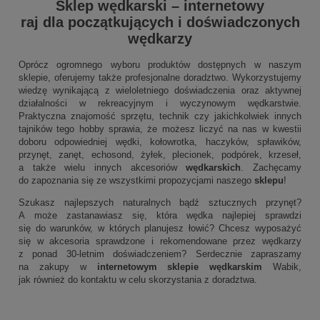
Sklep wędkarski
–
internetowy
raj dla początkujących i doświadczonych
wędkarzy
Oprócz ogromnego wyboru produktów dostępnych w naszym
sklepie, oferujemy także profesjonalne doradztwo. Wykorzystujemy
wiedzę wynikającą z wieloletniego doświadczenia oraz aktywnej
działalności w rekreacyjnym i wyczynowym wędkarstwie.
Praktyczna znajomość sprzętu, technik czy jakichkolwiek innych
tajników tego hobby sprawia, że możesz liczyć na nas w kwestii
doboru odpowiedniej wędki, kołowrotka, haczyków, spławików,
przynęt, zanęt, echosond, żyłek, plecionek, podpórek, krzeseł,
a także wielu innych akcesoriów
wędkarskich
. Zachęcamy
do zapoznania się ze wszystkimi propozycjami naszego
sklepu
!
Szukasz najlepszych naturalnych bądź sztucznych przynęt?
A może zastanawiasz się, która wędka najlepiej sprawdzi
się do warunków, w których planujesz łowić? Chcesz wyposażyć
się w akcesoria sprawdzone i rekomendowane przez wędkarzy
z ponad 30-letnim doświadczeniem? Serdecznie zapraszamy
na zakupy w
internetowym sklepie wędkarskim
Wabik,
jak również do kontaktu w celu skorzystania z doradztwa.